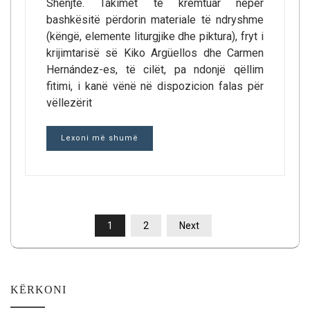
Shenjtë. Takimet të kremtuar nëpër
bashkësitë përdorin materiale të ndryshme
(këngë, elemente liturgjike dhe piktura), fryt i
krijimtarisë së Kiko Argüellos dhe Carmen
Hernández-es, të cilët, pa ndonjë qëllim
fitimi, i kanë vënë në dispozicion falas për
vëllezërit
Lexoni më shumë
POSTS
1
2
Next
PAGINATION
KËRKONI