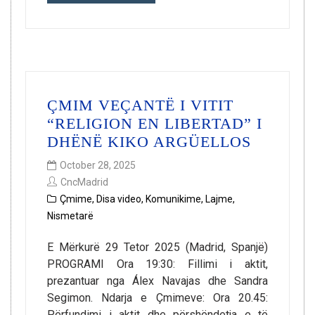
ÇMIM VEÇANTË I VITIT
“RELIGION EN LIBERTAD” I
DHËNË KIKO ARGÜELLOS
October 28, 2025
CncMadrid
Çmime
,
Disa video
,
Komunikime
,
Lajme
,
Nismetarë
E Mërkurë 29 Tetor 2025 (Madrid, Spanjë)
PROGRAMI Ora 19:30: Fillimi i aktit,
prezantuar nga Álex Navajas dhe Sandra
Segimon. Ndarja e Çmimeve: Ora 20.45:
Përfundimi i aktit dhe përshëndetja e të