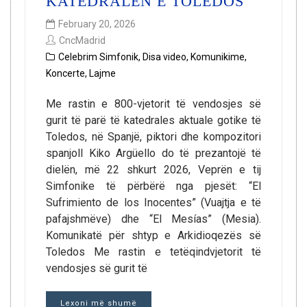
KATEDRALEN E TOLEDOS
February 20, 2026
CncMadrid
Celebrim Simfonik
,
Disa video
,
Komunikime
,
Koncerte
,
Lajme
Me rastin e 800-vjetorit të vendosjes së
gurit të parë të katedrales aktuale gotike të
Toledos, në Spanjë, piktori dhe kompozitori
spanjoll Kiko Argüello do të prezantojë të
dielën, më 22 shkurt 2026, Veprën e tij
Simfonike të përbërë nga pjesët: “El
Sufrimiento de los Inocentes” (Vuajtja e të
pafajshmëve) dhe “El Mesías” (Mesia).
Komunikatë për shtyp e Arkidioqezës së
Toledos Me rastin e tetëqindvjetorit të
vendosjes së gurit të
Lexoni më shumë