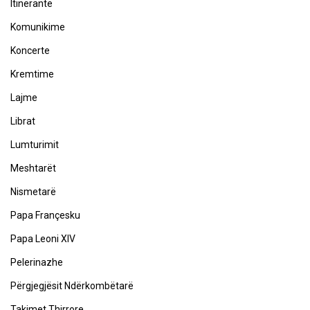
Itinerante
Komunikime
Koncerte
Kremtime
Lajme
Librat
Lumturimit
Meshtarët
Nismetarë
Papa Françesku
Papa Leoni XIV
Pelerinazhe
Përgjegjësit Ndërkombëtarë
Takimet Thirrore