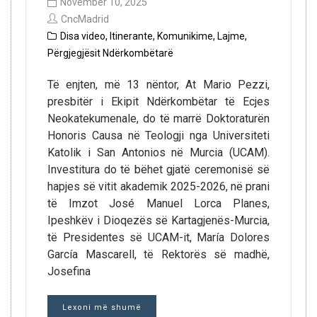
November 10, 2025
CncMadrid
Disa video
,
Itinerante
,
Komunikime
,
Lajme
,
Përgjegjësit Ndërkombëtarë
Të enjten, më 13 nëntor, At Mario Pezzi,
presbitër i Ekipit Ndërkombëtar të Ecjes
Neokatekumenale, do të marrë Doktoraturën
Honoris Causa në Teologji nga Universiteti
Katolik i San Antonios në Murcia (UCAM).
Investitura do të bëhet gjatë ceremonisë së
hapjes së vitit akademik 2025-2026, në prani
të Imzot José Manuel Lorca Planes,
Ipeshkëv i Dioqezës së Kartagjenës-Murcia,
të Presidentes së UCAM-it, María Dolores
García Mascarell, të Rektorës së madhë,
Josefina
Lexoni më shumë