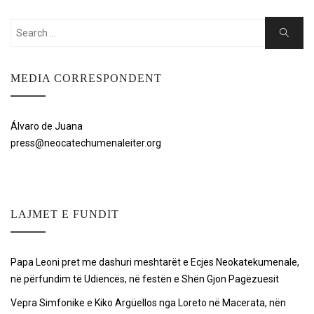
Search
Search
for:
MEDIA CORRESPONDENT
Álvaro de Juana
press@neocatechumenaleiter.org
LAJMET E FUNDIT
Papa Leoni pret me dashuri meshtarët e Ecjes Neokatekumenale,
në përfundim të Udiencës, në festën e Shën Gjon Pagëzuesit
Vepra Simfonike e Kiko Argüellos nga Loreto në Macerata, nën