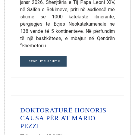
janar 2026, Shenjtëria e Tij Papa Leoni XIV,
në Sallën e Bekimeve, priti në audiencë më
shumë se 1000 katekistë itinerantë,
përgjegjës të Ecjes Neokatekumenale në
138 vende të 5 kontinenteve. Në përfundim
të një bashkëtese, e mbajtur në Qendrën
“Shërbëtori i
Lexoni më shumë
DOKTORATURË HONORIS
CAUSA PËR AT MARIO
PEZZI