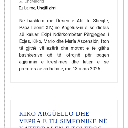
CncMadrid
Lajme
,
Ungjillizimi
Në bashkim me ftesën e Atit të Shenjtë,
Papa Leonit XIV, në Angelus-in e së dielës
së kaluar: Ekipi Ndërkombëtar Përgjegjës i
Ecjes, Kiko, Mario dhe María Ascensión, fton
të gjithë vëllezërit dhe motrat e të gjitha
bashkësive që të ofrojnë për paqen
agjërimin e kreshmës dhe lutjen e së
premtes së ardhshme, më 13 mars 2026.
KIKO ARGÜELLO DHE
VEPRA E TIJ SIMFONIKE NË