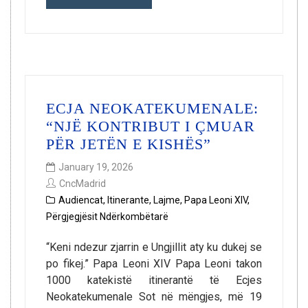
ECJA NEOKATEKUMENALE:
“NJË KONTRIBUT I ÇMUAR
PËR JETËN E KISHËS”
January 19, 2026
CncMadrid
Audiencat
,
Itinerante
,
Lajme
,
Papa Leoni XIV
,
Përgjegjësit Ndërkombëtarë
“Keni ndezur zjarrin e Ungjillit aty ku dukej se
po fikej.” Papa Leoni XIV Papa Leoni takon
1000 katekistë itinerantë të Ecjes
Neokatekumenale Sot në mëngjes, më 19