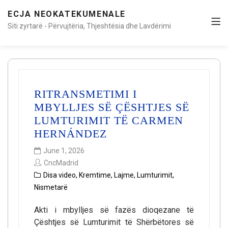
ECJA NEOKATEKUMENALE
Siti zyrtarë - Përvujtëria, Thjeshtësia dhe Lavdërimi
RITRANSMETIMI I
MBYLLJES SË ÇËSHTJES SË
LUMTURIMIT TË CARMEN
HERNÁNDEZ
June 1, 2026
CncMadrid
Disa video
,
Kremtime
,
Lajme
,
Lumturimit
,
Nismetarë
Akti i mbylljes së fazës dioqezane të
Çështjes së Lumturimit të Shërbëtores së