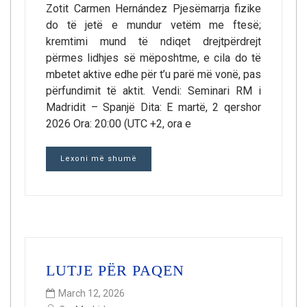
Zotit Carmen Hernández Pjesëmarrja fizike
do të jetë e mundur vetëm me ftesë;
kremtimi mund të ndiqet drejtpërdrejt
përmes lidhjes së mëposhtme, e cila do të
mbetet aktive edhe për t’u parë më vonë, pas
përfundimit të aktit. Vendi: Seminari RM i
Madridit – Spanjë Dita: E martë, 2 qershor
2026 Ora: 20:00 (UTC +2, ora e
Lexoni më shumë
LUTJE PËR PAQEN
March 12, 2026