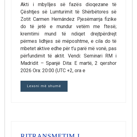
Akti i mbylljes së fazës dioqezane të
Çështjes së Lumturimit të Shërbëtores së
Zotit Carmen Hernández Pjesëmarrja fizike
do të jetë e mundur vetëm me ftesë;
kremtimi mund të ndiqet drejtpërdrejt
përmes lidhjes së mëposhtme, e cila do të
mbetet aktive edhe për t’u parë më vonë, pas
përfundimit të aktit. Vendi: Seminari RM i
Madridit – Spanjë Dita: E martë, 2 qershor
2026 Ora: 20:00 (UTC +2, ora e
Lexoni më shumë
RITRANSMETIM I