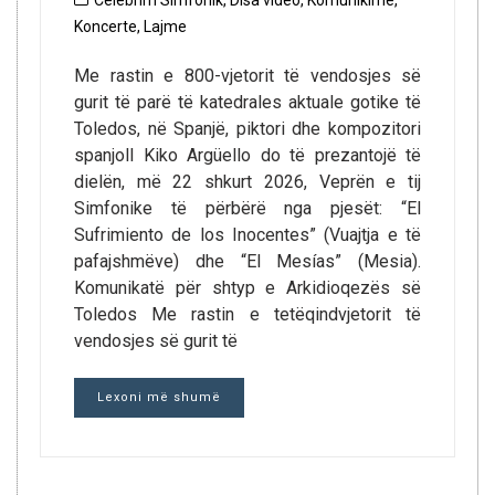
Celebrim Simfonik
,
Disa video
,
Komunikime
,
Koncerte
,
Lajme
Me rastin e 800-vjetorit të vendosjes së
gurit të parë të katedrales aktuale gotike të
Toledos, në Spanjë, piktori dhe kompozitori
spanjoll Kiko Argüello do të prezantojë të
dielën, më 22 shkurt 2026, Veprën e tij
Simfonike të përbërë nga pjesët: “El
Sufrimiento de los Inocentes” (Vuajtja e të
pafajshmëve) dhe “El Mesías” (Mesia).
Komunikatë për shtyp e Arkidioqezës së
Toledos Me rastin e tetëqindvjetorit të
vendosjes së gurit të
Lexoni më shumë