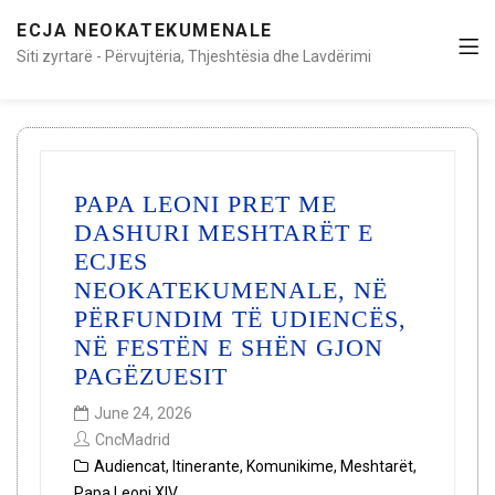
ECJA NEOKATEKUMENALE
Siti zyrtarë - Përvujtëria, Thjeshtësia dhe Lavdërimi
PAPA LEONI PRET ME
DASHURI MESHTARËT E
ECJES
NEOKATEKUMENALE, NË
PËRFUNDIM TË UDIENCËS,
NË FESTËN E SHËN GJON
PAGËZUESIT
June 24, 2026
CncMadrid
Audiencat
,
Itinerante
,
Komunikime
,
Meshtarët
,
Papa Leoni XIV