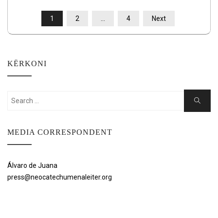
POSTS
1
2
…
4
Next
PAGINATION
KËRKONI
Search
Search
for:
MEDIA CORRESPONDENT
Álvaro de Juana
press@neocatechumenaleiter.org