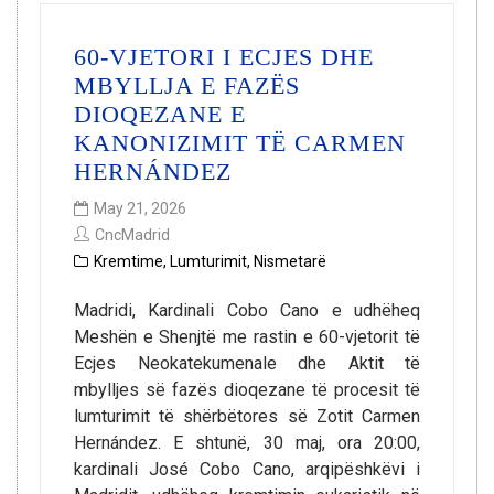
60-VJETORI I ECJES DHE
MBYLLJA E FAZËS
DIOQEZANE E
KANONIZIMIT TË CARMEN
HERNÁNDEZ
May 21, 2026
CncMadrid
Kremtime
,
Lumturimit
,
Nismetarë
Madridi, Kardinali Cobo Cano e udhëheq
Meshën e Shenjtë me rastin e 60-vjetorit të
Ecjes Neokatekumenale dhe Aktit të
mbylljes së fazës dioqezane të procesit të
lumturimit të shërbëtores së Zotit Carmen
Hernández. E shtunë, 30 maj, ora 20:00,
kardinali José Cobo Cano, arqipëshkëvi i