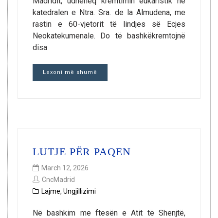
Madridit, udhëheq kremtimin eukaristik në
katedralen e Ntra. Sra. de la Almudena, me
rastin e 60-vjetorit të lindjes së Ecjes
Neokatekumenale. Do të bashkëkremtojnë
disa
Lexoni më shumë
LUTJE PËR PAQEN
March 12, 2026
CncMadrid
Lajme
,
Ungjillizimi
Në bashkim me ftesën e Atit të Shenjtë,