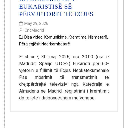
EUKARISTISË SË
PËRVJETORIT TË ECJES
May 29, 2026
CncMadrid
Disa video
,
Komunikime
,
Kremtime
,
Nismetarë
,
Përgjegjësit Ndërkombëtarë
E shtunë, 30 maj 2026, ora 20:00 (ora e
Madridit, Spanjë UTC+2) Eukaristi për 60-
vjetorin e fillimit të Ecjes Neokatekumenale
Pas mbarimit të transmetimit të
drejtpërdrejtë televiziv nga Katedralja e
Almudena në Madrid, regjistrimi i kremtimit
do të jetë i disponueshëm me vonesë.