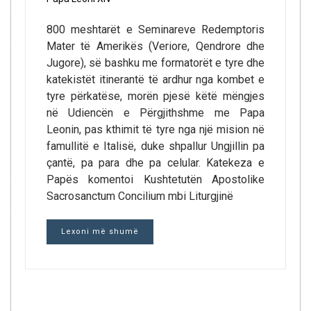
800 meshtarët e Seminareve Redemptoris
Mater të Amerikës (Veriore, Qendrore dhe
Jugore), së bashku me formatorët e tyre dhe
katekistët itinerantë të ardhur nga kombet e
tyre përkatëse, morën pjesë këtë mëngjes
në Udiencën e Përgjithshme me Papa
Leonin, pas kthimit të tyre nga një mision në
famullitë e Italisë, duke shpallur Ungjillin pa
çantë, pa para dhe pa celular. Katekeza e
Papës komentoi Kushtetutën Apostolike
Sacrosanctum Concilium mbi Liturgjinë
Lexoni më shumë