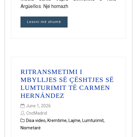
Argüellos. Një homazh
Lexoni më shumë
RITRANSMETIMI I
MBYLLJES SË ÇËSHTJES SË
LUMTURIMIT TË CARMEN
HERNÁNDEZ
June 1, 2026
CncMadrid
Disa video
,
Kremtime
,
Lajme
,
Lumturimit
,
Nismetarë