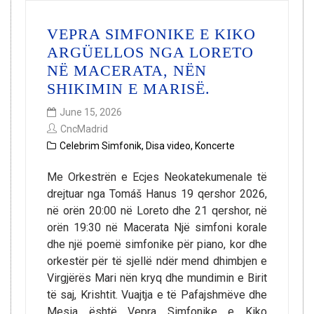
VEPRA SIMFONIKE E KIKO
ARGÜELLOS NGA LORETO
NË MACERATA, NËN
SHIKIMIN E MARISË.
June 15, 2026
CncMadrid
Celebrim Simfonik
,
Disa video
,
Koncerte
Me Orkestrën e Ecjes Neokatekumenale të
drejtuar nga Tomáš Hanus 19 qershor 2026,
në orën 20:00 në Loreto dhe 21 qershor, në
orën 19:30 në Macerata Një simfoni korale
dhe një poemë simfonike për piano, kor dhe
orkestër për të sjellë ndër mend dhimbjen e
Virgjërës Mari nën kryq dhe mundimin e Birit
të saj, Krishtit. Vuajtja e të Pafajshmëve dhe
Mesia është Vepra Simfonike e Kiko