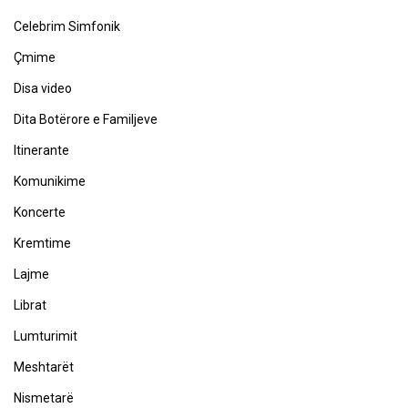
Celebrim Simfonik
Çmime
Disa video
Dita Botërore e Familjeve
Itinerante
Komunikime
Koncerte
Kremtime
Lajme
Librat
Lumturimit
Meshtarët
Nismetarë