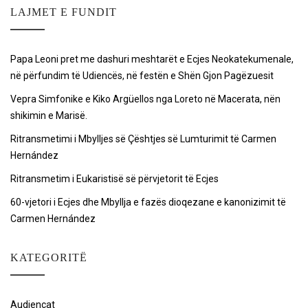
LAJMET E FUNDIT
Papa Leoni pret me dashuri meshtarët e Ecjes Neokatekumenale,
në përfundim të Udiencës, në festën e Shën Gjon Pagëzuesit
Vepra Simfonike e Kiko Argüellos nga Loreto në Macerata, nën
shikimin e Marisë.
Ritransmetimi i Mbylljes së Çështjes së Lumturimit të Carmen
Hernández
Ritransmetim i Eukaristisë së përvjetorit të Ecjes
60-vjetori i Ecjes dhe Mbyllja e fazës dioqezane e kanonizimit të
Carmen Hernández
KATEGORITË
Audiencat