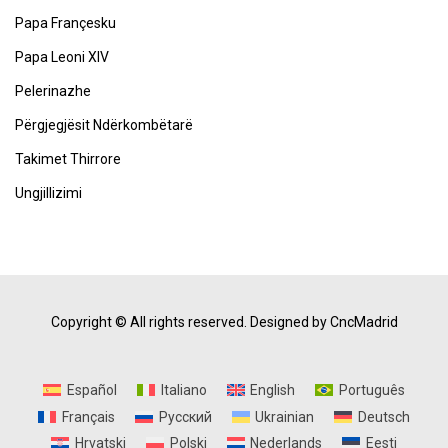
Papa Françesku
Papa Leoni XIV
Pelerinazhe
Përgjegjësit Ndërkombëtarë
Takimet Thirrore
Ungjillizimi
Copyright © All rights reserved.
Designed by CncMadrid
Español
Italiano
English
Português
Français
Русский
Ukrainian
Deutsch
Hrvatski
Polski
Nederlands
Eesti