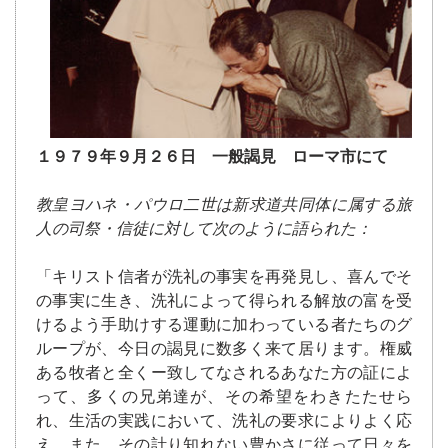
１９７９年９月２６日 一般謁見 ローマ市にて
教皇ヨハネ・パウロ二世は新求道共同体に属する旅
人の司祭・信徒に対して次のように語られた：
「キリスト信者が洗礼の事実を再発見し、喜んでそ
の事実に生き、洗礼によって得られる解放の富を受
けるよう手助けする運動に加わっている者たちのグ
ループが、今日の謁見に数多く来て居ります。権威
ある牧者と全くー致してなされるあなた方の証によ
って、多くの兄弟達が、その希望をわきたたせら
れ、生活の実践において、洗礼の要求によりよく応
え、また、その計り知れない豊かさに従って日々を