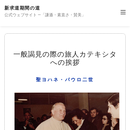
新求道期間の道
公式ウェブサイト —「謙遜・素直さ・賛美」
一般謁見の際の旅人カテキシタ
への挨拶
聖ヨハネ・パウロ二世