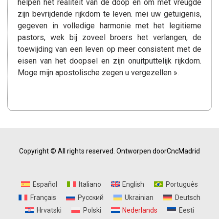
helpen het realiteit van de doop en om met vreugde
zijn bevrijdende rijkdom te leven. mei uw getuigenis,
gegeven in volledige harmonie met het legitieme
pastors, wek bij zoveel broers het verlangen, de
toewijding van een leven op meer consistent met de
eisen van het doopsel en zijn onuitputtelijk rijkdom.
Moge mijn apostolische zegen u vergezellen ».
Copyright © All rights reserved.
Ontworpen doorCncMadrid
Español
Italiano
English
Português
Français
Русский
Ukrainian
Deutsch
Hrvatski
Polski
Nederlands
Eesti