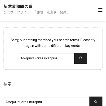
新求道期間の道
公式ウェブサイト —「謙遜・素直さ・賛美」
Sorry, but nothing matched your search terms. Please try
again with some different keywords.
Search
Search
for:
検索
Search
Search
for: