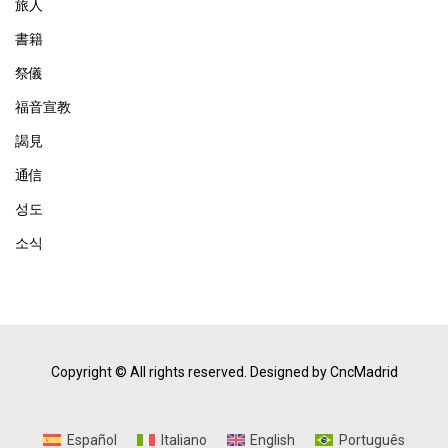
旅人
書籍
祭儀
福音宣教
謁見
通信
성도
소식
Copyright © All rights reserved.
Designed by CncMadrid
Español
Italiano
English
Português