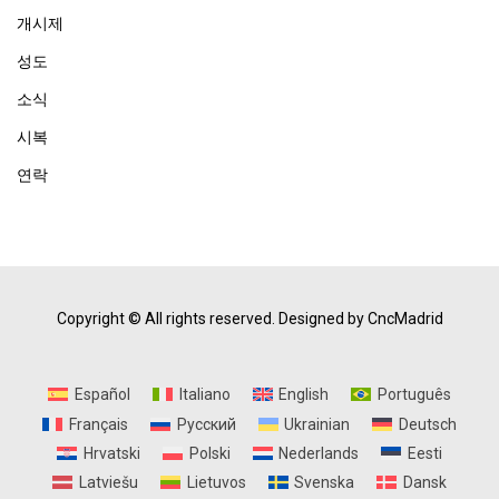
개시제
성도
소식
시복
연락
Copyright © All rights reserved.
Designed by CncMadrid
Español
Italiano
English
Português
Français
Русский
Ukrainian
Deutsch
Hrvatski
Polski
Nederlands
Eesti
Latviešu
Lietuvos
Svenska
Dansk