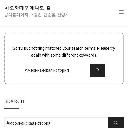
네오까떼꾸메나도 길
공식홈페이지 - <겸손, 단순함, 찬양>
Sorry, but nothing matched your search terms. Please try
again with some different keywords.
Search
Search
for:
SEARCH
Search
Search
for: