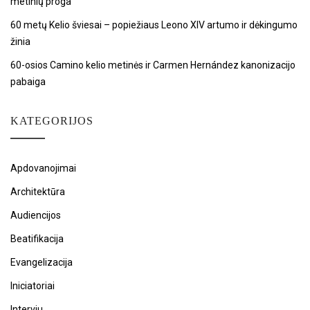
metinių proga
60 metų Kelio šviesai – popiežiaus Leono XIV artumo ir dėkingumo
žinia
60-osios Camino kelio metinės ir Carmen Hernández kanonizacijo
pabaiga
KATEGORIJOS
Apdovanojimai
Architektūra
Audiencijos
Beatifikacija
Evangelizacija
Iniciatoriai
Interviu