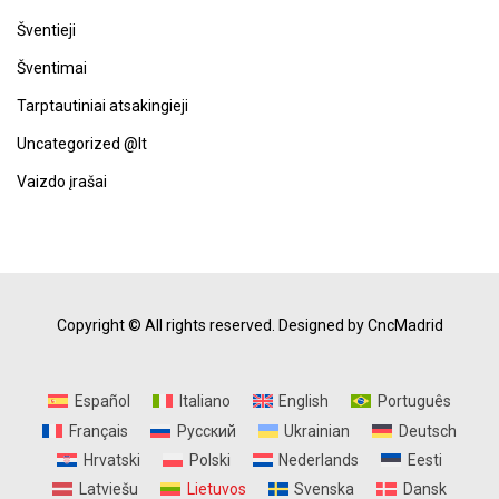
Šventieji
Šventimai
Tarptautiniai atsakingieji
Uncategorized @lt
Vaizdo įrašai
Copyright © All rights reserved.
Designed by CncMadrid
Español
Italiano
English
Português
Français
Русский
Ukrainian
Deutsch
Hrvatski
Polski
Nederlands
Eesti
Latviešu
Lietuvos
Svenska
Dansk