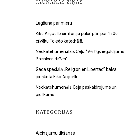
JAUNĀKAS ZIŅAS
Lūgšana par mieru
Kiko Argüello simfonija pulcē pāri par 1500
cilvēku Toledo katedrālē.
Neokatehumenālais Ceļš: “Vērtīgs ieguldījums
Baznīcas dzīvei”
Gada speciālā „Religion en Libertad” balva
piešķirta Kiko Argüello
Neokatehumenālā Ceļa paskaidrojums un
pielikums
KATEGORIJAS
Aicinājumu tikšanās