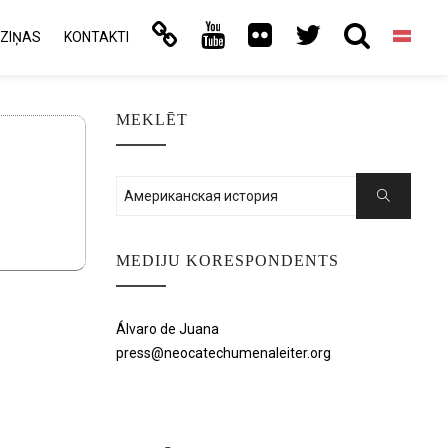
ZIŅAS
KONTAKTI
MEKLĒT
Search
Search
for:
MEDIJU KORESPONDENTS
Álvaro de Juana
press@neocatechumenaleiter.org