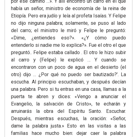
por ese camino …». Y allí encontró un carro en el que
había un señor, ministro de economía de la reina de
Etiopía. Pero era judío y leía al profeta Isaías. Y Felipe
no dijo ninguna palabra; solamente, se puso al lado
del carro; el ministro le miró y Felipe le preguntó:
«Dime, ¿entiendes eso?». «¿Y cómo puedo
entenderlo si nadie me lo explica?». Fue el otro el que
preguntó.. Felipe estaba callado . El otro le hizo subir
al carro y (Felipe) le explicó … Y cuando se
encontraron con un poco de agua en el desierto (el
otro) dijo … ¿Por qué no puedo ser bautizado?’. La
escucha. Al principio escuchaban, y después decían
una palabra. Pero si tu entras en una casa, llamas a la
puerta te abren y dices: «Vengo a anunciar el
Evangelio, la salvación de Cristo», te echarán y
arruinarás la obra del Espíritu Santo. Escuchar.
Después, mientras escuchas, la oración: «Señor,
dame la palabra justa.» Esto en las visitas a las
familias hace mucho bien: dejar caer la palabra