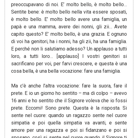
preoccupavano di noi. E’ molto bello, è molto bello…
Sentite bene: è molto bello nella vita essere sposati,
è molto bello. E’ molto bello avere una famiglia, un
papà e una mamma, avere dei nonni, gli zii… Avete
capito questo? E’ molto bello, è una grazia. E ognuno
di voi ha genitori, ha i nonni, ha gli zii, ha una famiglia.
E perché non li salutiamo adesso? Un applauso a tutti
loro, a tutti loro… [applauso] I vostri genitori si
sacrificano per voi, per farvi crescere, e questa è una
cosa bella, è una bella vocazione: fare una famiglia.
Ma c’è anche l’altra vocazione: fare la suora, fare il
prete. E io un giorno ho sentito – ma di colpo – avevo
16 anni e ho sentito che il Signore voleva che io fossi
prete. Eccomi! Sono prete. Questa è la risposta. Si
sente nel cuore: quando un ragazzo sente nel cuore
simpatia e poi quella simpatia va avanti, e sente
amore per una ragazza e poi si fidanzano e poi si
sposano, così si sente nel cuore quando il Signore ti