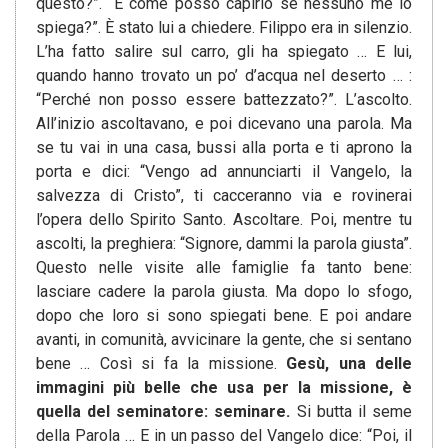
questo?”. “E come posso capirlo se nessuno me lo
spiega?”. È stato lui a chiedere. Filippo era in silenzio.
L’ha fatto salire sul carro, gli ha spiegato … E lui,
quando hanno trovato un po’ d’acqua nel deserto … :
“Perché non posso essere battezzato?”. L’ascolto.
All’inizio ascoltavano, e poi dicevano una parola. Ma
se tu vai in una casa, bussi alla porta e ti aprono la
porta e dici: “Vengo ad annunciarti il Vangelo, la
salvezza di Cristo”, ti cacceranno via e rovinerai
l’opera dello Spirito Santo. Ascoltare. Poi, mentre tu
ascolti, la preghiera: “Signore, dammi la parola giusta”.
Questo nelle visite alle famiglie fa tanto bene:
lasciare cadere la parola giusta. Ma dopo lo sfogo,
dopo che loro si sono spiegati bene. E poi andare
avanti, in comunità, avvicinare la gente, che si sentano
bene … Così si fa la missione.
Gesù,
una delle
immagini più belle che usa per la missione, è
quella del seminatore: seminare.
Si butta il seme
della Parola … E in un passo del Vangelo dice: “Poi, il