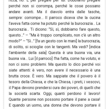
ricca, no. È per pregare per lui. Dobbiamo pregare
perché non si corrompa, perché le cose possano
andare avanti. Ma il diavolo entra dalle tasche,
sempre: corrompe… Il parroco diceva che la cucina
l’aveva fatta come ha potuto perché la burocrazia… La
burocrazia… Ti dicono: “Sì, sì, dobbiamo fare questo,
questo…” – “Ma è troppo complicato, non c’è un altro
modo?” – “Sì…” [fa un gesto con le mani] la burocrazia,
di solito, si scioglie con le tangenti. Ma vedi? [indica
l’ambiente della sala] Questa è una buona via, una
buona via… Lui [il parroco] l’ha fatta, come ha voluto, e
non ci sono problemi. Ma questo lo dico perché voi
siate attenti: è vero, non avere il necessario è una
brutta croce. È vero. Ma sappiate che il povero è il
tesoro della Chiesa, e che la Chiesa, i preti, i vescovi,
il Papa devono prendersi cura dei poveri, di quelli che
la società scarta. Oggi, quanti perdono il lavoro!
Quante persone non possono portare il pane a casa!
E quando un uomo, una donna che devono portare il