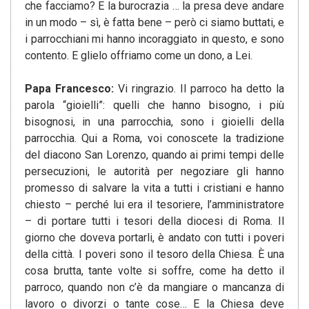
che facciamo? E la burocrazia … la presa deve andare
in un modo – sì, è fatta bene – però ci siamo buttati, e
i parrocchiani mi hanno incoraggiato in questo, e sono
contento. E glielo offriamo come un dono, a Lei.
Papa Francesco:
Vi ringrazio. Il parroco ha detto la
parola “gioielli”: quelli che hanno bisogno, i più
bisognosi, in una parrocchia, sono i gioielli della
parrocchia. Qui a Roma, voi conoscete la tradizione
del diacono San Lorenzo, quando ai primi tempi delle
persecuzioni, le autorità per negoziare gli hanno
promesso di salvare la vita a tutti i cristiani e hanno
chiesto – perché lui era il tesoriere, l’amministratore
– di portare tutti i tesori della diocesi di Roma. Il
giorno che doveva portarli, è andato con tutti i poveri
della città. I poveri sono il tesoro della Chiesa. È una
cosa brutta, tante volte si soffre, come ha detto il
parroco, quando non c’è da mangiare o mancanza di
lavoro o divorzi o tante cose… E la Chiesa deve