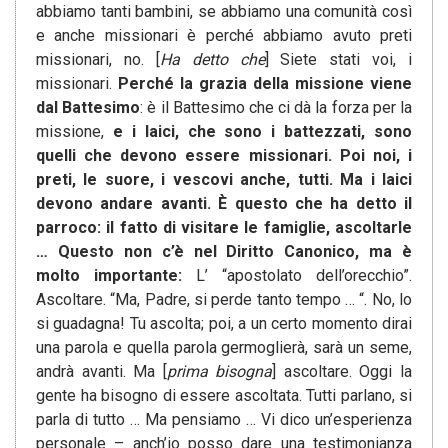
abbiamo tanti bambini, se abbiamo una comunità così
e anche missionari è perché abbiamo avuto preti
missionari, no. [
Ha detto che
] Siete stati voi, i
missionari.
Perché la grazia della missione viene
dal Battesimo
: è il Battesimo che ci dà la forza per la
missione,
e i laici, che sono i battezzati, sono
quelli che devono essere missionari. Poi noi, i
preti, le suore, i vescovi anche, tutti. Ma i laici
devono andare avanti. È questo che ha detto il
parroco: il fatto di visitare le famiglie, ascoltarle
… Questo non c’è nel Diritto Canonico, ma è
molto importante:
L’ “apostolato dell’orecchio”.
Ascoltare. “Ma, Padre, si perde tanto tempo … “. No, lo
si guadagna! Tu ascolta; poi, a un certo momento dirai
una parola e quella parola germoglierà, sarà un seme,
andrà avanti. Ma [
prima bisogna
] ascoltare. Oggi la
gente ha bisogno di essere ascoltata. Tutti parlano, si
parla di tutto … Ma pensiamo … Vi dico un’esperienza
personale – anch’io posso dare una testimonianza