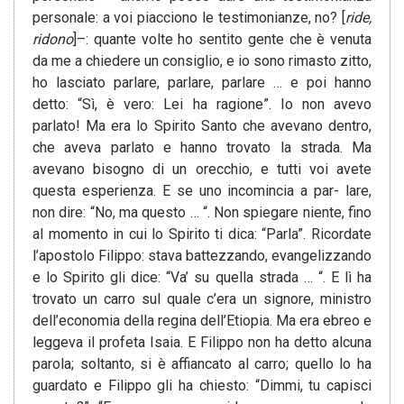
personale: a voi piacciono le testimonianze, no? [
ride,
ridono
]–: quante volte ho sentito gente che è venuta
da me a chiedere un consiglio, e io sono rimasto zitto,
ho lasciato parlare, parlare, parlare … e poi hanno
detto: “Sì, è vero: Lei ha ragione”. Io non avevo
parlato! Ma era lo Spirito Santo che avevano dentro,
che aveva parlato e hanno trovato la strada. Ma
avevano bisogno di un orecchio, e tutti voi avete
questa esperienza. E se uno incomincia a par- lare,
non dire: “No, ma questo … “. Non spiegare niente, fino
al momento in cui lo Spirito ti dica: “Parla”. Ricordate
l’apostolo Filippo: stava battezzando, evangelizzando
e lo Spirito gli dice: “Va’ su quella strada … “. E lì ha
trovato un carro sul quale c’era un signore, ministro
dell’economia della regina dell’Etiopia. Ma era ebreo e
leggeva il profeta Isaia. E Filippo non ha detto alcuna
parola; soltanto, si è affiancato al carro; quello lo ha
guardato e Filippo gli ha chiesto: “Dimmi, tu capisci