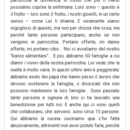
parrocchia la domenica, in modo che più o meno
possiamo coprire la settimana. Loro sono – questo è
il frutto – loro sono il frutto, i nostri gioielli, in un certo
senso – come Lei li chiama. E veramente siamo
orgogliosi di questo, ma non per chissà che cosa, ma
perché tante persone partecipano, anche se non
vengono in parrocchia. Portano offerte, mi danno
offerte, mi portano cibo… Noi ci avvaliamo del nostro
“banco alimentare”… E poi, abbiamo 50 famiglie a cui
diamo i viveri della nostra parrocchia. Lei vede che la
realtà è molto varia. In questi ultimi anni è peggiorata:
abbiamo avuto dei papà che hanno perso il lavoro che
devono sostenere la famiglia, o divorziati che non
possono mantenere la loro famiglie… Sono passate
tante persone e ognuna di loro ci ha lasciato una
benedizione per tutti noi. E anche qui ci sono quelli
che collaborano, che servono: sono circa 15 persone.
Qui abbiamo la cucina: cuciniamo qua. L’ho fatta
abusivamente, altrimenti non avrei potuto farla, perché