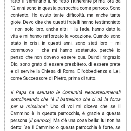
fatto il seminario lì, ho fatto l’itinerante prima; ora da
12 anni sono in questa parrocchia come parroco. Sono
contento. Ho avuto tante difficoltà, ma anche tante
gioie. Devo dire che questi fratelli hanno testimoniato
– non solo loro, anche altri – la fede, hanno dato la
vita e mi hanno rafforzato la vocazione. Quando sono
stato in crisi, in questi anni, sono stati loro – mi
commuovo – che mi hanno sostenuto, perché io
penso che non dovevo essere qua. Quindi ringrazio
Dio, sono grato di essere presbitero, di essere prete
e di servire la Chiesa di Roma. E l’obbedienza a Lei,
come Successore di Pietro, prima di tutto.
Il Papa ha salutato le Comunità Neocatecumenali
sottolineando che “è il battesimo che ci dà la forza
per la missione”:
Uno di voi mi diceva che se il
Cammino è in questa parrocchia, è grazie a questa
persona [
il parroco
]. Ma c’è una cosa bella: lui non ha
detto: “se il Cammino o questa parrocchia è forte, se