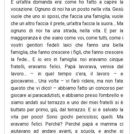
E un’altra domanda era: come ho fatto a capire la
vocazione. Ognuno di noi ha un posto nella vita. Gesù
vuole che uno si sposi, che faccia una famiglia, vuole
che un altro faccia il prete, un’altra faccia la suora… Ma
ognuno di noi ha una strada, nella vita. E per la
maggioranza è che siano come voi, come tutti, come i
vostri genitori: fedeli laici che fanno una bella
famiglia, che fanno crescere i figli, che fanno crescere
la fede… E io ero in famiglia: noi eravamo cinque
fratelli, eravamo felici. Papà lavorava, veniva dal
lavoro… – in quel tempo c’era, il lavoro – e
giocavamo… Una volta – vi farò ridere, ma non fate
questo che vi dico! – abbiamo fatto un concorso per
giocare ai paracadutisti, e abbiamo preso l’ombrello e
siamo andati sul terrazzo e uno dei miei fratelli si è
buttato per primo, giù, dal terrazzo. E si è salvato la
vita per poco! Sono giochi pericolosi, quelli. Ma
eravamo felici. Perché? Perché papà e mamma ci
aiutavano ad andare avanti, a scuola, e anche si