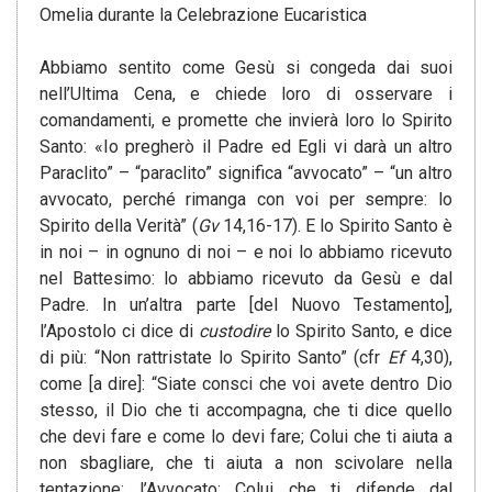
Omelia durante la Celebrazione Eucaristica
Abbiamo sentito come Gesù si congeda dai suoi
nell’Ultima Cena, e chiede loro di osservare i
comandamenti, e promette che invierà loro lo Spirito
Santo: «Io pregherò il Padre ed Egli vi darà un altro
Paraclito” – “paraclito” significa “avvocato” – “un altro
avvocato, perché rimanga con voi per sempre: lo
Spirito della Verità” (
Gv
14,16-17). E lo Spirito Santo è
in noi – in ognuno di noi – e noi lo abbiamo ricevuto
nel Battesimo: lo abbiamo ricevuto da Gesù e dal
Padre. In un’altra parte [del Nuovo Testamento],
l’Apostolo ci dice di
custodire
lo Spirito Santo, e dice
di più: “Non rattristate lo Spirito Santo” (cfr
Ef
4,30),
come [a dire]: “Siate consci che voi avete dentro Dio
stesso, il Dio che ti accompagna, che ti dice quello
che devi fare e come lo devi fare; Colui che ti aiuta a
non sbagliare, che ti aiuta a non scivolare nella
tentazione; l’Avvocato: Colui che ti difende dal