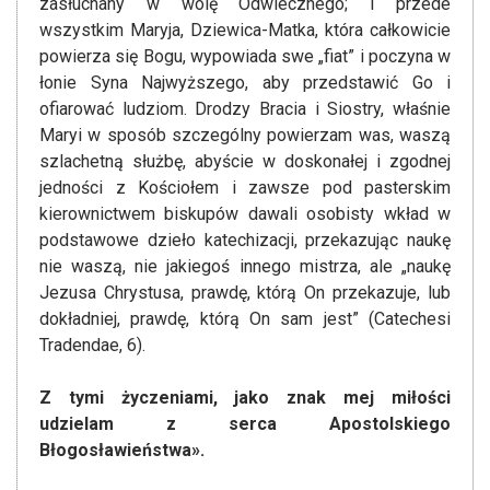
zasłuchany w wolę Odwiecznego; i przede
wszystkim Maryja, Dziewica-Matka, która całkowicie
powierza się Bogu, wypowiada swe „fiat” i poczyna w
łonie Syna Najwyższego, aby przedstawić Go i
ofiarować ludziom. Drodzy Bracia i Siostry, właśnie
Maryi w sposób szczególny powierzam was, waszą
szlachetną służbę, abyście w doskonałej i zgodnej
jedności z Kościołem i zawsze pod pasterskim
kierownictwem biskupów dawali osobisty wkład w
podstawowe dzieło katechizacji, przekazując naukę
nie waszą, nie jakiegoś innego mistrza, ale „naukę
Jezusa Chrystusa, prawdę, którą On przekazuje, lub
dokładniej, prawdę, którą On sam jest” (Catechesi
Tradendae, 6).
Z tymi życzeniami, jako znak mej miłości
udzielam z serca Apostolskiego
Błogosławieństwa».