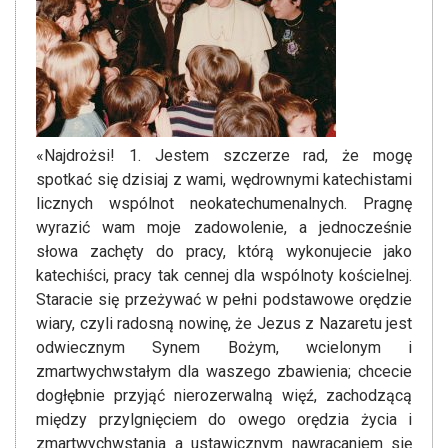
«Najdrożsi! 1. Jestem szczerze rad, że mogę
spotkać się dzisiaj z wami, wędrownymi katechistami
licznych wspólnot neokatechumenalnych. Pragnę
wyrazić wam moje zadowolenie, a jednocześnie
słowa zachęty do pracy, którą wykonujecie jako
katechiści, pracy tak cennej dla wspólnoty kościelnej.
Staracie się przeżywać w pełni podstawowe orędzie
wiary, czyli radosną nowinę, że Jezus z Nazaretu jest
odwiecznym Synem Bożym, wcielonym i
zmartwychwstałym dla waszego zbawienia; chcecie
dogłębnie przyjąć nierozerwalną więź, zachodzącą
między przylgnięciem do owego orędzia życia i
zmartwychwstania a ustawicznym nawracaniem się