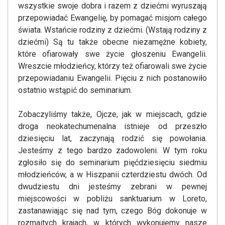
wszystkie swoje dobra i razem z dziećmi wyruszają
przepowiadać Ewangelię, by pomagać misjom całego
świata. Wstańcie rodziny z dziećmi. (Wstają rodziny z
dziećmi) Są tu także obecne niezamężne kobiety,
które ofiarowały swe życie głoszeniu Ewangelii.
Wreszcie młodzieńcy, którzy też ofiarowali swe życie
przepowiadaniu Ewangelii. Pięciu z nich postanowiło
ostatnio wstąpić do seminarium.
Zobaczyliśmy także, Ojcze, jak w miejscach, gdzie
droga neokatechumenalna istnieje od przeszło
dziesięciu lat, zaczynają rodzić się powołania.
Jesteśmy z tego bardzo zadowoleni. W tym roku
zgłosiło się do seminarium pięćdziesięciu siedmiu
młodzieńców, a w Hiszpanii czterdziestu dwóch. Od
dwudziestu dni jesteśmy zebrani w pewnej
miejscowości w pobliżu sanktuarium w Loreto,
zastanawiając się nad tym, czego Bóg dokonuje w
rozmaitych krajach, w których wykonujemy nasze