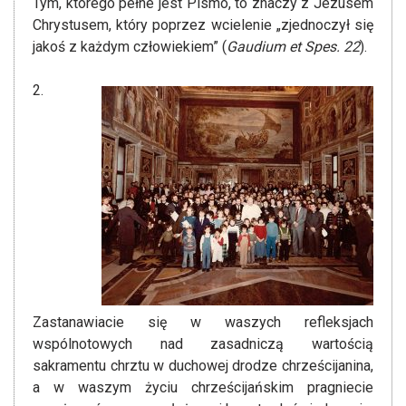
Tym, którego pełne jest Pismo, to znaczy z Jezusem
Chrystusem, który poprzez wcielenie „zjednoczył się
jakoś z każdym człowiekiem” (
Gaudium et Spes. 22
).
2.
Zastanawiacie się w waszych refleksjach
wspólnotowych nad zasadniczą wartością
sakramentu chrztu w duchowej drodze chrześcijanina,
a w waszym życiu chrześcijańskim pragniecie