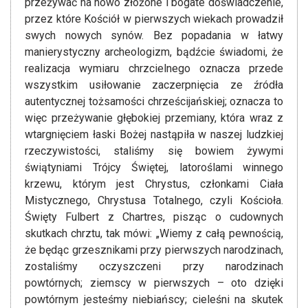
przeżywać na nowo złożone i bogate doświadczenie,
przez które Kościół w pierwszych wiekach prowadził
swych nowych synów. Bez popadania w łatwy
manierystyczny archeologizm, bądźcie świadomi, że
realizacja wymiaru chrzcielnego oznacza przede
wszystkim usiłowanie zaczerpnięcia ze źródła
autentycznej tożsamości chrześcijańskiej; oznacza to
więc przeżywanie głębokiej przemiany, która wraz z
wtargnięciem łaski Bożej nastąpiła w naszej ludzkiej
rzeczywistości, staliśmy się bowiem żywymi
świątyniami Trójcy Świętej, latoroślami winnego
krzewu, którym jest Chrystus, członkami Ciała
Mistycznego, Chrystusa Totalnego, czyli Kościoła.
Święty Fulbert z Chartres, pisząc o cudownych
skutkach chrztu, tak mówi: „Wiemy z całą pewnością,
że będąc grzesznikami przy pierwszych narodzinach,
zostaliśmy oczyszczeni przy narodzinach
powtórnych; ziemscy w pierwszych – oto dzięki
powtórnym jesteśmy niebiańscy; cieleśni na skutek