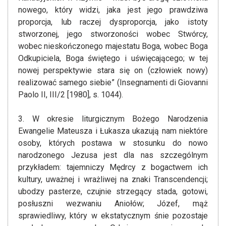
nowego, który widzi, jaka jest jego prawdziwa
proporcja, lub raczej dysproporcja, jako istoty
stworzonej, jego stworzoności wobec Stwórcy,
wobec nieskończonego majestatu Boga, wobec Boga
Odkupiciela, Boga świętego i uświęcającego; w tej
nowej perspektywie stara się on (człowiek nowy)
realizować samego siebie” (Insegnamenti di Giovanni
Paolo II, III/2 [1980], s. 1044).
3. W okresie liturgicznym Bożego Narodzenia
Ewangelie Mateusza i Łukasza ukazują nam niektóre
osoby, których postawa w stosunku do nowo
narodzonego Jezusa jest dla nas szczególnym
przykładem: tajemniczy Mędrcy z bogactwem ich
kultury, uważnej i wrażliwej na znaki Transcendencji;
ubodzy pasterze, czujnie strzegący stada, gotowi,
posłuszni wezwaniu Aniołów; Józef, mąż
sprawiedliwy, który w ekstatycznym śnie pozostaje