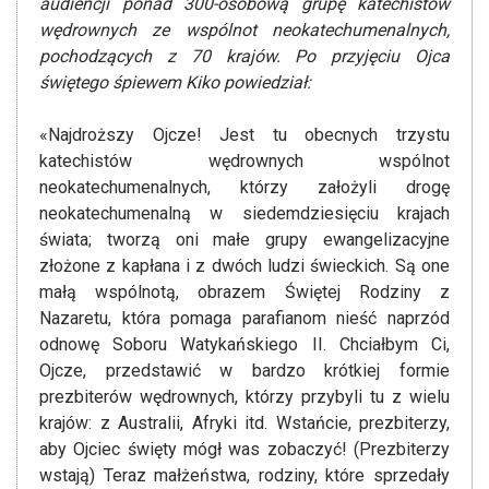
audiencji ponad 300-osobową grupę katechistów
wędrownych ze wspólnot neokatechumenalnych,
pochodzących z 70 krajów. Po przyjęciu Ojca
świętego śpiewem Kiko powiedział:
«Najdroższy Ojcze! Jest tu obecnych trzystu
katechistów wędrownych wspólnot
neokatechumenalnych, którzy założyli drogę
neokatechumenalną w siedemdziesięciu krajach
świata; tworzą oni małe grupy ewangelizacyjne
złożone z kapłana i z dwóch ludzi świeckich. Są one
małą wspólnotą, obrazem Świętej Rodziny z
Nazaretu, która pomaga parafianom nieść naprzód
odnowę Soboru Watykańskiego II. Chciałbym Ci,
Ojcze, przedstawić w bardzo krótkiej formie
prezbiterów wędrownych, którzy przybyli tu z wielu
krajów: z Australii, Afryki itd. Wstańcie, prezbiterzy,
aby Ojciec święty mógł was zobaczyć! (Prezbiterzy
wstają) Teraz małżeństwa, rodziny, które sprzedały