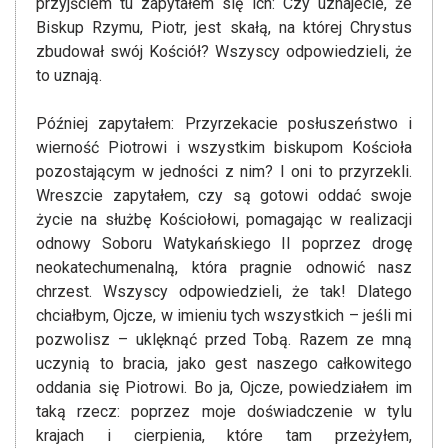
przyjściem tu zapytałem się ich: Czy uznajecie, że
Biskup Rzymu, Piotr, jest skałą, na której Chrystus
zbudował swój Kościół? Wszyscy odpowiedzieli, że
to uznają.
Później zapytałem: Przyrzekacie posłuszeństwo i
wierność Piotrowi i wszystkim biskupom Kościoła
pozostającym w jedności z nim? I oni to przyrzekli.
Wreszcie zapytałem, czy są gotowi oddać swoje
życie na służbę Kościołowi, pomagając w realizacji
odnowy Soboru Watykańskiego II poprzez drogę
neokatechumenalną, która pragnie odnowić nasz
chrzest. Wszyscy odpowiedzieli, że tak! Dlatego
chciałbym, Ojcze, w imieniu tych wszystkich – jeśli mi
pozwolisz – uklęknąć przed Tobą. Razem ze mną
uczynią to bracia, jako gest naszego całkowitego
oddania się Piotrowi. Bo ja, Ojcze, powiedziałem im
taką rzecz: poprzez moje doświadczenie w tylu
krajach i cierpienia, które tam przeżyłem,