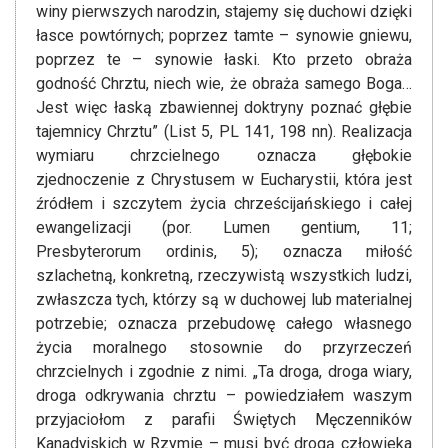
winy pierwszych narodzin, stajemy się duchowi dzięki
łasce powtórnych; poprzez tamte – synowie gniewu,
poprzez te – synowie łaski. Kto przeto obraża
godność Chrztu, niech wie, że obraża samego Boga…
Jest więc łaską zbawiennej doktryny poznać głębie
tajemnicy Chrztu” (List 5, PL 141, 198 nn). Realizacja
wymiaru chrzcielnego oznacza głębokie
zjednoczenie z Chrystusem w Eucharystii, która jest
źródłem i szczytem życia chrześcijańskiego i całej
ewangelizacji (por. Lumen gentium, 11;
Presbyterorum ordinis, 5); oznacza miłość
szlachetną, konkretną, rzeczywistą wszystkich ludzi,
zwłaszcza tych, którzy są w duchowej lub materialnej
potrzebie; oznacza przebudowę całego własnego
życia moralnego stosownie do przyrzeczeń
chrzcielnych i zgodnie z nimi. „Ta droga, droga wiary,
droga odkrywania chrztu – powiedziałem waszym
przyjaciołom z parafii Świętych Męczenników
Kanadyjskich w Rzymie – musi być drogą człowieka