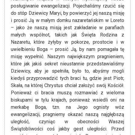
posługiwanie ewangelizacji. Pojechaliśmy rzucić się
do stóp Dziewicy Maryi, by powierzyć jej naszą misję
i prosić Ją w małym domku nazaretańskim w Loreto
– jako że naszą misją jest zakładanie w parafiach
małych wspólnot, takich jak Święta Rodzina z
Nazaretu, które żyłyby w pokorze, prostocie i w
uwielbieniu Boga – prosić Ją, by nam pomagała tę
misję wypełnić. Naszym największym pragnieniem,
które jak jakiś sekret nieustannie przedstawialiśmy
Dziewicy, aby je spełniła, było to, abyśmy mogli
kiedyś przyprowadzić tych braci tu, gdzie jest Piotr,
Skała, na której Chrystus chciał założyć swój Kościół.
Ponieważ ci bracia muszą rozmawiać z wieloma
biskupami w tylu krajach, ponieważ wsiedli oni na
merkabę Boga, tzn. na Jego ognisty wóz
ewangelizacji, pragniemy okazać naszą najgłębszą
uległość, czyniąc w obecności Waszej
Świątobliwości coś jakby gest uległości. Przed