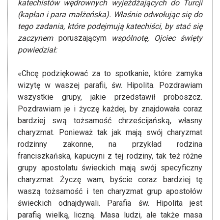
katechistów wędrownych wyjeżdżających do Turcji
(kapłan i para małżeńska). Właśnie odwołując się do
tego zadania, które podejmują katechiści, by stać się
zaczynem
poruszającym
wspólnotę, Ojciec święty
powiedział:
«Chcę podziękować za to spotkanie, które zamyka
wizytę w waszej parafii, św. Hipolita. Pozdrawiam
wszystkie grupy, jakie przedstawił proboszcz.
Pozdrawiam je i życzę każdej, by znajdowała coraz
bardziej swą tożsamość chrześcijańską, własny
charyzmat. Ponieważ tak jak mają swój charyzmat
rodzinny zakonne, na przykład rodzina
franciszkańska, kapucyni z tej rodziny, tak też różne
grupy apostolatu świeckich mają swój specyficzny
charyzmat. Życzę wam, byście coraz bardziej tę
waszą tożsamość i ten charyzmat grup apostołów
świeckich odnajdywali. Parafia św. Hipolita jest
parafią wielką, liczną. Masa ludzi, ale także masa