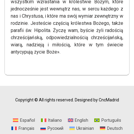
wszystkim wzrastania w królestwie Bożym, które
jednocześnie jest wewnątrz nas, w sercu każdego z
nas i Chrystusa, i które ma swój wymiar zewnętrzny w
rodzinie. Jesteście częścią królestwa Bożego, także
parafii św. Hipolita. Życzę wam, byście żyli radością
chrześcijańską, odpowiedzialnością chrześcijańską,
wiarą, nadzieją i miłością, które w tym świecie
antycypują życie Boże».
Copyright © All rights reserved.
Designed by CncMadrid
Español
Italiano
English
Português
Français
Русский
Ukrainian
Deutsch