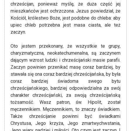
chrześcijan, ponieważ myślę, że duża część jej
mieszkańców jest ochrzczona. Jezus powiedział, że
Kościół, królestwo Boże, jest podobne do chleba: aby
upiec chleb potrzebna jest masa ciasta, ale też
zaczyn.
Oto jestem przekonany, że wszystkie te grupy,
charyzmatyczna, neokatechumenalna, są zaczynem
dającym wzrost ludzki i chrześcijański masie parafii.
Zaczyn powinien przenikać masę coraz bardziej, by
stawała się ona coraz bardziej chrześcijańska, by była
coraz bardziej świadoma swego bytu
chrześcijańskiego, bardziej odpowiedzialna za swój
charakter chrześcijański, za swoją chrześcijańską
tożsamość. Wasz patron, św. Hipolit, został
męczennikiem. Męczennikiem, to znaczy świadkiem.
Także chrześcijanie powinni być świadkami
Chrystusa, Jego krzyża, Jego zmartwychwstania,
Jego wiary, nadziei i miłości. Oto czym jest zaczyn. I