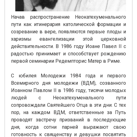
Начав распространение Неокатехуменального
пути как итинерария католической формации и
созревание в вере, появляются первые плоды и
харизмы евангелизации этой церковной
действительности. В 1986 году Иоане Павел ІІ с
радостью принимает и способствует рождению
первой семинарии Редемпторис Матер в Риме.
С юбилея Молодежи 1984 года и первого
Всемирного дня молодежи (ВДМ), созванного
Иоанном Павлом II в 1986 году, тисячи молодых
людей с Неокатехуменального пути
сопровождали Святейшего Отца в эти дни. С тех
пор, на каждом ВДМ, ответственные за Путь
проводят звстречу призваний в последующие
дня, когда сотни парней выражают свою
готовность к священству и девушки посвятить