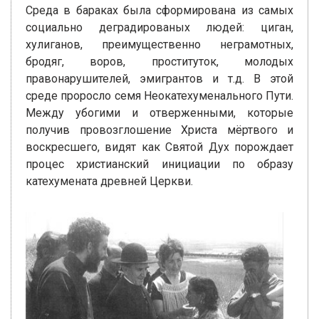
Среда в бараках была сформирована из самых
социально деградированых людей: циган,
хулиганов, преимущественно неграмотных,
бродяг, воров, проституток, молодых
правонарушителей, эмигрантов и т.д. В этой
среде проросло семя Неокатехуменального Пути.
Между убогими и отверженными, которые
получив провозглошение Христа мёртвого и
воскресшего, видят как Святой Дух порождает
процес христианский инициации по образу
катехумената древней Церкви.