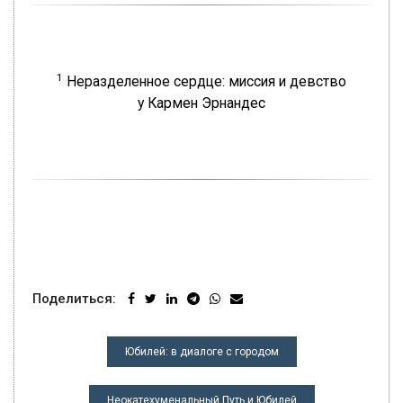
1
Неразделенное сердце: миссия и девство
у Кармен Эрнандес
Поделиться:
НАВИГАЦИЯ
Юбилей: в диалоге с городом
ПО
ЗАПИСЯМ
Неокатехуменальный Путь и Юбилей