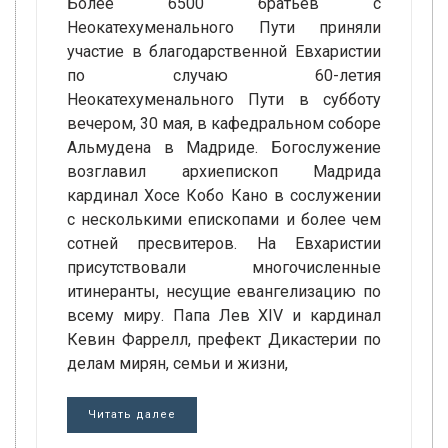
Более 6500 братьев с
Неокатехуменального Пути приняли
участие в благодарственной Евхаристии
по случаю 60-летия
Неокатехуменального Пути в субботу
вечером, 30 мая, в кафедральном соборе
Альмудена в Мадриде. Богослужение
возглавил архиепископ Мадрида
кардинал Хосе Кобо Кано в сослужении
с несколькими епископами и более чем
сотней пресвитеров. На Евхаристии
присутствовали многочисленные
итинеранты, несущие евангелизацию по
всему миру. Папа Лев XIV и кардинал
Кевин Фаррелл, префект Дикастерии по
делам мирян, семьи и жизни,
Читать далее