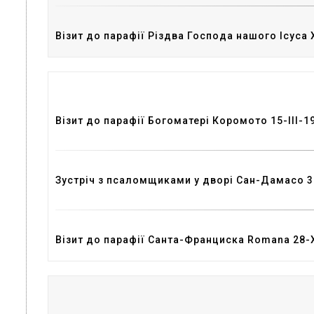
Візит до парафії Різдва Господа нашого Ісуса 
Візит до парафії Богоматері Коромото 15-III-1
Зустріч з псаломщиками у дворі Сан-Дамасо 31
Візит до парафії Санта-Франциска Romana 28-