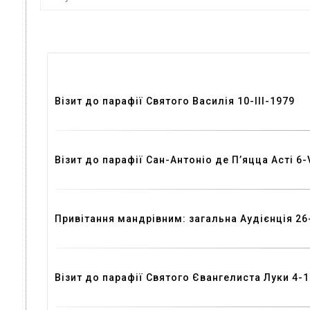
Візит до парафії Святого Василія 10-III-1979
Візит до парафії Сан-Антоніо де П’яцца Асті 6-
Привітання мандрівним: загальна Аудієнція 26
Візит до парафії Святого Євангелиста Луки 4-