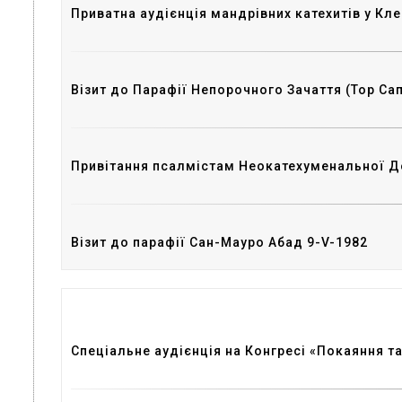
Приватна аудієнція мандрівних катехитів у Кл
Візит до Парафії Непорочного Зачаття (Тор Сапі
Привітання псалмістам Неокатехуменальної До
Візит до парафії Сан-Мауро Абад 9-V-1982
Спеціальне аудієнція на Конгресі «Покаяння та