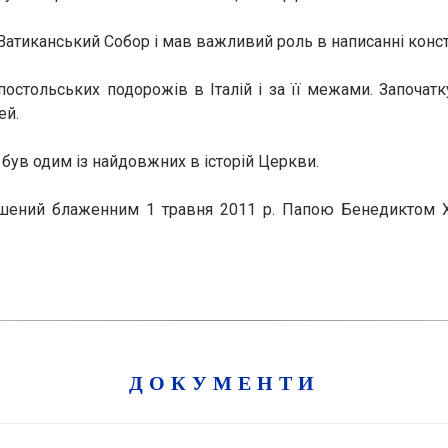
І Ватиканський Собор і мав важливий роль в написанні конс
постольських подорожів в Італій і за її межами. Започатк
ей.
 був одим із найдовжних в історій Церкви.
ошений блаженним 1 травня 2011 р. Папою Бенедиктом 
ДОКУМЕНТИ