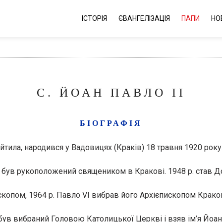
ІСТОРІЯ
ЄВАНГЕЛІЗАЦІЯ
ПАПИ
НО
С. ЙОАН ПАВЛО ІІ
БІОГРАФІЯ
тила, народився у Вадовицях (Краків) 18 травня 1920 року
6 був рукоположений священиком в Кракові. 1948 р. став До
скопом, 1964 р. Павло VI вибрав його Архієпископом Крако
був вибраний Головою Католицької Церкві і взяв ім’я Йоан 