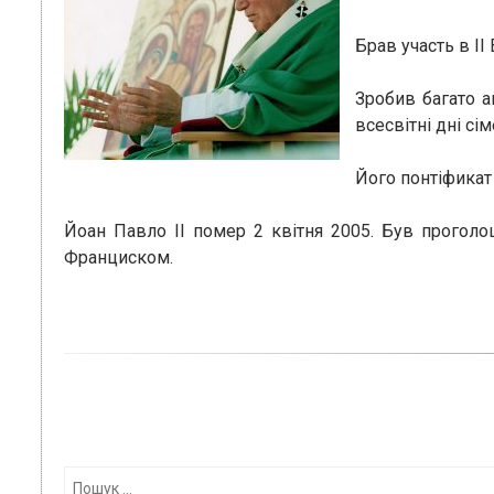
Брав участь в І
Зробив багато а
всесвітні дні сім
Його понтіфикат
Йоан Павло ІІ помер 2 квітня 2005. Був прогол
Франциском.
Пошук: