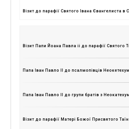
Візит до парафії Святого Івана Євангелиста в 
Візит Папи Йоана Павла іі до парафії Святого 
Папа Іван Павло ІІ до псалмопівців Неокетехум
Папа Іван Павло II до групи братів з Неокате
Візит до парафії Матері Божої Присвятого Таїн