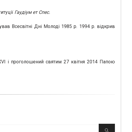
титуції
Гаудіум ет Спес.
ував Всесвітні Дні Молоді 1985 р. 1994 р. відкрив
XVI і проголошений святим 27 квітня 2014 Папою
Пошук