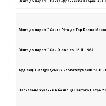
Візит до парафії Санта-Франческа Кабріні 4-XI
Візит до парафії Санта Ріта де Тор Белла Мона
Візит до парафії Сан-Хіполіто 12-II-1984
Аудієнція мадридських неокатехуменів 23-III-
Пасхальне чування в базиліці Святого Петра 21