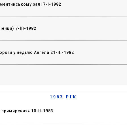
ементинському залі 7-I-1982
енца) 7-III-1982
роги у неділю Ангела 21-III-1982
1983 РІК
 примирення» 10-II-1983