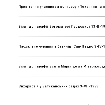
Привітання учасникам конгресу «Покаяння та п
Візит до парафії Богоматері Лурдської 13-II-1
Пасхальне чування в базиліці Сан-Педро 3-IV-
Візит до парафії Всята Марія де ла Мізерікорд
Євхаристія у Ватиканських садах 3-VII-1983