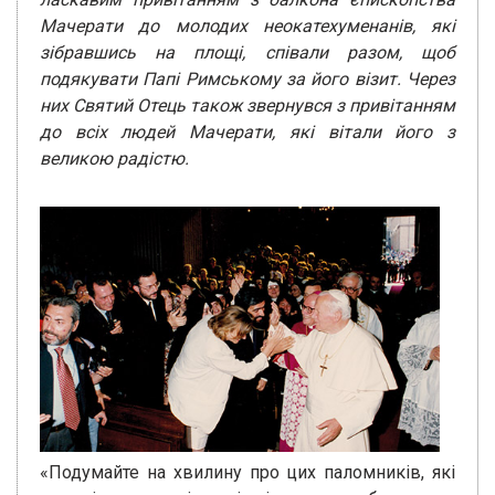
Мачерати до молодих неокатехуменанів, які
зібравшись на площі, співали разом, щоб
подякувати Папі Римському за його візит. Через
них Святий Отець також звернувся з привітанням
до всіх людей Мачерати, які вітали його з
великою радістю.
«Подумайте на хвилину про цих паломників, які