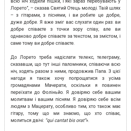
всю ніч ходили пішки, і які зараз перебувають у
Лорето”, – сказав Святий Отець молоді. Твій шлях
– з гітарами, з піснями, і ви робите це добре,
дуже добре. Я вже зміг вас слухати один раз: ви
добре співаєте з точки зору співу, але ви
однаково добре співаєте за текстом, за змістом, і
саме тому ви добре співаєте.
До Лорето треба надіслати телекс, телеграму,
сказавши, що тут інші паломники, співаючи всю
ніч, ходять разом з ними, продовжив Папа. З цієї
нагоди я також хочу попрощатися з усіма
громадянами Мачерати, оскільки я повинен
переїхати до Фоліньйо. Я довіряю себе вашим
молитвам і вашим пісням. Я довіряю себе всім
людям з Мацерату, особливо тим, хто також має
гітару, тому що ми знаємо, що хто співає,
молиться двічі:
“qui cantat bis orat”
».