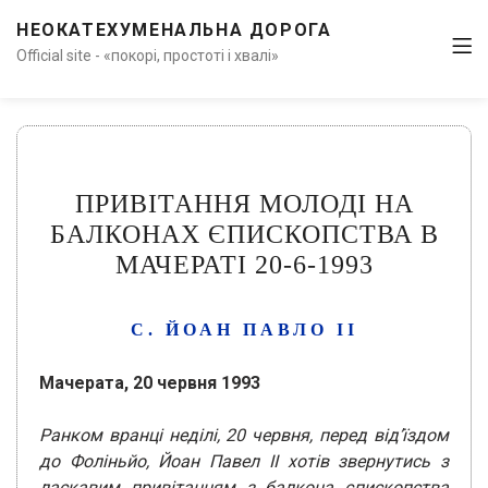
НЕОКАТЕХУМЕНАЛЬНА ДОРОГА
Official site - «покорі, простоті і хвалі»
ПРИВІТАННЯ МОЛОДІ НА
БАЛКОНАХ ЄПИСКОПСТВА В
МАЧЕРАТІ 20-6-1993
С. ЙОАН ПАВЛО ІІ
Мачерата, 20 червня 1993
Ранком вранці неділі, 20 червня, перед від’їздом
до Фоліньйо, Йоан Павел ІІ хотів звернутись з
ласкавим привітанням з балкона єпископства