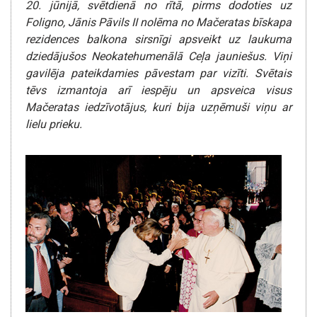
20. jūnijā, svētdienā no rītā, pirms dodoties uz
Foligno, Jānis Pāvils II nolēma no Mačeratas bīskapa
rezidences balkona sirsnīgi apsveikt uz laukuma
dziedājušos Neokatehumenālā Ceļa jauniešus. Viņi
gavilēja pateikdamies pāvestam par vizīti.
Svētais
tēvs izmantoja arī iespēju un apsveica visus
Mačeratas iedzīvotājus, kuri bija uzņēmuši viņu ar
lielu prieku.