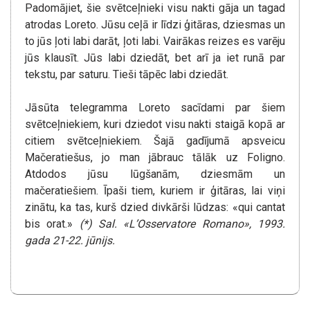
Padomājiet, šie svētceļnieki visu nakti gāja un tagad
atrodas Loreto. Jūsu ceļā ir līdzi ģitāras, dziesmas un
to jūs ļoti labi darāt, ļoti labi. Vairākas reizes es varēju
jūs klausīt. Jūs labi dziedāt, bet arī ja iet runā par
tekstu, par saturu. Tieši tāpēc labi dziedāt.
Jāsūta telegramma Loreto sacīdami par šiem
svētceļniekiem, kuri dziedot visu nakti staigā kopā ar
citiem svētceļniekiem. Šajā gadījumā apsveicu
Mačeratiešus, jo man jābrauc tālāk uz Foligno.
Atdodos jūsu lūgšanām, dziesmām un
mačeratiešiem. Īpaši tiem, kuriem ir ģitāras, lai viņi
zinātu, ka tas, kurš dzied divkārši lūdzas: «qui cantat
bis orat.»
(*) Sal. «L’Osservatore Romano», 1993.
gada 21-22. jūnijs.