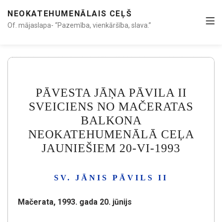
NEOKATEHUMENĀLAIS CEĻŠ
Of. mājaslapa- “Pazemība, vienkāršība, slava.”
PĀVESTA JĀŅA PĀVILA II
SVEICIENS NO MAČERATAS
BALKONA
NEOKATEHUMENĀLĀ CEĻA
JAUNIEŠIEM 20-VI-1993
SV. JĀNIS PĀVILS II
Mačerata, 1993. gada 20.
jūnijs