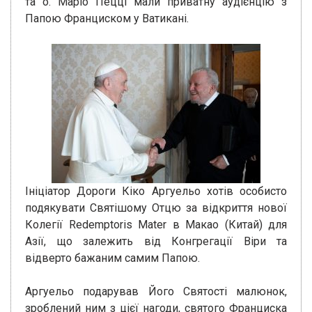
та о. Маріо Пецці мали приватну аудієнцію з
Папою Франциском у Ватикані.
Ініціатор Дороги Кіко Аргуельо хотів особисто
подякувати Святішому Отцю за відкриття нової
Колегії Redemptoris Mater в Макао (Китай) для
Азії, що залежить від Конгрегації Віри та
відверто бажаним самим Папою.
Аргуельо подарував Його Святості малюнок,
зроблений ним з цієї нагоди, святого Франциска