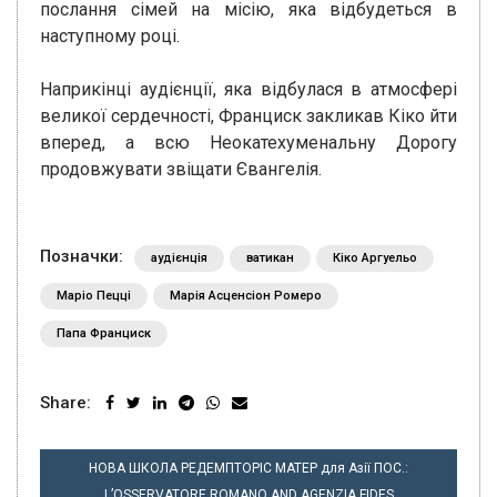
послання сімей на місію, яка відбудеться в
наступному році.
Наприкінці аудієнції, яка відбулася в атмосфері
великої сердечності, Франциск закликав Кіко йти
вперед, а всю Неокатехуменальну Дорогу
продовжувати звіщати Євангелія.
Позначки:
аудієнція
ватикан
Кіко Аргуельо
Маріо Пецці
Марія Асценсіон Ромеро
Папа Франциск
Share:
НАВІГАЦІЯ
НОВА ШКОЛА РЕДЕМПТОРІС МАТЕР для Азії ПОС.:
ЗАПИСІВ
L’OSSERVATORE ROMANO AND AGENZIA FIDES