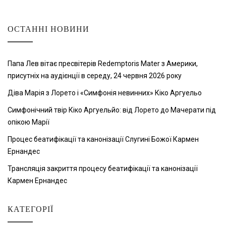
ОСТАННІ НОВИНИ
Папа Лев вітає пресвітерів Redemptoris Mater з Америки,
присутніх на аудієнції в середу, 24 червня 2026 року
Діва Марія з Лорето і «Симфонія невинних» Кіко Аргуельо
Симфонічний твір Кіко Аргуельйо: від Лорето до Мачерати під
опікою Марії
Процес беатифікації та канонізації Слугині Божої Кармен
Ернандес
Трансляція закриття процесу беатифікації та канонізації
Кармен Ернандес
КАТЕГОРІЇ