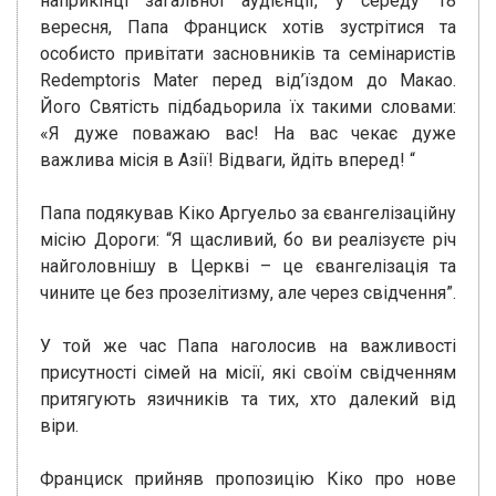
наприкінці загальної аудієнції, у середу 18
вересня, Папа Франциск хотів зустрітися та
особисто привітати засновників та семінаристів
Redemptoris Mater перед від’їздом до Макао.
Його Святість підбадьорила їх такими словами:
«Я дуже поважаю вас! На вас чекає дуже
важлива місія в Азії! Відваги, йдіть вперед! “
Папа подякував Кіко Аргуельо за євангелізаційну
місію Дороги: “Я щасливий, бо ви реалізуєте річ
найголовнішу в Церкві – це євангелізація та
чините це без прозелітизму, але через свідчення”.
У той же час Папа наголосив на важливості
присутності сімей на місії, які своїм свідченням
притягують язичників та тих, хто далекий від
віри.
Франциск прийняв пропозицію Кіко про нове