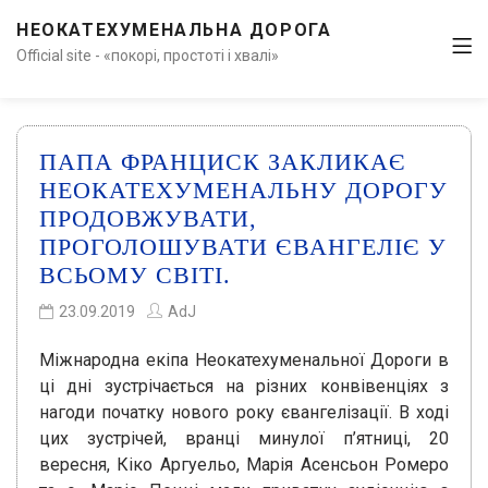
НЕОКАТЕХУМЕНАЛЬНА ДОРОГА
Official site - «покорі, простоті і хвалі»
ПАПА ФРАНЦИСК ЗАКЛИКАЄ
НЕОКАТЕХУМЕНАЛЬНУ ДОРОГУ
ПРОДОВЖУВАТИ,
ПРОГОЛОШУВАТИ ЄВАНГЕЛІЄ У
ВСЬОМУ СВІТІ.
23.09.2019
AdJ
Міжнародна екіпа Неокатехуменальної Дороги в
ці дні зустрічається на різних конвівенціях з
нагоди початку нового року євангелізації. В ході
цих зустрічей, вранці минулої п’ятниці, 20
вересня, Кіко Аргуельо, Марія Асенсьон Ромеро