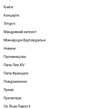
Книги
Концерти
Літургії
Мандрівний катехіст
Міжнародні Відповідальні
Новини
Паломництва
Папа Лев ХІV
Папа Франциск
Повідомлення
Премії
Пресвітери
Св. Йоан Павло ІІ