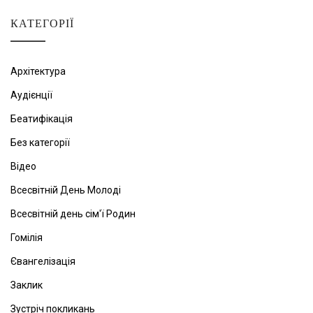
КАТЕГОРІЇ
Архітектура
Аудієнції
Беатифікація
Без категорії
Відео
Всесвітній День Молоді
Всесвітній день сім'ї Родин
Гомілія
Євангелізація
Заклик
Зустріч покликань