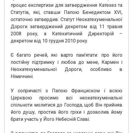
процес експертизи для затвердження Катехез та
Статутів, які, ставши Папою Бенедиктом XVI,
остаточно затвердив: Статут Неокатехуменальної
Дороги затверджений декретом від 11 травня
2008 року, а Катехитичний Директорій –
декретом від 10 грудня 2010 року.
Є багато речей, які варто пам’ятати: про його
постійну підтримку і любов до мене, Кармен і
Неокатехуменальної Дороги, особливо в
Німеччині.
У сопричасті з Папою Франциском і всією
Церквою просимо всі неокатехуменальні
спільноти молитися до Господа, щоб Він прийняв
його душу, простив його гріхи і дозволив йому
брати участь у Його Небесній Славі.