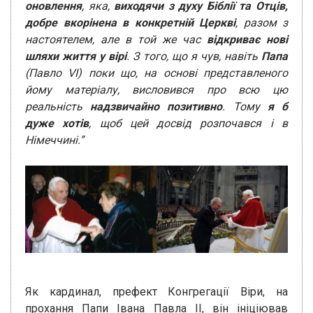
оновлення
, яка,
виходячи з духу Біблії та Отців,
добре вкорінена в конкретній Церкві
, разом з
настоятелем, але в той же час
відкриває нові
шляхи життя у вірі
. З того, що я чув, навіть
Папа
(Павло VI) поки що, на основі представленого
йому матеріалу, висловився про всю цю
реальність
надзвичайно позитивно
. Тому
я б
дуже хотів
, щоб цей досвід розпочався і в
Німеччині.”
Як кардинал, префект Конгрегації Віри, на
прохання Папи Івана Павла ІІ, він ініціював