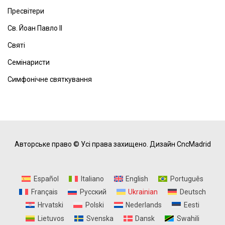
Пресвітери
Св. Йоан Павло ІІ
Святі
Семінаристи
Симфонічне святкування
Авторське право © Усі права захищено.
Дизайн CncMadrid
Español
Italiano
English
Português
Français
Русский
Ukrainian
Deutsch
Hrvatski
Polski
Nederlands
Eesti
Lietuvos
Svenska
Dansk
Swahili