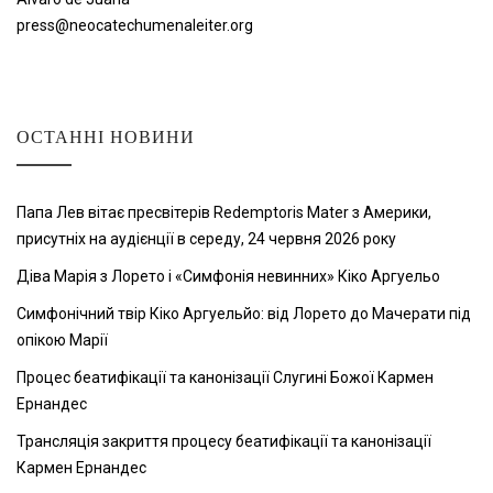
press@neocatechumenaleiter.org
ОСТАННІ НОВИНИ
Папа Лев вітає пресвітерів Redemptoris Mater з Америки,
присутніх на аудієнції в середу, 24 червня 2026 року
Діва Марія з Лорето і «Симфонія невинних» Кіко Аргуельо
Симфонічний твір Кіко Аргуельйо: від Лорето до Мачерати під
опікою Марії
Процес беатифікації та канонізації Слугині Божої Кармен
Ернандес
Трансляція закриття процесу беатифікації та канонізації
Кармен Ернандес