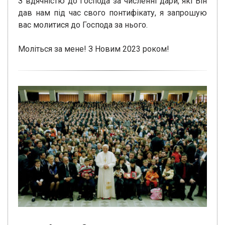
З вдячністю до Господа за численні дари, які Він
дав нам під час свого понтифікату, я запрошую
вас молитися до Господа за нього.
Моліться за мене! З Новим 2023 роком!