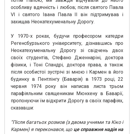
потім Папою, ми завжди відчували до нього
особливу вдячність і любов; після святого Павла
VI і святого Івана Павла II він підтримував і
захищав Неокатехуменальну Дорогу.
У 1970-х роках, будучи професором катедри
Регенсбурзького університету, дізнавшись про
Неокатехуменальну Дорогу зі свідчень двох
своїх студентів, Стефано Дженнаріні, доктора
фізики, і Тоні Спандрі, доктора права, а також
після особистої зустрічі зі мною і Кармен в його
будинку в Пентлінгу (Баварія) в 1973 році, 22
червня 1974 року він написав листа трьом
парафіяльним священикам Мюнхену в Баварії,
пропонуючи їм відкрити Дорогу в своїх парафіях,
сказавши:
“Після багатьох розмов (з двома учнями та Кіко і
Кармен) я переконався, що
це справжня надія на