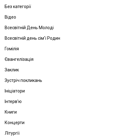
Без категорії
Відео
Всесвітній День Молоді
Всесвітній день сім'ї Родин
Гомілія
Євангелізація
Заклик
Зустріч покликань
Ініціатори
Інтерв'ю
Книги
Концерти
Літургії