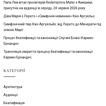
Папа Лев вітає пресвітерів Redemptoris Mater з Америки,
присутніх на аудієнції в середу, 24 червня 2026 року
Діва Марія з Лорето і «Симфонія невинних» Кіко Аргуельо
Симфонічний твір Кіко Аргуельйо: від Лорето до Мачерати під
опікою Марії
Процес беатифікації та канонізації Слугині Божої Кармен
Ернандес
Трансляція закриття процесу беатифікації та канонізації
Кармен Ернандес
КАТЕГОРІЇ
Архітектура
Аудієнції
Беатифікація