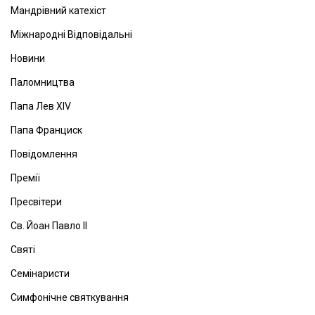
Мандрівний катехіст
Міжнародні Відповідальні
Новини
Паломництва
Папа Лев ХІV
Папа Франциск
Повідомлення
Премії
Пресвітери
Св. Йоан Павло ІІ
Святі
Семінаристи
Симфонічне святкування