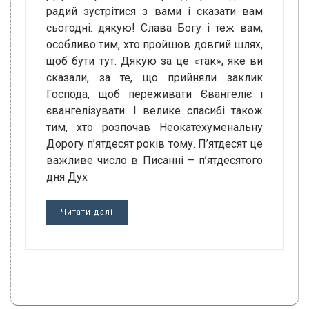
радий зустрітися з вами і сказати вам
сьогодні: дякую! Слава Богу і теж вам,
особливо тим, хто пройшов довгий шлях,
щоб бути тут. Дякую за це «так», яке ви
сказали, за те, що прийняли заклик
Господа, щоб переживати Євангеліє і
євангелізувати. І велике спасибі також
тим, хто розпочав Неокатехуменальну
Дорогу п’ятдесят років тому. П’ятдесят це
важливе число в Писанні – п’ятдесятого
дня Дух
Читати далі