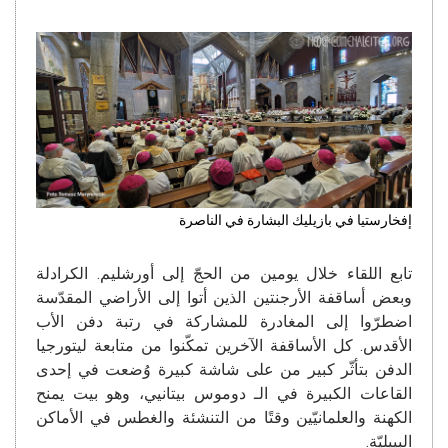
إفخارستيا في بازيليك البشارة في الناصرة
تابع اللقاء خلال يومين من الحجّ إلى أورشليم. الكرادلة
وبعض أساقفة الأرجنتين الذين أتوا إلى الأراضي المقدّسة
اضطرّوا إلى المغادرة للمشاركة في رتبة دفن الأب
الأقدس. كل الأساقفة الآخرين تمكّنوا من متابعة ليتورجيا
الدفن بتأثّر كبير من على شاشة كبيرة وُضعت في إحدى
القاعات الكبيرة في الـ دوموس بيتانيي، وهو بيت يمنح
الكهنة والعلمانيّين وقتًا من التنشئة والغطس في الأماكن
البيبليّة.