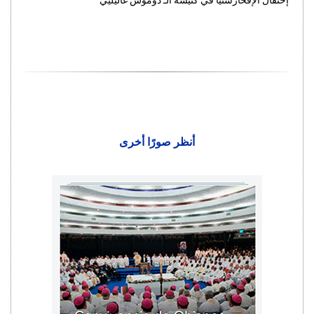
إحتفال الإفخارستيّا في كنيسة الـ دوموس غاليليي
أنظر صورًا أخرى