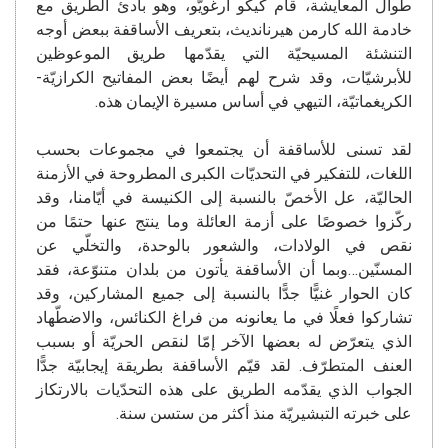
طوال المعايشة، قام كيكو أرغويّو، وهو بادئ الطريق مع
خادمة الله كارمن هيرنانديث، بتعريف الأساقفة ببعض أوجه
التنشئة المسيحيّة التي يقدّمها طريق الموعوظين
للأبرشيّات، وقد شرح لهم أيضًا بعض المفاتيح الكرازيّة-
الكريغماتيّة، التيهي في أساس مسيرة الإيمان هذه.
لقد تسنى للأساقفة أن يجتمعوا في مجموعات بحسب
اللغات، للتفكير في التحديّات الكبرى المطروحة في الأزمنة
الحاليّة، عل الأخصّ بالنسبة إلى الكنيسة في أيّامنا، وقد
ركّزوا خصوصًا على أزمة العائلة وما ينتج عنها حتمًا من
نقص في الولادات، والشعور بالوحدة، والتخلّي عن
المسنّين…وبما أن الأساقفة يأتون من بلدان متنوّعة، فقد
كان الحوار غنيًّا جدًّا بالنسبة إلى جميع المشاركين، وقد
تشاركوا فعلًا في ما يعانونه من فراغ الكنائس، والاضطّهاد
الذي يتعرّض له بعضها الآخر إمّا لنقص الحريّة أو بسبب
العنف المتطرّف. لقد قيّم الأساقفة بطريقة إيجابيّة جدًّا
الجواب الذي يقدّمه الطريق على هذه التحدّيات بالارتكاز
على خبرته التبشيريّة منذ أكثر من ستسن سنة.