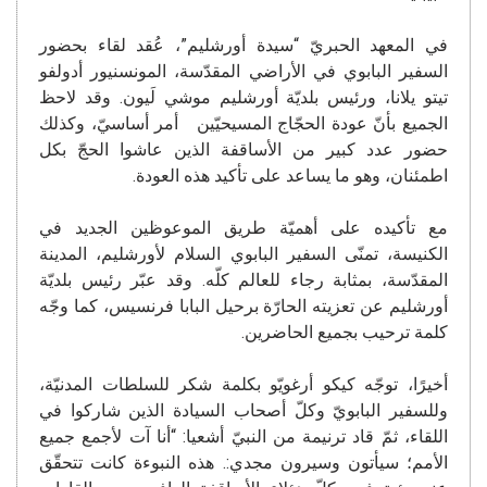
في المعهد الحبريّ “سيدة أورشليم”، عُقد لقاء بحضور
السفير البابوي في الأراضي المقدّسة، المونسنيور أدولفو
تيتو يلانا، ورئيس بلديّة أورشليم موشي لَيون. وقد لاحظ
الجميع بأنّ عودة الحجّاج المسيحيّين أمر أساسيّ، وكذلك
حضور عدد كبير من الأساقفة الذين عاشوا الحجّ بكل
اطمئنان، وهو ما يساعد على تأكيد هذه العودة.
مع تأكيده على أهميّة طريق الموعوظين الجديد في
الكنيسة، تمنّى السفير البابوي السلام لأورشليم، المدينة
المقدّسة، بمثابة رجاء للعالم كلّه. وقد عبّر رئيس بلديّة
أورشليم عن تعزيته الحارّة برحيل البابا فرنسيس، كما وجّه
كلمة ترحيب بجميع الحاضرين.
أخيرًا، توجّه كيكو أرغويّو بكلمة شكر للسلطات المدنيّة،
وللسفير البابويّ وكلّ أصحاب السيادة الذين شاركوا في
اللقاء، ثمّ قاد ترنيمة من النبيّ أشعيا: “أنا آت لأجمع جميع
الأمم؛ سيأتون وسيرون مجدي:. هذه النبوءة كانت تتحقّق