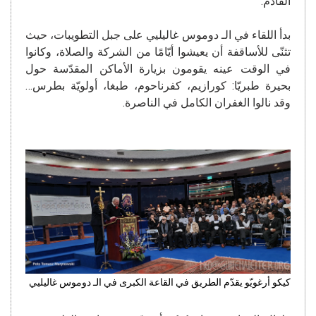
القادم.
بدأ اللقاء في الـ دوموس غاليليي على جبل التطويبات، حيث
تثنّى للأساقفة أن يعيشوا أيّامًا من الشركة والصلاة، وكانوا
في الوقت عينه يقومون بزيارة الأماكن المقدّسة حول
بحيرة طبريّا: كورازيم، كفرناحوم، طبغا، أولويّة بطرس…
وقد نالوا الغفران الكامل في الناصرة.
كيكو أرغويّو يقدّم الطريق في القاعة الكبرى في الـ دوموس غاليليي