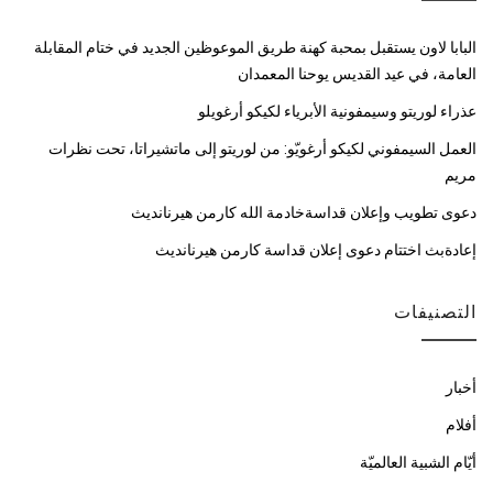
البابا لاون يستقبل بمحبة كهنة طريق الموعوظين الجديد في ختام المقابلة
العامة، في عيد القديس يوحنا المعمدان
عذراء لوريتو وسيمفونية الأبرياء لكيكو أرغويلو
العمل السيمفوني لكيكو أرغويّو: من لوريتو إلى ماتشيراتا، تحت نظرات
مريم
دعوى تطويب وإعلان قداسةخادمة الله كارمن هيرنانديث
إعادةبث اختتام دعوى إعلان قداسة كارمن هيرنانديث
التصنيفات
أخبار
أفلام
أيّام الشبية العالميّة