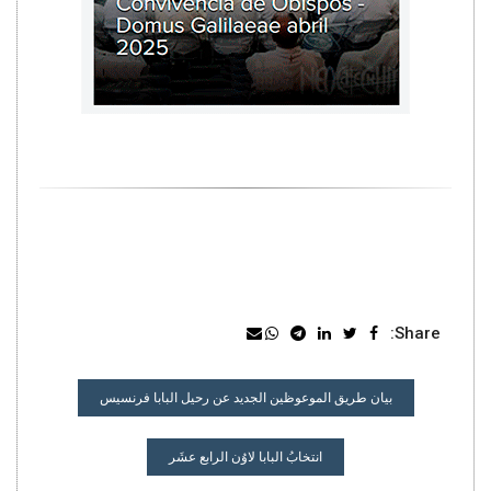
Share:
تصفّح
بيان طريق الموعوظين الجديد عن رحيل البابا فرنسيس
المقالات
انتخابُ البابا لاوُن الرابع عشَر