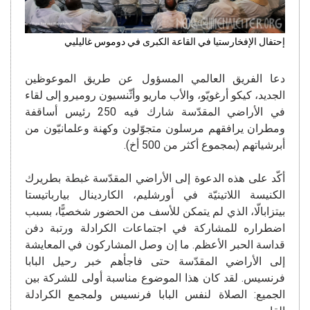
إحتفال الإفخارستيا في القاعة الكبرى في دوموس غاليليي
دعا الفريق العالمي المسؤول عن طريق الموعوظين
الجديد، كيكو أرغويّو، والأب ماريو وأثّنسيون روميرو إلى لقاء
في الأراضي المقدّسة شارك فيه 250 رئيس أساقفة
ومطران يرافقهم مرسلون متجوّلون وكهنة وعلمانيّون من
أبرشياتهم (بمجموع أكثر من 500 أخ).
أكّد على هذه الدعوة إلى الأراضي المقدّسة غبطة بطريرك
الكنيسة اللاتينيّة في أورشليم، الكاردينال بيارباتيستا
بيتزابالّا، الذي لم يتمكن للأسف من الحضور شخصيًّا، بسبب
اضطراره للمشاركة في اجتماعات الكرادلة ورتبة دفن
قداسة الحبر الأعظم. ما إن وصل المشاركون في المعايشة
إلى الأراضي المقدّسة حتى فاجأهم خبر رحيل البابا
فرنسيس. لقد كان هذا الموضوع مناسبة أولى للشركة بين
الجميع: الصلاة لنفس البابا فرنسيس ولمجمع الكرادلة