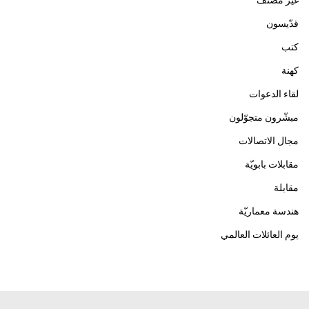
غير مصنف
قدّيسون
كتب
كهنة
لقاء الدعوات
مبشّرون متجوّلون
مجال الاتصالات
مقابلات بابويّة
مقابلة
هندسة معماريّة
يوم العائلات العالمي