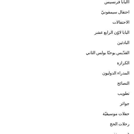
االبابا فرنسيس
احتفال سيمفونيّ
الاحتفالات
البابا لاوُن الرابع عشر
البادئين
القدّيس يوحنّا بولس الثاني
الكرازة
المدراء الدوليون
النصائح
تطويب
جوائز
حفلات موسيقيّة
رحلات الحج