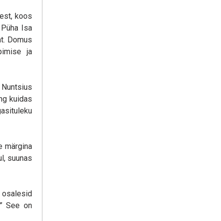
est, koos
 Püha Isa
iat. Domus
pimise ja
 Nuntsius
ing kuidas
asituleku
e märgina
l, suunas
 osalesid
.” See on