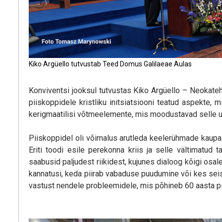
Kiko Argüello tutvustab Teed Domus Galilaeae Aulas
Konviventsi jooksul tutvustas Kiko Argüello – Neokat
piiskoppidele kristliku initsiatsiooni teatud aspekte,
kerigmaatilisi võtmeelemente, mis moodustavad selle 
Piiskoppidel oli võimalus arutleda keelerühmade kaupa m
Eriti toodi esile perekonna kriis ja selle vältimatud
saabusid paljudest riikidest, kujunes dialoog kõigi osale
kannatusi, keda piirab vabaduse puudumine või kes seis
vastust nendele probleemidele, mis põhineb 60 aasta 