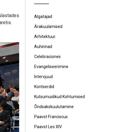
ülastades
Algatajad
retis.
Ärakuulamised
Arhitektuur.
Auhinnad
Celebraciones
Evangeliseerimine
Intervjuud
Kontserdid
Kutsumuslikud Kohtumised
Õndsakskuulutamine
Paavst Franciscus
Paavst Leo XIV