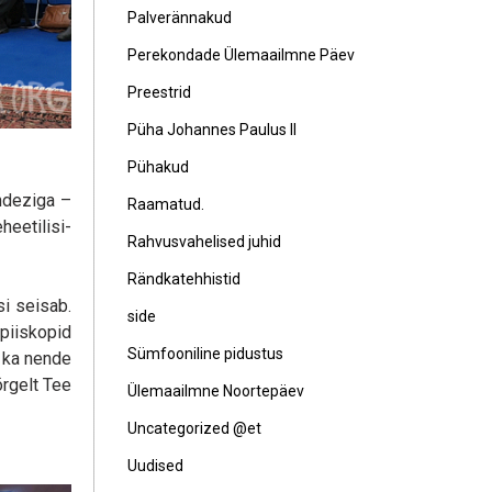
Palverännakud
Perekondade Ülemaailmne Päev
Preestrid
Püha Johannes Paulus II
Pühakud
ndeziga –
Raamatud.
heetilisi-
Rahvusvahelised juhid
Rändkatehhistid
si seisab.
side
piiskopid
Sümfooniline pidustus
i ka nende
õrgelt Tee
Ülemaailmne Noortepäev
Uncategorized @et
Uudised