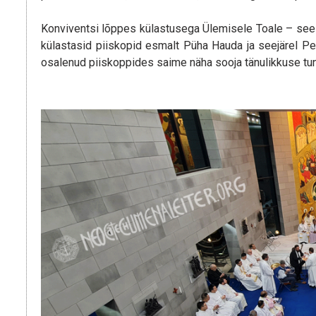
Konviventsi lõppes külastusega Ülemisele Toale – see ol
külastasid piiskopid esmalt Püha Hauda ja seejärel Pe
osalenud piiskoppides saime näha sooja tänulikkuse tun