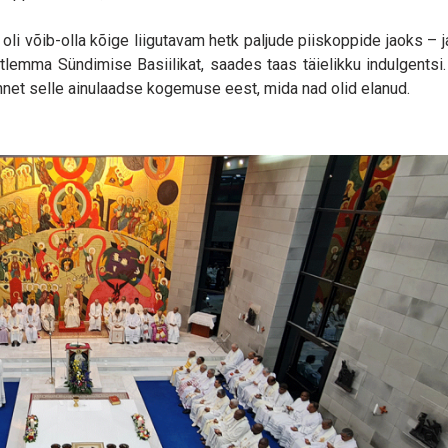
i võib-olla kõige liigutavam hetk paljude piiskoppide jaoks – j
tlemma Sündimise Basiilikat, saades taas täielikku indulgentsi.
net selle ainulaadse kogemuse eest, mida nad olid elanud.