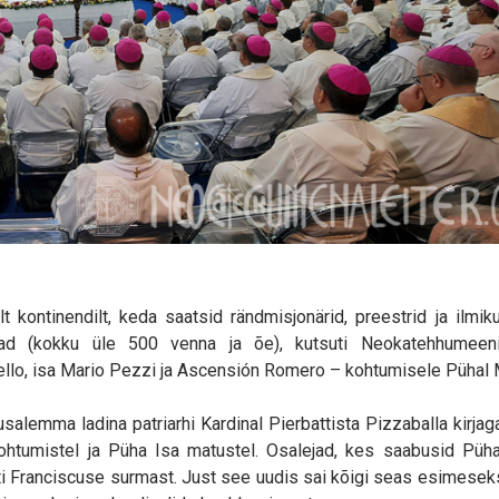
 kontinendilt, keda saatsid rändmisjonärid, preestrid ja ilmi
jad (kokku üle 500 venna ja õe), kutsuti Neokatehhumeeni
llo, isa Mario Pezzi ja Ascensión Romero – kohtumisele Pühal 
alemma ladina patriarhi Kardinal Pierbattista Pizzaballa kirjag
kohtumistel ja Püha Isa matustel. Osalejad, kes saabusid Püh
i Franciscuse surmast. Just see uudis sai kõigi seas esimesek