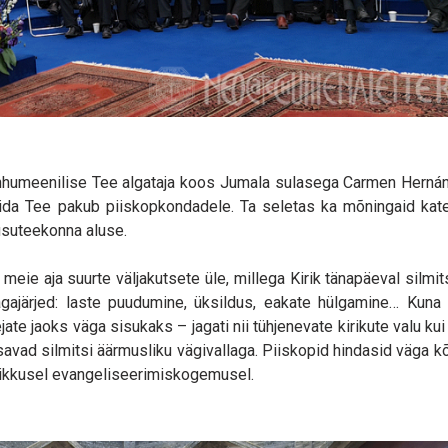
ehhumeenilise Tee algataja koos Jumala sulasega Carmen Herná
 mida Tee pakub piiskopkondadele. Ta seletas ka mõningaid kate
usuteekonna aluse.
eie aja suurte väljakutsete üle, millega Kirik tänapäeval silmit
 tagajärjed: laste puudumine, üksildus, eakate hülgamine… Kuna 
jate jaoks väga sisukaks – jagati nii tühjenevate kirikute valu ku
avad silmitsi äärmusliku vägivallaga. Piiskopid hindasid väga k
pikkusel evangeliseerimiskogemusel.