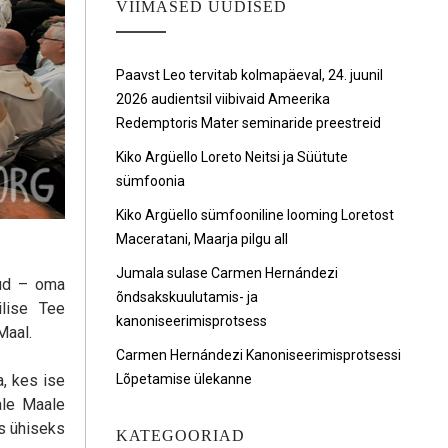
VIIMASED UUDISED
Paavst Leo tervitab kolmapäeval, 24. juunil
2026 audientsil viibivaid Ameerika
Redemptoris Mater seminaride preestreid
Kiko Argüello Loreto Neitsi ja Süütute
sümfoonia
Kiko Argüello sümfooniline looming Loretost
Maceratani, Maarja pilgu all
Jumala sulase Carmen Hernándezi
kud – oma
õndsakskuulutamis- ja
lise Tee
kanoniseerimisprotsess
Maal.
Carmen Hernándezi Kanoniseerimisprotsessi
a, kes ise
Lõpetamise ülekanne
ale Maale
s ühiseks
KATEGOORIAD