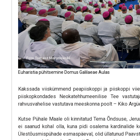
Euharistia pühitsemine Domus Galilaeae Aulas
Kakssada viiskümmend peapiiskoppi ja piiskoppi viielt
piiskopkondades Neokatehhumeenilise Tee vastuta
rahvusvahelise vastutava meeskonna poolt – Kiko Argüe
Kutse Pühale Maale oli kinnitatud Tema Õndsuse, Jeruus
ei saanud kohal olla, kuna pidi osalema kardinalide 
Ülestõusmispühade esmaspäeval, olid üllatunud Paavst