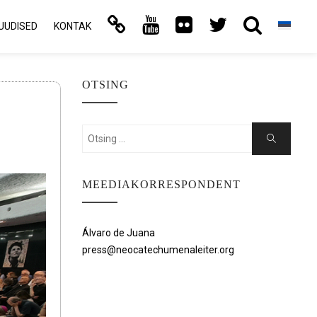
UUDISED
KONTAK
OTSING
Search
Search
for:
MEEDIAKORRESPONDENT
Álvaro de Juana
press@neocatechumenaleiter.org