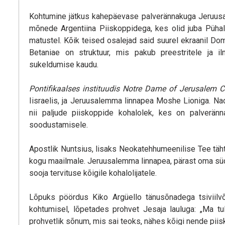
Kohtumine jätkus kahepäevase palverännakuga Jeruusa
mõnede Argentiina Piiskoppidega, kes olid juba Püha
matustel. Kõik teised osalejad said suurel ekraanil Do
Betaniae on struktuur, mis pakub preestritele ja i
sukeldumise kaudu.
Pontifikaalses instituudis Notre Dame of Jerusalem C
Iisraelis, ja Jeruusalemma linnapea Moshe Lioniga. Nad 
nii paljude piiskoppide kohalolek, kes on palveränn
soodustamisele.
Apostlik Nuntsius, lisaks Neokatehhumeenilise Tee täh
kogu maailmale. Jeruusalemma linnapea, pärast oma sü
sooja tervituse kõigile kohalolijatele.
Lõpuks pöördus Kiko Argüello tänusõnadega tsiviilvõ
kohtumisel, lõpetades prohvet Jesaja lauluga: „Ma tu
prohvetlik sõnum, mis sai teoks, nähes kõigi nende piisk