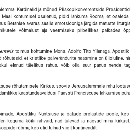
lemma. Kardinalid ja mõned Piiskopikonverentside Presidentid
l Maal kohtumisel osalenud, pidid lahkuma Rooma, et osaleda
mus Betaniae avaras saalis emotsiooniga järgida matuste liturg
lmikutele võimalust aja veetmiseks piibellikes paikades õp
enteris
toimus kohtumine Mons. Adolfo Tito Yllanaga, Apostlik
rõhutasid, et kristlike palverändurite naasmine on ülioluline, n
akul elanud täielikus rahus, võib olla suur panus nende tag
tsuse rõhutamisele Kirikus, soovis Jeruusalemmale rahu lootus
damlikke kaastundeavaldusi Paavsti Franciscuse lahkumise puhu
imude, Apostliku Nuntsiuse ja paljude prelaatide poole, kes
len koguma kõiki rahvaid; nad tulevad ja näevad minu kirkust
oppide rõõmu, kes olid tulnud viielt kontinendilt.