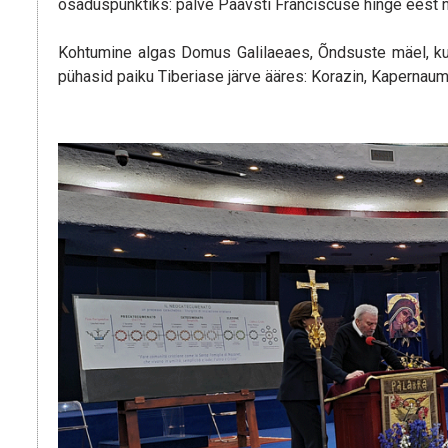
osaduspunktiks: palve Paavsti Franciscuse hinge eest n
Kohtumine algas Domus Galilaeaes, Õndsuste mäel, kus
pühasid paiku Tiberiase järve ääres: Korazin, Kapernaum