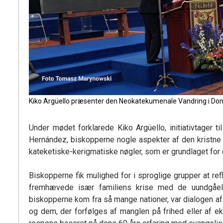
Kiko Argüello præsenter den Neokatekumenale Vandring i Do
Under mødet forklarede Kiko Argüello, initiativtage
Hernández, biskopperne nogle aspekter af den kristne
kateketiske-kerigmatiske nøgler, som er grundlaget for 
Biskopperne fik mulighed for i sproglige grupper at refl
fremhævede især familiens krise med de uundgåel
biskopperne kom fra så mange nationer, var dialogen af 
og dem, der forfølges af manglen på frihed eller af 