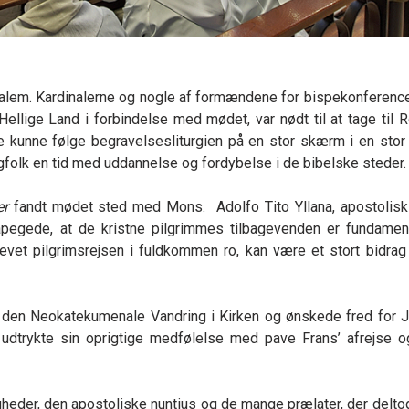
salem. Kardinalerne og nogle af formændene for bispekonferenc
Hellige Land i forbindelse med mødet, var nødt til at tage til 
e kunne følge begravelsesliturgien på en stor skærm i en stor p
gfolk en tid med uddannelse og fordybelse i de bibelske steder.
er
fandt mødet sted med Mons. Adolfo Tito Yllana, apostolisk 
egede, at de kristne pilgrimmes tilbagevenden er fundament
vet pilgrimsrejsen i fuldkommen ro, kan være et stort bidrag 
f den Neokatekumenale Vandring i Kirken og ønskede fred for 
udtrykte sin oprigtige medfølelse med pave Frans’ afrejse 
digheder, den apostoliske nuntius og de mange prælater, der delto