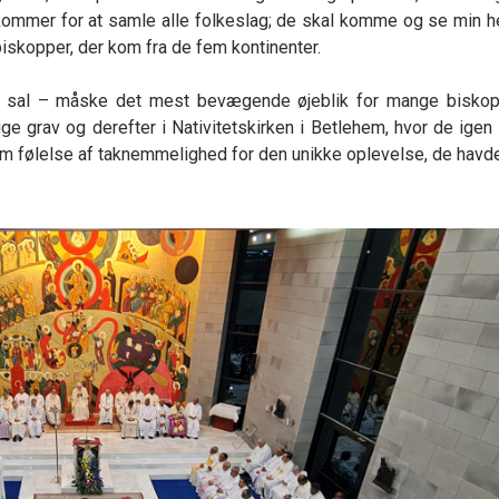
kommer for at samle alle folkeslag; de skal komme og se min he
 biskopper, der kom fra de fem kontinenter.
e sal – måske det mest bevægende øjeblik for mange bisko
e grav og derefter i Nativitetskirken i Betlehem, hvor de igen f
m følelse af taknemmelighed for den unikke oplevelse, de havde