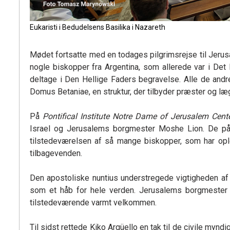
Eukaristi i Bedudelsens Basilika i Nazareth
Mødet fortsatte med en todages pilgrimsrejse til Jeru
nogle biskopper fra Argentina, som allerede var i Det 
deltage i Den Hellige Faders begravelse. Alle de andr
Domus Betaniae, en struktur, der tilbyder præster og læ
På
Pontifical Institute Notre Dame of Jerusalem Cent
Israel og Jerusalems borgmester Moshe Lion. De påp
tilstedeværelsen af så mange biskopper, som har ople
tilbagevenden.
Den apostoliske nuntius understregede vigtigheden a
som et håb for hele verden. Jerusalems borgmester 
tilstedeværende varmt velkommen.
Til sidst rettede Kiko Argüello en tak til de civile myn