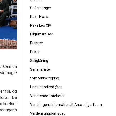
Opfordringer
Pave Frans
Pave Leo XIV
Pilgrimsrejser
Præster
Priser
Saligkåring
de Carmen
Seminarister
ede nogle
Symfonisk fejring
Uncategorized @da
er for, og
Vandrende kateketer
ldre… Da
s lidelser
Vandringens Internationalt Ansvarlige Team
ndringens
Verdensungdomsdag