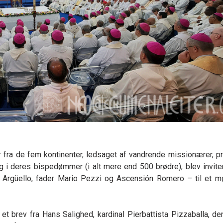
fra de fem kontinenter, ledsaget af vandrende missionærer, p
i deres bispedømmer (i alt mere end 500 brødre), blev inviter
o Argüello, fader Mario Pezzi og Ascensión Romero – til et m
 et brev fra Hans Salighed, kardinal Pierbattista Pizzaballa, de