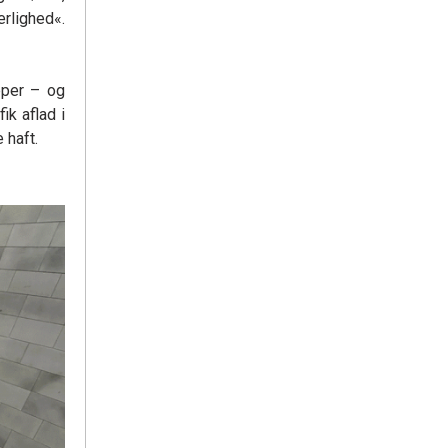
rlighed«.
pper – og
ik aflad i
 haft.