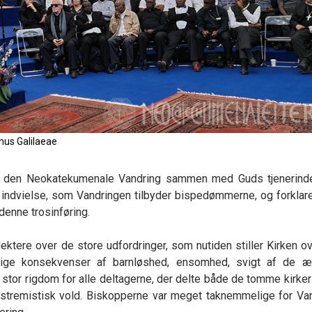
mus Galilaeae
r til den Neokatekumenale Vandring sammen med Guds tjenerin
 indvielse, som Vandringen tilbyder bispedømmerne, og forklar
denne trosinføring.
ektere over de store udfordringer, som nutiden stiller Kirken ov
ige konsekvenser af barnløshed, ensomhed, svigt af de æ
stor rigdom for alle deltagerne, der delte både de tomme kirker
ekstremistisk vold. Biskopperne var meget taknemmelige for Va