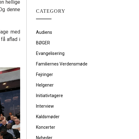
en hellige
 Og denne
CATEGORY
 dage med
Audiens
å aflad i
BØGER
Evangelisering
Familiernes Verdensmøde
Fejringer
Helgener
Initiativtagere
Interview
Kaldsmøder
Koncerter
Nyheder