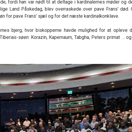
e, fordi han var nødt til at deltage i kardinalernes møder og d
llige Land Påskedag, blev overraskede over pave Frans’ død.
bøn for pave Frans’ sjæl og for det næste kardinalkonklave.
rnes bjerg, hvor biskopperne havde mulighed for at opleve
iberias-søen: Korazin, Kapernaum, Tabgha, Peters primat … og f