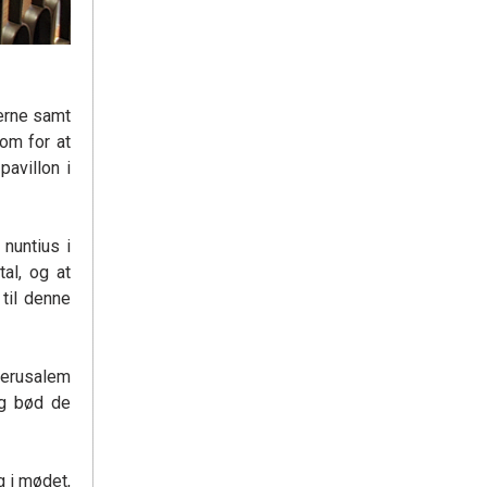
erne samt
Rom for at
avillon i
nuntius i
al, og at
til denne
Jerusalem
og bød de
g i mødet,