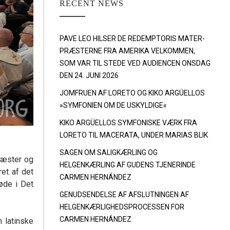
RECENT NEWS
PAVE LEO HILSER DE REDEMPTORIS MATER-
PRÆSTERNE FRA AMERIKA VELKOMMEN,
SOM VAR TIL STEDE VED AUDIENCEN ONSDAG
DEN 24. JUNI 2026
JOMFRUEN AF LORETO OG KIKO ARGÜELLOS
»SYMFONIEN OM DE USKYLDIGE«
KIKO ARGÜELLOS SYMFONISKE VÆRK FRA
LORETO TIL MACERATA, UNDER MARIAS BLIK
SAGEN OM SALIGKÆRLING OG
ræster og
HELGENKÆRLING AF GUDENS TJENERINDE
et af det
CARMEN HERNÁNDEZ
øde i Det
GENUDSENDELSE AF AFSLUTNINGEN AF
HELGENKÆRLIGHEDSPROCESSEN FOR
CARMEN HERNÁNDEZ
n latinske