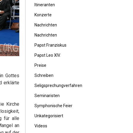
Itineranten
Konzerte
Nachrichten
Nachrichten
Papst Franziskus
Papst Leo XIV.
Preise
in Gottes
Schreiben
 erklärte
Seligsprechungverfahren
Seminaristen
ie Kirche
Symphonische Feier
osigkeit,
Unkategorisiert
 für alle
Mangel an
Videos
eg auf der