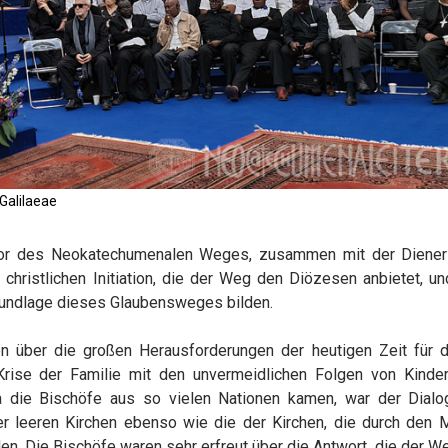
Galilaeae
tiator des Neokatechumenalen Weges, zusammen mit der Diener
ristlichen Initiation, die der Weg den Diözesen anbietet, und
Grundlage dieses Glaubensweges bilden.
en über die großen Herausforderungen der heutigen Zeit für d
se der Familie mit den unvermeidlichen Folgen von Kinderl
a die Bischöfe aus so vielen Nationen kamen, war der Dialog
der leeren Kirchen ebenso wie die der Kirchen, die durch den 
en. Die Bischöfe waren sehr erfreut über die Antwort, die der W