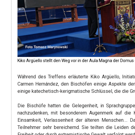
Kiko Argüello stellt den Weg vor in der Aula Magna der Domus 
Während des Treffens erläuterte Kiko Argüello, Ini
Carmen Hernández, den Bischöfen einige Aspekte der ch
einige katechetisch-kerigmatische Schlüssel, die die 
Die Bischöfe hatten die Gelegenheit, in Sprachgrupp
nachzudenken, mit besonderem Augenmerk auf die Kri
Einsamkeit, Verlassenheit der älteren Menschen…. D
Teilnehmer sehr bereichernd. Sie teilten die Leiden 
Freiheit oder durch extremistische Gewalt verfolgt werd