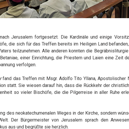
 nach Jerusalem fortgesetzt. Die Kardinäle und einige Vorsit
fe, die sich für das Treffen bereits im Heiligen Land befanden
ters teilzunehmen. Alle anderen konnten die Begräbnisliturgie 
taniae, einer Einrichtung, die Priestern und Laien eine Zeit de
Spannung verfolgen.
r
fand das Treffen mit Msgr. Adolfo Tito Yllana, Apostolischer 
 statt. Sie wiesen darauf hin, dass die Rückkehr der christlic
eit so vieler Bischöfe, die die Pilgerreise in aller Ruhe erle
tung des neokatechumenalen Weges in der Kirche, sondern wüns
 Welt. Der Bürgermeister von Jerusalem sprach den Anwese
kus aus und begrüßte sie herzlich.