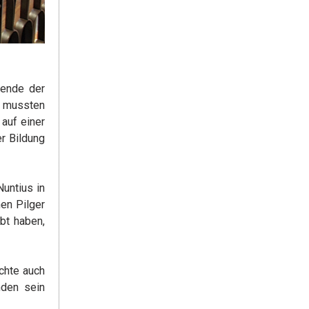
zende der
, mussten
auf einer
r Bildung
Nuntius in
hen Pilger
bt haben,
chte auch
nden sein