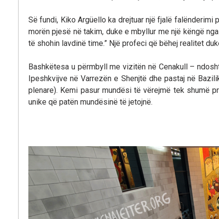
Së fundi, Kiko Argüello ka drejtuar një fjalë falënderimi
morën pjesë në takim, duke e mbyllur me një këngë nga pr
të shohin lavdinë time.” Një profeci që bëhej realitet du
Bashkëtesa u përmbyll me vizitën në Cenakull – ndosh
Ipeshkvijve në Varrezën e Shenjtë dhe pastaj në Bazilik
plenare). Kemi pasur mundësi të vërejmë tek shumë prej
unike që patën mundësinë të jetojnë.