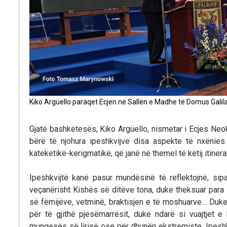
Kiko Argüello paraqet Ecjen në Sallën e Madhe të Domus Galil
Gjatë bashkëtesës, Kiko Argüello, nismetar i Ecjes N
bërë të njohura ipeshkvijve disa aspekte të nxënie
kateketikë-kerigmatikë, që janë në themel të këtij itinera
Ipeshkvijtë kanë pasur mundësinë të reflektojnë, s
veçanërisht Kishës së ditëve tona, duke theksuar par
së fëmijëve, vetminë, braktisjen e të moshuarve… Duk
për të gjithë pjesëmarrësit, duke ndarë si vuajtjet 
mungesës së lirisë ose për dhunën ekstremiste. Ipeshkv