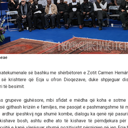
aeae
eokatekumenale së bashku me shërbëtoren e Zotit Carmen Hernán
s së krishtere që Ecja u ofron Dioqezave, duke shpjeguar di
ri të besimit.
ipas grupeve gjuhësore, mbi sfidat e mëdha që koha e sotme 
a së gjithash krizën e familjes, me pasojat e pashmangshme të
e ardhur ipeshkvij nga shumë kombe, dialogu ka qenë një pasur
e kishave bosh, ashtu edhe ato të kishave të përndjekura për
ijtë e kanë vlerësuar shumë pozitivisht përgjigjen që jep Ecja