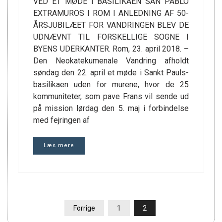
VED ET MØDE I BASILIKAEN SAN PABLO
EXTRAMUROS I ROM I ANLEDNING AF 50-
ÅRSJUBILÆET FOR VANDRINGEN BLEV DE
UDNÆVNT TIL FORSKELLIGE SOGNE I
BYENS UDERKANTER. Rom, 23. april 2018. –
Den Neokatekumenale Vandring afholdt
søndag den 22. april et møde i Sankt Pauls-
basilikaen uden for murene, hvor de 25
kommuniteter, som pave Frans vil sende ud
på mission lørdag den 5. maj i forbindelse
med fejringen af
Læs mere
INDLÆGSINDDELING
Forrige
1
2