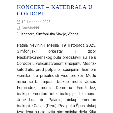
KONCERT – KATEDRALA U
CORDOBI
19. listopada 2025.
CncMadrid
Koncerti
,
Simfonijsko Slavlje
,
Vídeos
Patnja Nevinih i Mesija, 19. listopada 2025.
Simfonijski orkestar i zbor
Neokatekumenskog puta predstavili su se u
Córdobi, u veličanstvenom ambijentu Mešita-
katedrale, pred potpuno ispunjenim hramom
vjernika i u prisutnosti više prelata. Među
njima su bili mjesni biskup, mons. Jesús
Fernández, mons. Demetrio Fernández,
biskup emeritus iste biskupije, te mons.
José Luis del Palacio, biskup emeritus
biskupije Callao (Peru). Prvi put u Španjolskoj
izvedena su cjelovita simfonijska djela Kika