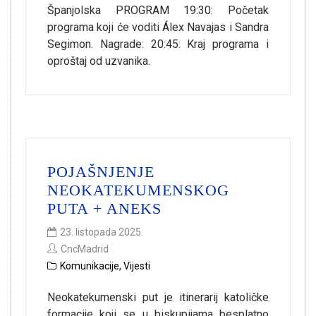
Španjolska PROGRAM 19:30: Početak
programa koji će voditi Álex Navajas i Sandra
Segimon. Nagrade: 20:45: Kraj programa i
oproštaj od uzvanika.
POJAŠNJENJE
NEOKATEKUMENSKOG
PUTA + ANEKS
23. listopada 2025.
CncMadrid
Komunikacije
,
Vijesti
Neokatekumenski put je itinerarij katoličke
formacije koji se u biskupijama besplatno