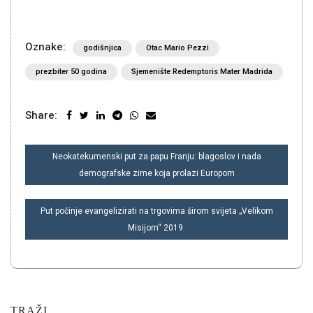
Oznake:
godišnjica
Otac Mario Pezzi
prezbiter 50 godina
Sjemenište Redemptoris Mater Madrida
Share:
NAVIGACIJA
Neokatekumenski put za papu Franju: blagoslov i nada
OBJAVA
demografske zime koja prolazi Europom
Put počinje evangelizirati na trgovima širom svijeta „Velikom
Misijom“ 2019.
TRAŽI