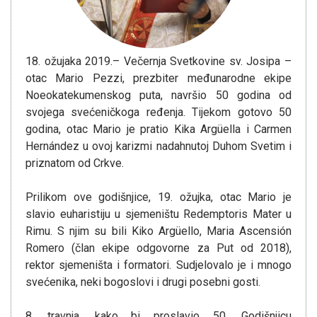
18. ožujaka 2019.– Večernja Svetkovine sv. Josipa –
otac Mario Pezzi, prezbiter međunarodne ekipe
Noeokatekumenskog puta, navršio 50 godina od
svojega svećeničkoga ređenja. Tijekom gotovo 50
godina, otac Mario je pratio Kika Argüella i Carmen
Hernández u ovoj karizmi nadahnutoj Duhom Svetim i
priznatom od Crkve.
Prilikom ove godišnjice, 19. ožujka, otac Mario je
slavio euharistiju u sjemeništu Redemptoris Mater u
Rimu. S njim su bili Kiko Argüello, Maria Ascensión
Romero (član ekipe odgovorne za Put od 2018),
rektor sjemeništa i formatori. Sudjelovalo je i mnogo
svećenika, neki bogoslovi i drugi posebni gosti.
8. travnja, kako bi proslavio 50. Godišnjicu