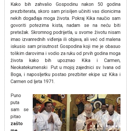
Kako bih zahvalio Gospodinu nakon 50 godina
prezbiterata, skoro sam prisiljen učiniti vas dionicima
nekih događaja moga života. Pokraj Kika naučio sam
govoriti potezima kista, nadam se na neću biti
pretežak. Skromnog podrijetla, u svome životu nisam
imao izvanrednih viđenja ili objava, ali već od malena
iskusio sam prisutnost Gospodina koji me je obasuo
tolikim darovima i vodio za ruku od prvih godina moga
života kako bih upoznao Kika i Carmen,
Neokatekumenski Put u mojoj zajednici sv. Ivana od
Boga, i naposljetku postao prezbiter ekipe uz Kika i
Carmen od ljeta 1971.
Puno
puta
sam se
pitao
zašto
me