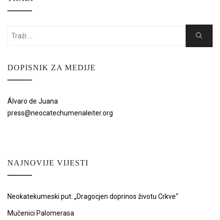
Search
Search
for:
DOPISNIK ZA MEDIJE
Álvaro de Juana
press@neocatechumenaleiter.org
NAJNOVIJE VIJESTI
Neokatekumeski put: „Dragocjen doprinos životu Crkve“
Mučenici Palomerasa