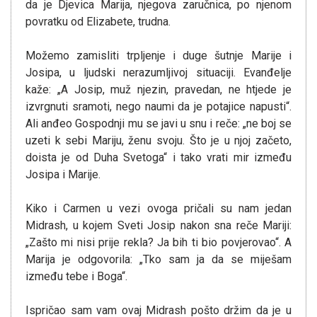
da je Djevica Marija, njegova zaručnica, po njenom
povratku od Elizabete, trudna.
Možemo zamisliti trpljenje i duge šutnje Marije i
Josipa, u ljudski nerazumljivoj situaciji. Evanđelje
kaže: „A Josip, muž njezin, pravedan, ne htjede je
izvrgnuti sramoti, nego naumi da je potajice napusti“.
Ali anđeo Gospodnji mu se javi u snu i reče: „ne boj se
uzeti k sebi Mariju, ženu svoju. Što je u njoj začeto,
doista je od Duha Svetoga“ i tako vrati mir između
Josipa i Marije.
Kiko i Carmen u vezi ovoga pričali su nam jedan
Midrash, u kojem Sveti Josip nakon sna reče Mariji:
„Zašto mi nisi prije rekla? Ja bih ti bio povjerovao“. A
Marija je odgovorila: „Tko sam ja da se miješam
između tebe i Boga“.
Ispričao sam vam ovaj Midrash pošto držim da je u