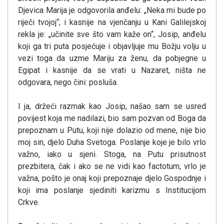
Djevica Marija je odgovorila anđelu: „Neka mi bude po
riječi tvojoj“; i kasnije na vjenčanju u Kani Galilejskoj
rekla je: „učinite sve što vam kaže on“, Josip, anđelu
koji ga tri puta posjećuje i objavljuje mu Božju volju u
vezi toga da uzme Mariju za ženu, da pobjegne u
Egipat i kasnije da se vrati u Nazaret, ništa ne
odgovara, nego čini: posluša.
I ja, držeći razmak kao Josip, našao sam se usred
povijest koja me nadilazi, bio sam pozvan od Boga da
prepoznam u Putu, koji nije dolazio od mene, nije bio
moj sin, djelo Duha Svetoga. Poslanje koje je bilo vrlo
važno, iako u sjeni. Stoga, na Putu prisutnost
prezbitera, čak i ako se ne vidi kao factotum, vrlo je
važna, pošto je onaj koji prepoznaje djelo Gospodnje i
koji ima poslanje sjediniti karizmu s Institucijom
Crkve.