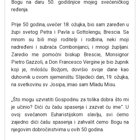
Bogu na daru 50. godišnjice mojeg svećeničkog
ređenja.
Prije 50 godina, uvečer 18. ožujka, bio sam zaređen u
župi svetog Petra i Pavla u Gottolengu, Brescia. Sa
mnom su bili moji roditelji i rodbina, neki moji
nadređeni i subraća Combonijanci, i mnogi župljani.
Zaredio me pomoćni biskup Brescie, Monsignor
Pietro Gazzoli, a Don Francesco Vergine je bio župnik
koji je, milošću Božjom, dovršio svoje dane kao
duhovnik u ovom sjemeništu. Slijedeći dan, 19. ožujka,
na svetkovinu sv. Josipa, imao sam Mladu Misu.
„Što mogu uzvratiti Gospodinu za tolika dobra što mi
je učinio? Dići ću čašu spasenja i zazvat ću ime”. U
ovoj svečanom Euharistijskom slavlju, svi ćemo
zajedno dići čašu spasenja i zahvalit ćemo Bogu na
njegovim dobročinstvima u ovih 50 godina.