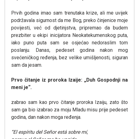
Prvih godina imao sam trenutaka krize, ali me uvijek
podržavala sigurnost da me Bog, preko činjenice moje
povijesti, već od djetinjstva, pripremao da budem
prezbiter u ekipi inicijatora Neokatekumenskog puta,
iako puno puta sam se osjećao nedoraslim tom
poslanju. Danas, pedeset godina nakon mog
svećeničkog ređenja, bez velike umišljenosti, siguran
sam da jesam.
Prvo čitanje iz proroka Izaije: „Duh Gospodnji na
meni je“.
zabrao sam kao prvo čitanje proroka Izaiju, zato što
sam ga bio izabrao za moju Mladu misu prije pedeset
godina, dan nakon moga ređenja.
“El espíritu del Señor está sobre mí,