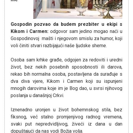
Gospodin pozvao da budem prezbiter u ekipi s
Kikom i Carmen:
odgovor sam jedino mogao naći u
Gospodinovoj mašti i njegovom smislu za humor, koji
voli činiti stvari razbijajući naše ljudske sheme.
Osoba sam krhke građe, odgojen za redoviti i uredni
život, bez nekih posebnih sposobnosti ili darova,
rekao bih normalna osoba, postavljena da surađuje s
dva diva vjere, Kikom i Carmen koji su ispunjeni
mnogih darovima koje im je Bog dao, u svrsi njihovog
poslanja u današnjoj Crkvi.
Iznenadno uronjen u život bohemnskog stila, bez
fiksnog, već stalno promjenjivog radnog vremena,
svaki put nepredvidljivog, živeći iz dana u dan
dopuštajući da nas vodi Božja volja.