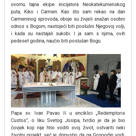
ovomu tajna ekipe inicijatora Neokatekumenskog
puta, Kiko i Carmen. Kao što sam rekao na dan
Carmeninog sprovoda, oboje su živjeli snažan osobni
odnos s Bogom, nastojeći biti poslušni Njegovoj volji,
i kada su nastajali sukobi. I ja sam s njima, ovih
pedeset godina, naučio biti poslušan Bogu.
Papa sv. Ivan Pavao II u enciklici „Redemptoris
Custos”, o liku Svetog Josipa, tvrdio je da je bio
čovjek koji nije htio voditi svoj život, ostvariti neki
životni projekt, već je dopustio da ga Gospodin vodi.