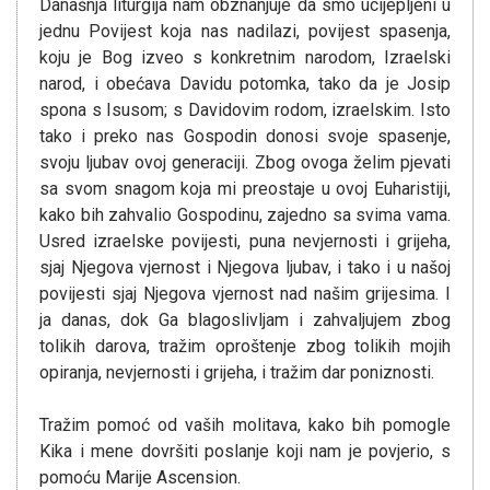
Današnja liturgija nam obznanjuje da smo ucijepljeni u
jednu Povijest koja nas nadilazi, povijest spasenja,
koju je Bog izveo s konkretnim narodom, Izraelski
narod, i obećava Davidu potomka, tako da je Josip
spona s Isusom; s Davidovim rodom, izraelskim. Isto
tako i preko nas Gospodin donosi svoje spasenje,
svoju ljubav ovoj generaciji. Zbog ovoga želim pjevati
sa svom snagom koja mi preostaje u ovoj Euharistiji,
kako bih zahvalio Gospodinu, zajedno sa svima vama.
Usred izraelske povijesti, puna nevjernosti i grijeha,
sjaj Njegova vjernost i Njegova ljubav, i tako i u našoj
povijesti sjaj Njegova vjernost nad našim grijesima. I
ja danas, dok Ga blagoslivljam i zahvaljujem zbog
tolikih darova, tražim oproštenje zbog tolikih mojih
opiranja, nevjernosti i grijeha, i tražim dar poniznosti.
Tražim pomoć od vaših molitava, kako bih pomogle
Kika i mene dovršiti poslanje koji nam je povjerio, s
pomoću Marije Ascension.