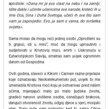
apostole:
«Dana mi je sva vlast na nebu i na zemlji.
Idite dakle i učinite učenicima sve narode, krsteći ih u
Ime Oca, Sina i Duha Svetoga, učeći ih sve što sam
vam ja zapovjedio. Evo, ja sam s vama, do svršetka
svijeta».
Sama misao da mogu reći jednoj osobi „Oprošteni su
ti grijesi, idi u miru“, moć da mogu uprisutniti i
sudjelovati u Kristovoj muci, smrti i Uskrsnuću u
Euharistijskom Slavlju, smatrao sam uvijek ogromnim
darom od Gospodina.
Ovih godina, slaveći s Kikom i Carmen razne prijelaze
koje označavaju Neokatekumenski put, uvijek bi me
iznenadila Kristova moć koju je ostvarivao pred našim
očima, mijenjajući malo po malo ljudske živote,
gradeći nanovo uništene osobe, osnažujući brakove,
darujući otvorenost životu, odgoj djece u vjeri, misijski
elan. Puno puta sam pomislio: kad bi samo Crkva