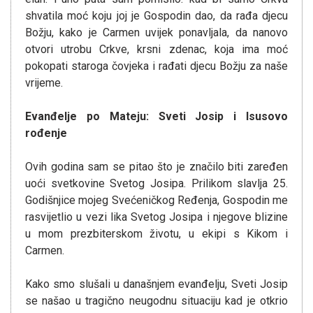
shvatila moć koju joj je Gospodin dao, da rađa djecu
Božju, kako je Carmen uvijek ponavljala, da nanovo
otvori utrobu Crkve, krsni zdenac, koja ima moć
pokopati staroga čovjeka i rađati djecu Božju za naše
vrijeme.
Evanđelje po Mateju: Sveti Josip i Isusovo
rođenje
Ovih godina sam se pitao što je značilo biti zaređen
uoći svetkovine Svetog Josipa. Prilikom slavlja 25.
Godišnjice mojeg Svećeničkog Ređenja, Gospodin me
rasvijetlio u vezi lika Svetog Josipa i njegove blizine
u mom prezbiterskom životu, u ekipi s Kikom i
Carmen.
Kako smo slušali u današnjem evanđelju, Sveti Josip
se našao u tragično neugodnu situaciju kad je otkrio