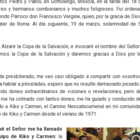
tos Pedro y Pablo, en Gottolengo, Brescia, en la tarde del 18 
ores y hermanos combonianos y muchos feligreses. Fui ordena
endo Párroco don Francesco Vergine, quien, por la gracia de Dio
ater de Roma. Al día siguiente, 19 de marzo, solemnidad de 
Alzaré la Copa de la Salvación, e invocaré el nombre del Señor”
remos la Copa de la Salvación y daremos gracias a Dios por 
de presbiterado, me veo casi obligado a compartir con vosotro
 a hablar a pinceladas, espero que no resulte demasiado pesado.
nido dones extraordinarios de visiones o revelaciones, pero 
e me ha colmado con tantos dones, me ha guiado y conducido d
ido a Kiko y Carmen, el Camino Neocatecumenal en mi comunid
po de Kiko y Carmen desde el verano de 1971.
ué el Señor me ha llamado
quipo de Kiko y Carmen:
la