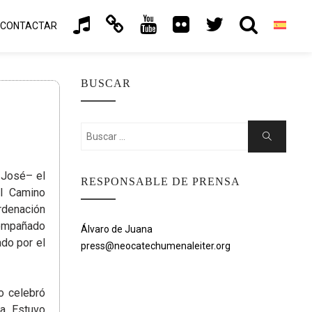
CONTACTAR
BUSCAR
Buscar:
Buscar
 José– el
RESPONSABLE DE PRENSA
el Camino
enación
acompañado
Álvaro de Juana
do por el
press@neocatechumenaleiter.org
o celebró
a. Estuvo