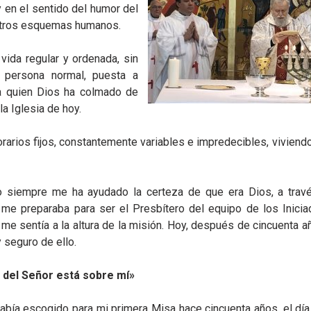
y en el sentido del humor del
estros esquemas humanos.
vida regular y ordenada, sin
a persona normal, puesta a
 a quien Dios ha colmado de
a Iglesia de hoy.
rarios fijos, constantemente variables e impredecibles, viviendo
 siempre me ha ayudado la certeza de que era Dios, a trav
 me preparaba para ser el Presbítero del equipo de los Inicia
 sentía a la altura de la misión. Hoy, después de cincuenta a
 seguro de ello.
tu del Señor está sobre mí»
a había escogido para mi primera Misa hace cincuenta años, el d