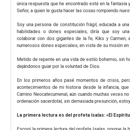
única respuesta que he encontrado está en la fantasía 
Señor, a quien le gusta hacer las cosas rompiendo nu
Soy una persona de constitución frágil, educada a una 
habilidades o dones especiales, diría que soy un
colaborar con dos gigantes de la fe, Kiko y Carmen,
numerosos dones especiales, en vista de su misión en l
Metido de repente en una vida de estilo bohemio, sin ho
dejándonos guiar por la voluntad de Dios.
En los primeros años pasé momentos de crisis, pero
acontecimientos de mi historia desde la infancia, que
Camino Neocatecumenal, aún cuando muchas veces no me
ordenación sacerdotal, sin demasiada presunción, estoy
La primera lectura es del profeta Isaías: «El Espíri
Escogí la primera lectura del profeta Isaías, porque l