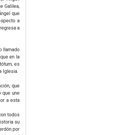
e Galilea,
 Ángel que
respecto a
 regresa a
o llamado
nque en la
tótum, es
 Iglesia.
ción, que
o que une
or a esta
 con todos
istoria su
perdón por