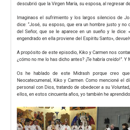
descubrió que la Virgen María, su esposa, al regresar de
Imaginaos el sufrimiento y los largos silencios de J
dice: “José, su esposo, que era un hombre justo y no 
del Señor, que se le aparece en un sueño y le dice: 
engendrado en ella proviene del Espíritu Santo», devuel
A propósito de este episodio, Kiko y Carmen nos contar
¿cómo no me lo has dicho antes? ¡Te habría creído!”. Y Ma
Os he hablado de este Midrash porque creo que a
Neocatecumenal, Kiko y Carmen. Como mencioné el día 
personal con Dios, tratando de obedecer a su Voluntad,
ellos, en estos cincuenta años, yo también he aprendido