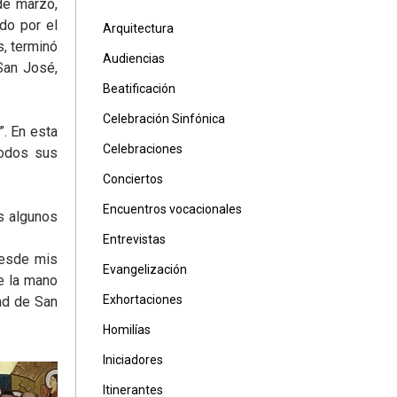
de marzo,
do por el
Arquitectura
s, terminó
Audiencias
San José,
Beatificación
Celebración Sinfónica
. En esta
Celebraciones
todos sus
Conciertos
Encuentros vocacionales
s algunos
Entrevistas
desde mis
Evangelización
e la mano
Exhortaciones
ad de San
Homilías
Iniciadores
Itinerantes