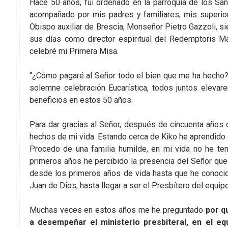
Hace 50 años, fui ordenado en la parroquia de los San
acompañado por mis padres y familiares, mis superi
Obispo auxiliar de Brescia, Monseñor Pietro Gazzoli, si
sus días como director espiritual del Redemptoris M
celebré mi Primera Misa.
“¿Cómo pagaré al Señor todo el bien que me ha hecho? 
solemne celebración Eucarística, todos juntos eleva
beneficios en estos 50 años.
Para dar gracias al Señor, después de cincuenta años 
hechos de mi vida. Estando cerca de Kiko he aprendido
Procedo de una familia humilde, en mi vida no he te
primeros años he percibido la presencia del Señor qu
desde los primeros años de vida hasta que he conoc
Juan de Dios, hasta llegar a ser el Presbítero del equi
Muchas veces en estos años me he preguntado
por q
a desempeñar el ministerio presbiteral, en el e