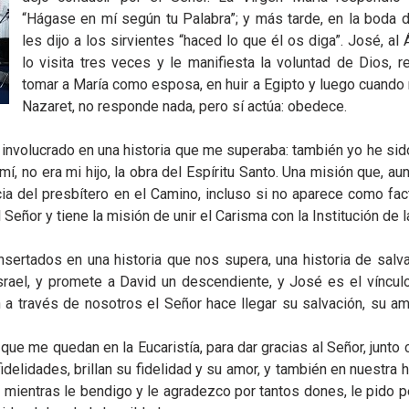
“Hágase en mí según tu Palabra”; y más tarde, en la boda d
les dijo a los sirvientes “haced lo que él os diga”. José, al
lo visita tres veces y le manifiesta la voluntad de Dios, 
tomar a María como esposa, en huir a Egipto y luego cuando
Nazaret, no responde nada, pero sí actúa: obedece.
 involucrado en una historia que me superaba: también yo he sid
, no era mi hijo, la obra del Espíritu Santo. Una misión que, au
cia del presbítero en el Camino, incluso si no aparece como fac
eñor y tiene la misión de unir el Carisma con la Institución de la
sertados en una historia que nos supera, una historia de salva
srael, y promete a David un descendiente, y José es el víncul
n a través de nosotros el Señor hace llegar su salvación, su am
ue me quedan en la Eucaristía, para dar gracias al Señor, junto
fidelidades, brillan su fidelidad y su amor, y también en nuestra h
y mientras le bendigo y le agradezco por tantos dones, le pido 