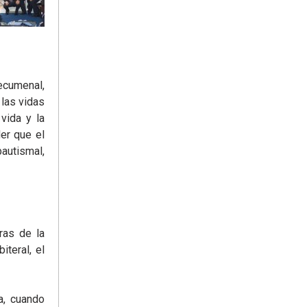
ecumenal,
las vidas
vida y la
der que el
bautismal,
ras de la
teral, el
a, cuando