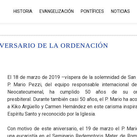
HISTORIA
EVANGELIZACIÓN
PONTÍFICES
NOTICIAS
NIVERSARIO DE LA ORDENACIÓN
El 18 de marzo de 2019 –víspera de la solemnidad de San
P. Mario Pezzi, del equipo responsable internacional d
Neocatecumenal, ha cumplido 50 años de su ord
presbiteral. Durante también casi 50 años, el P. Mario ha 
a Kiko Argüello y Carmen Hernández en este carisma inspira
Espíritu Santo y reconocido por la Iglesia.
Con motivo de este aniversario, el 19 de marzo el P. Mari
una eucaristía en el Seminario Redemptoris Mater de Rom