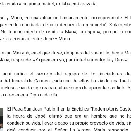
 la visita a su prima Isabel, estaba embarazada.
osé y María, en una situación humanamente incomprensible. El 
queriendo repudiarla, decidió despedirla en secreto”. Solamente
«No tengas miedo de recibir a María, tu esposa, porque lo qu
ve la serenidad entre José y María.
on un Midrash, en el que José, después del sueño, le dice a Mar
ría, responde: «Y quién era yo, para interferir entre tú y Dios».
quí radica el secreto del equipo de los iniciadores de
del funeral de Carmen, cada uno de ellos ha vivido una fuerte
 incluso cuando se creaban situaciones de aparente conflicto. Y
 a obedecer a Dios cada día.
El Papa San Juan Pablo II en la Encíclica “Redemptoris Cust
la figura de José, afirmó que era un hombre que no h
conducir su vida, llevar a cabo su propio proyecto de vida, s
dejó conducir por el Señor. La Virgen María respondió 