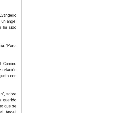
Evangelio
 un ángel
e ha sido
ía: “Pero,
l Camino
 relación
 junto con
os”, sobre
a querido
ino que se
al Ángel: