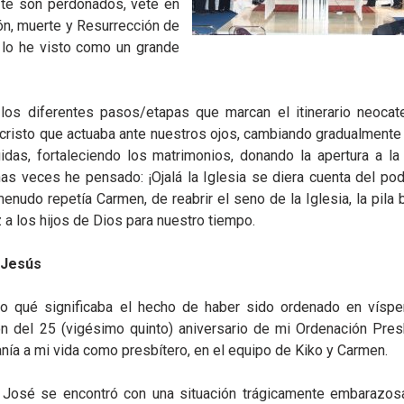
 te son perdonados, vete en
ión, muerte y Resurrección de
e lo he visto como un grande
los diferentes pasos/etapas que marcan el itinerario neocat
risto que actuaba ante nuestros ojos, cambiando gradualmente 
das, fortaleciendo los matrimonios, donando la apertura a la 
has veces he pensado: ¡Ojalá la Iglesia se diera cuenta del po
nudo repetía Carmen, de reabrir el seno de la Iglesia, la pila 
z a los hijos de Dios para nuestro tiempo.
 Jesús
o qué significaba el hecho de haber sido ordenado en víspe
 del 25 (vigésimo quinto) aniversario de mi Ordenación Presbi
nía a mi vida como presbítero, en el equipo de Kiko y Carmen.
José se encontró con una situación trágicamente embarazos