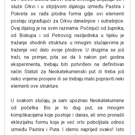
služe Crkvi i u strpljivom dijalogu između Pastira i
Pokreta se rađa plodna forma gdje ovi elementi
postaju izgrađujući za Crkvu današnjice i sutrašnjice.
Ovaj dijalog je na svim razinama. Počinjući od župnika,
od Biskupa i od Petrovog nasljednika u tijeku je
tražanje shodnih struktura: u mnogim slučajevima je
traženje već dalo svoje plodove. U drugima se još
traži, na primjer, pita se da li nakon pet godina
eksperimenta, trebaju biti potvrđeni na definitivan
način Statuti za Neokatekumenski put ili treba još
neko vrijeme provjere ili se trebaju malo popraviti neki
elementi ove strukture.
U svakom slučaju, ja sam upoznao Neokatekumene
od početka. Bio je to dug put, sa mnogim
komplikacijama koje postoje i danas, ali smo pronašli
eklezijalnu formu koja je već vrlo poboljšala odnos
između Pastira i Puta. I idemo naprijed ovako! Isto