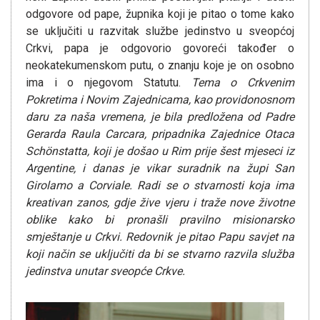
odgovore od pape, župnika koji je pitao o tome kako
se uključiti u razvitak službe jedinstvo u sveopćoj
Crkvi, papa je odgovorio govoreći također o
neokatekumenskom putu, o znanju koje je on osobno
ima i o njegovom Statutu.
Tema o Crkvenim
Pokretima i Novim Zajednicama, kao providonosnom
daru za naša vremena, je bila predložena od Padre
Gerarda Raula Carcara, pripadnika Zajednice Otaca
Schönstatta, koji je došao u Rim prije šest mjeseci iz
Argentine, i danas je vikar suradnik na župi San
Girolamo a Corviale. Radi se o stvarnosti koja ima
kreativan zanos, gdje žive vjeru i traže nove životne
oblike kako bi pronašli pravilno misionarsko
smještanje u Crkvi. Redovnik je pitao Papu savjet na
koji način se uključiti da bi se stvarno razvila služba
jedinstva unutar sveopće Crkve.