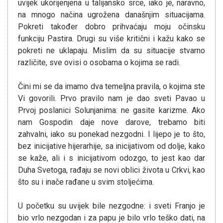
uvijek ukorijenjena u talijansko srce, iako je, naravno,
na mnogo načina ugrožena današnjim situacijama.
Pokreti također dobro prihvaćaju moju očinsku
funkciju Pastira. Drugi su više kritični i kažu kako se
pokreti ne uklapaju. Mislim da su situacije stvarno
različite, sve ovisi o osobama o kojima se radi.
Čini mi se da imamo dva temeljna pravila, o kojima ste
Vi govorili. Prvo pravilo nam je dao sveti Pavao u
Prvoj poslanici Solunjanima: ne gasite karizme. Ako
nam Gospodin daje nove darove, trebamo biti
zahvalni, iako su ponekad nezgodni. I lijepo je to što,
bez inicijative hijerarhije, sa inicijativom od dolje, kako
se kaže, ali i s inicijativom odozgo, to jest kao dar
Duha Svetoga, rađaju se novi oblici života u Crkvi, kao
što su i inače rađane u svim stoljećima.
U početku su uvijek bile nezgodne: i sveti Franjo je
bio vrlo nezgodan i za papu je bilo vrlo teško dati, na