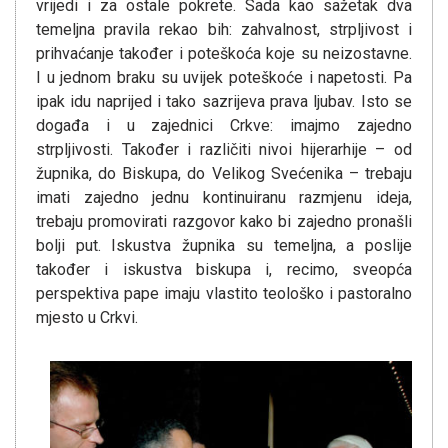
vrijedi i za ostale pokrete. Sada kao sažetak dva
temeljna pravila rekao bih: zahvalnost, strpljivost i
prihvaćanje također i poteškoća koje su neizostavne.
I u jednom braku su uvijek poteškoće i napetosti. Pa
ipak idu naprijed i tako sazrijeva prava ljubav. Isto se
događa i u zajednici Crkve: imajmo zajedno
strpljivosti. Također i različiti nivoi hijerarhije – od
župnika, do Biskupa, do Velikog Svećenika – trebaju
imati zajedno jednu kontinuiranu razmjenu ideja,
trebaju promovirati razgovor kako bi zajedno pronašli
bolji put. Iskustva župnika su temeljna, a poslije
također i iskustva biskupa i, recimo, sveopća
perspektiva pape imaju vlastito teološko i pastoralno
mjesto u Crkvi.