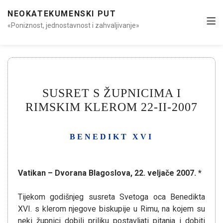
NEOKATEKUMENSKI PUT
«Poniznost, jednostavnost i zahvaljivanje»
SUSRET S ŽUPNICIMA I
RIMSKIM KLEROM 22-II-2007
BENEDIKT XVI
Vatikan – Dvorana Blagoslova, 22. veljače 2007. *
Tijekom godišnjeg susreta Svetoga oca Benedikta
XVI. s klerom njegove biskupije u Rimu, na kojem su
neki župnici dobili priliku postavljati pitanja i dobiti