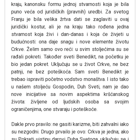
kraju, kanonsku formu jednoj stvarnosti koja je bila
puno veća od juridičkih (pravnih) uredbi. Za svetog
Franju je bila velika žrtva dati se zaglaviti u ovaj
juridički kostur, ali je na kraju tako rođena jedna
stvarnost koja živi i dan-danas i koja će živjeti u
budućnosti: ona daje snagu i nove elemente životu
Crkve. Želim samo ovo reći: u svim stoljećima su se
rađali pokreti. Također sveti Benedikt, na početku je
bio jedan pokret. Uključuju se u život Crkve, ne bez
patnji, ne bez poteškoća. Sam sveti Benedikt je
trebao ispraviti početno vodstvo monaštva. I isto tako
u našem stoljeću Gospodin, Duh Sveti, nam je dao
nove inicijative sa novim aspektima kršćanskog
života: življene od ljudskih osoba sa svojim
ograničenjima, one stvaraju i poteškoće.
Dakle prvo pravilo: ne gasiti karizme, biti zahvalni iako
su nezgodni. Drugo prvailo je ovo: Crkva je jedna; ako
su Pokreti uistinu darovi Duha Svetoga, uključuju se i