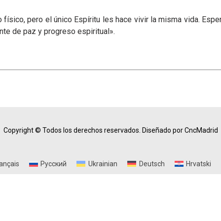
físico, pero el único Espíritu les hace vivir la misma vida. Esp
nte de paz y progreso espiritual».
Copyright © Todos los derechos reservados.
Diseñado por CncMadrid
ançais
Русский
Ukrainian
Deutsch
Hrvatski