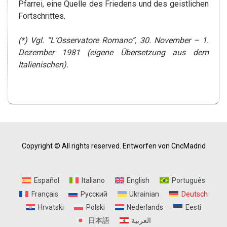
Pfarrei, eine Quelle des Friedens und des geistlichen
Fortschrittes.
(*) Vgl. “L’Osservatore Romano”, 30. November – 1.
Dezember 1981 (eigene Übersetzung aus dem
Italienischen).
Copyright © All rights reserved.
Entworfen von CncMadrid
Español
Italiano
English
Português
Français
Русский
Ukrainian
Deutsch
Hrvatski
Polski
Nederlands
Eesti
日本語
العربية