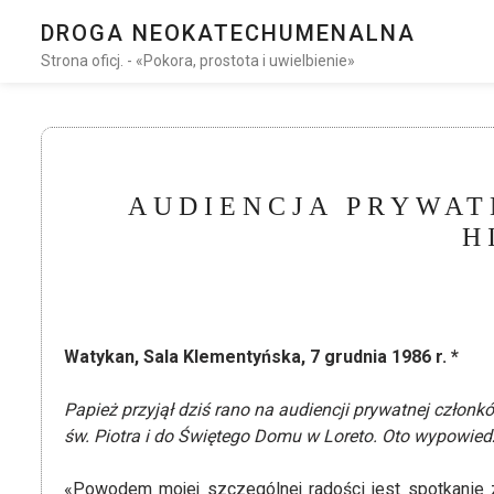
DROGA NEOKATECHUMENALNA
Strona oficj. - «Pokora, prostota i uwielbienie»
AUDIENCJA PRYWA
H
Watykan, Sala Klementyńska, 7 grudnia 1986 r. *
Papież przyjął dziś rano na audiencji prywatnej człon
św. Piotra i do Świętego Domu w Loreto.
Oto wypowiedź
«Powodem mojej szczególnej radości jest spotkanie z