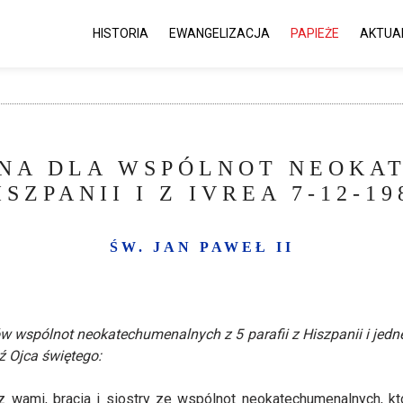
HISTORIA
EWANGELIZACJA
PAPIEŻE
AKTUA
TNA DLA WSPÓLNOT NEOKA
ISZPANII I Z IVREA 7-12-19
ŚW. JAN PAWEŁ II
ków wspólnot neokatechumenalnych z 5 parafii z Hiszpanii i jedn
 Ojca świętego:
 wami, bracia i siostry ze wspólnot neokatechumenalnych, kt