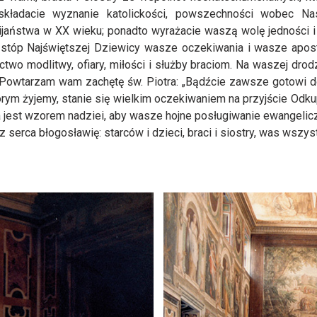
kładacie wyznanie katolickości, powszechności wobec Na
jaństwa w XX wieku; ponadto wyrażacie waszą wolę jedności i
 stóp Najświętszej Dziewicy wasze oczekiwania i wasze aposto
o modlitwy, ofiary, miłości i służby braciom. Na waszej dro
. Powtarzam wam zachętę św. Piotra: „Bądźcie zawsze gotowi 
rym żyjemy, stanie się wielkim oczekiwaniem na przyjście Odkupi
est wzorem nadziei, aby wasze hojne posługiwanie ewangeliczn
serca błogosławię: starców i dzieci, braci i siostry, was wszyst