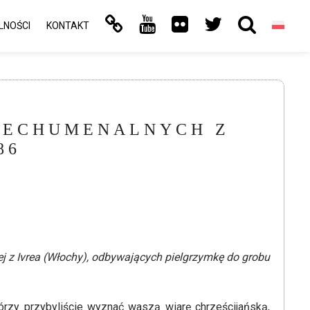
LNOŚCI
KONTAKT
TECHUMENALNYCH Z
86
ej z Ivrea (Włochy), odbywających pielgrzymkę do grobu
órzy przybyliście wyznać waszą wiarę chrześcijańską,