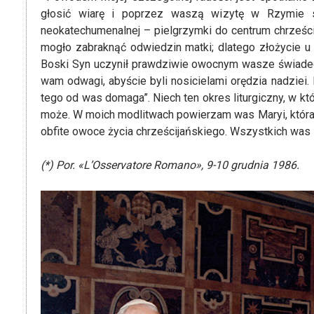
głosić wiarę i poprzez waszą wizytę w Rzymie s
neokatechumenalnej – pielgrzymki do centrum chrześci
mogło zabraknąć odwiedzin matki; dlatego złożycie u
Boski Syn uczynił prawdziwie owocnym wasze świadectw
wam odwagi, abyście byli nosicielami orędzia nadziei
tego od was domaga”. Niech ten okres liturgiczny, w któ
może. W moich modlitwach powierzam was Maryi, która j
obfite owoce życia chrześcijańskiego. Wszystkich was z 
(*) Por. «L’Osservatore Romano», 9-10 grudnia 1986.