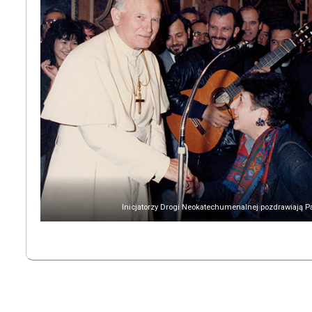
Inicjatorzy Drogi Neokatechumenalnej pozdrawiają Pa