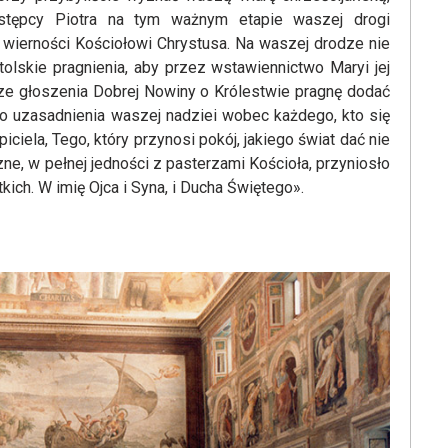
stępcy Piotra na tym ważnym etapie waszej drogi
 wierności Kościołowi Chrystusa. Na waszej drodze nie
lskie pragnienia, aby przez wstawiennictwo Maryi jej
dze głoszenia Dobrej Nowiny o Królestwie pragnę dodać
do uzasadnienia waszej nadziei wobec każdego, kto się
ciela, Tego, który przynosi pokój, jakiego świat dać nie
e, w pełnej jedności z pasterzami Kościoła, przyniosło
kich. W imię Ojca i Syna, i Ducha Świętego».