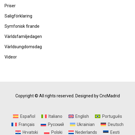
Priser
Saligförklaring
Symfonisk firande
Världsfamiljedagen
Världsungdomsdag
Videor
Copyright © All rights reserved.
Designed by CncMadrid
Español
Italiano
English
Português
Français
Русский
Ukrainian
Deutsch
Hrvatski
Polski
Nederlands
Eesti