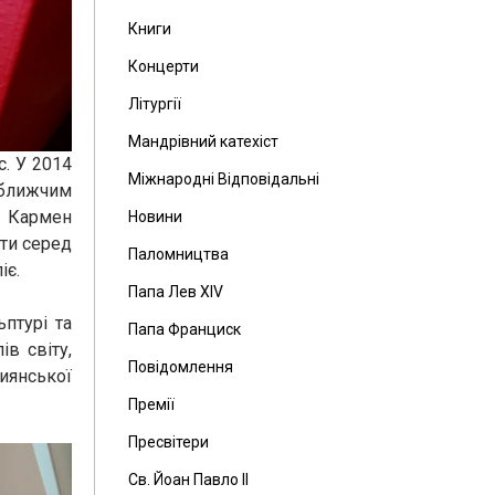
Книги
Концерти
Літургії
Мандрівний катехіст
. У 2014
Міжнародні Відповідальні
йближчим
з Кармен
Новини
ити серед
Паломництва
іє.
Папа Лев ХІV
птурі та
Папа Франциск
в світу,
Повідомлення
иянської
Премії
Пресвітери
Св. Йоан Павло ІІ