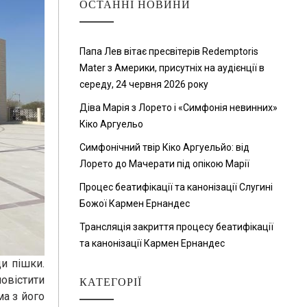
ОСТАННІ НОВИНИ
Папа Лев вітає пресвітерів Redemptoris
Mater з Америки, присутніх на аудієнції в
середу, 24 червня 2026 року
Діва Марія з Лорето і «Симфонія невинних»
Кіко Аргуельо
Симфонічний твір Кіко Аргуельйо: від
Лорето до Мачерати під опікою Марії
Процес беатифікації та канонізації Слугині
Божої Кармен Ернандес
Трансляція закриття процесу беатифікації
та канонізації Кармен Ернандес
и пішки.
овістити
КАТЕГОРІЇ
ма з його