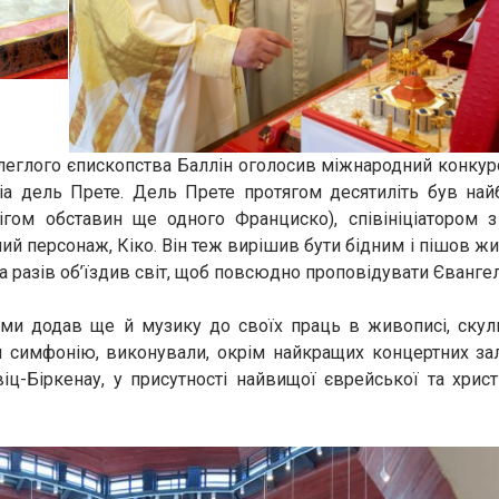
илеглого єпископства Баллін оголосив міжнародний конкурс
ттіа дель Прете. Дель Прете протягом десятиліть був на
бігом обставин ще одного Франциско), співініціатором 
й персонаж, Кіко. Він теж вирішив бути бідним і пішов ж
ка разів об’їздив світ, щоб повсюдно проповідувати Євангел
ми додав ще й музику до своїх праць в живописі, скуль
м симфонію, виконували, окрім найкращих концертних залі
-Біркенау, у присутності найвищої єврейської та христ