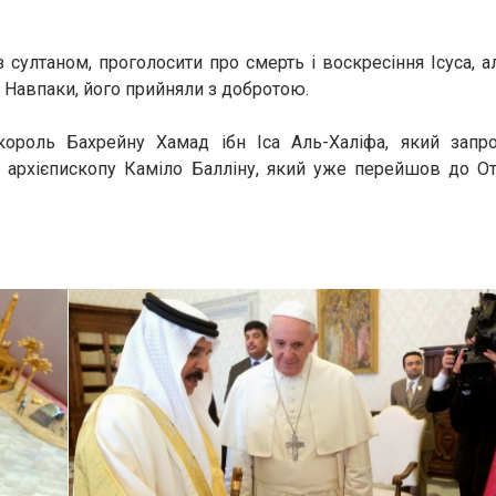
 султаном, проголосити про смерть і воскресіння Ісуса, 
 Навпаки, його прийняли з добротою.
 король Бахрейну Хамад ібн Іса Аль-Халіфа, який запр
у архієпископу Каміло Балліну, який уже перейшов до От