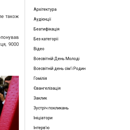
Архітектура
але також
Аудієнції
Беатифікація
опонував
Без категорії
ця, 9000
Відео
Всесвітній День Молоді
Всесвітній день сім'ї Родин
Гомілія
Євангелізація
Заклик
Зустріч покликань
Ініціатори
Інтерв'ю