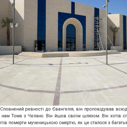
Сповнений ревності до Євангелія, він проповідував всюд
є нам Тома з Челано. Він йшов своїм шляхом. Він хотів сп
отів померти мученицькою смертю, як це сталося з багать