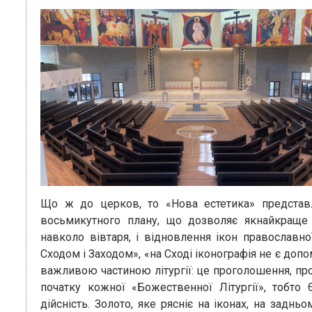
Що ж до церков, то «Нова естетика» представл
восьмикутного плану, що дозволяє якнайкраще о
навколо вівтаря, і відновлення ікон православно
Сходом і Заходом», «на Сході іконографія не є до
важливою частиною літургії: це проголошення, прог
початку кожної «Божественної Літургії», тобто 
дійсність. Золото, яке рясніє на іконах, на заднь