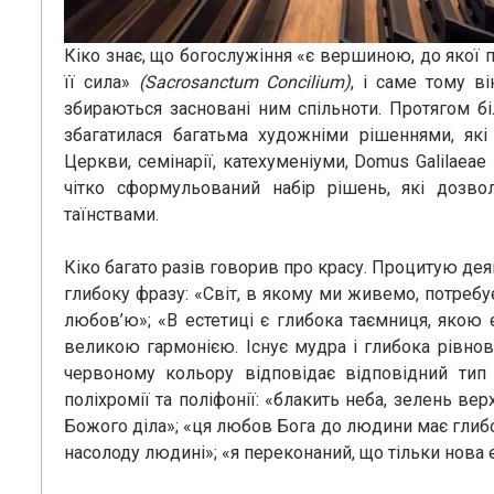
Кіко знає, що богослужіння «є вершиною, до якої п
її сила»
(Sacrosanctum Concilium)
, і саме тому в
збираються засновані ним спільноти. Протягом бі
збагатилася багатьма художніми рішеннями, які
Церкви, семінарії, катехуменіуми, Domus Galilae
чітко сформульований набір рішень, які дозв
таїнствами.
Кіко багато разів говорив про красу. Процитую деяк
глибоку фразу: «Світ, в якому ми живемо, потребує
любов’ю»; «В естетиці є глибока таємниця, якою
великою гармонією. Існує мудра і глибока рівнов
червоному кольору відповідає відповідний тип
поліхромії та поліфонії: «блакить неба, зелень вер
Божого діла»; «ця любов Бога до людини має глибок
насолоду людині»; «я переконаний, що тільки нова 