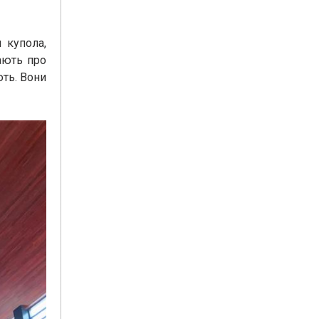
 купола,
ають про
ють. Вони