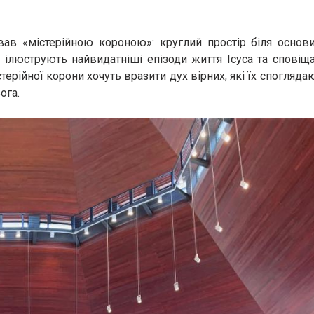
вав «містерійною короною»: круглий простір біля основи
 ілюструють найвидатніші епізоди життя Ісуса та сповіщ
ерійної корони хочуть вразити дух вірних, які їх спогляда
ога.