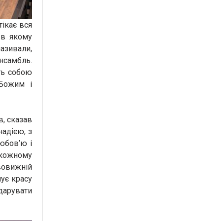
тікає вся
 в якому
азивали,
нсамбль.
ть собою
 Божим і
в, сказав
надією, з
юбов’ю і
 кожному
вовижній
шує красу
 дарувати