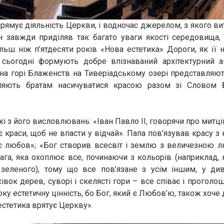
рямує діяльність Церкви, і водночас джерелом, з якого ви
ін завжди приділяв так багато уваги якості середовища,
льш ніж п’ятдесяти років «Нова естетика» Дороги, як її н
 сьогодні формують добре впізнаваний архітектурний а
ae на горі Блаженств на Тиверіадському озері представляю
оляють братам насичуватися красою разом зі Словом
і з його висловлювань: «Іван Павло ІІ, говорячи про митці
 краси, щоб не впасти у відчай». Папа пов’язував красу з 
 є любов»; «Бог створив всесвіт і землю з величезною л
ага, яка охоплює все, починаючи з кольорів (наприклад,
 зеленого), тому що все пов’язане з усім іншим, у ди
хівок дерев, суворі і скелясті гори – все співає і проголо
у естетичну цінність, бо Бог, який є Любов’ю, також хоче
естетика врятує Церкву».