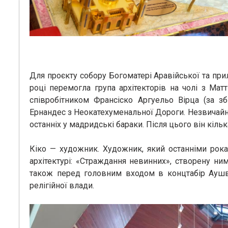
Для проєкту собору Богоматері Аравійської та пр
році перемогла група архітекторів на чолі з Ма
співробітником Франсіско Аргуельо Вірца (за з
Ернандес з Неокатехуменальної Дороги. Незвичайни
останніх у мадридські бараки. Після цього він кіль
Кіко — художник. Художник, який останніми рока
архітектурі: «Страждання невинних», створену ни
також перед головним входом в концтабір Аушвіц
релігійної влади.