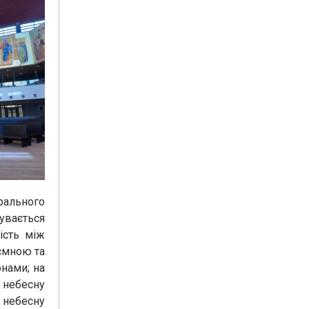
рального
увається
ість між
’ємною та
онами; на
 небесну
о небесну