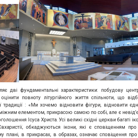
яє дві фундаментальні характеристики: побудову цент
цінити повноту літургійного життя спільноти, що відб
ї традиції : «Ми хочемо відновити фігури, відновити єдн
поміжним елементом, прикрасою самою по собі, але є невід
олошення Ісуса Христа. Усі великі східні церкви багаті ік
Євхаристії, обкаджуються ікони, які є сповіщенням про
ому плані, в прикрасах, в образах, означає сповіщення пр