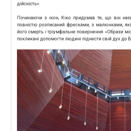
дійсність».
Починаючи з ікон, Кіко придумав те, що він наз
повністю розписаний фресками, з малюнками, які
його смерть і тріумфальне повернення: «Образи міст
покликані допомогти людині піднести свій дух до Б