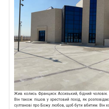
Жив колись Франциск Ассизький, бідний чоловік. 
Він також пішов у хрестовий похід, як розповіда
султанові про Божу любов, щоб бути вбитим. Він х