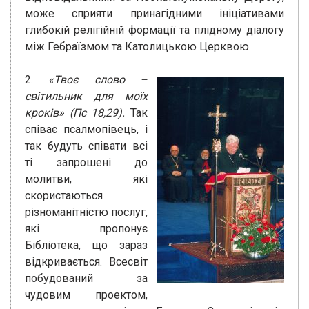
може сприяти принагідними ініціативами
глибокій релігійній формації та плідному діалогу
між Гебраїзмом та Католицькою Церквою.
2.
«Твоє слово –
світильник для моїх
кроків» (Пс 18,29).
Так
співає псалмопівець, і
так будуть співати всі
ті запрошені до
молитви, які
скористаються
різноманітністю послуг,
які пропонує
Бібліотека, що зараз
відкривається. Всесвіт
побудований за
чудовим проектом,