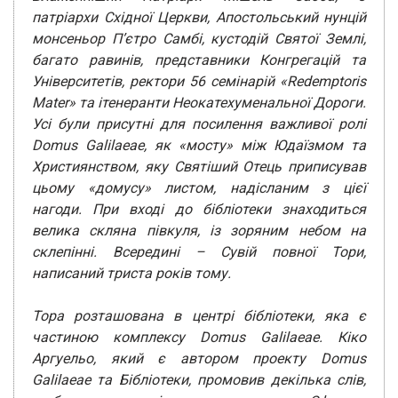
патріархи Східної Церкви, Апостольський нунцій
монсеньор П’єтро Самбі, кустодій Святої Землі,
багато равинів, представники Конгрегацій та
Університетів, ректори 56 семінарій «Redemptoris
Mater» та ітенеранти Неокатехуменальної Дороги.
Усі були присутні для посилення важливої ролі
Domus Galilaeae, як «мосту» між Юдаїзмом та
Християнством, яку Святіший Отець приписував
цьому «домусу» листом, надісланим з цієї
нагоди.
При вході до бібліотеки знаходиться
велика скляна півкуля, із зоряним небом на
склепінні. Всередині – Сувій повної Тори,
написаний триста років тому.
Тора розташована в центрі бібліотеки, яка є
частиною комплексу Domus Galilaeae. Кіко
Аргуельо, який є автором проекту Domus
Galilaeae та Бібліотеки, промовив декілька слів,