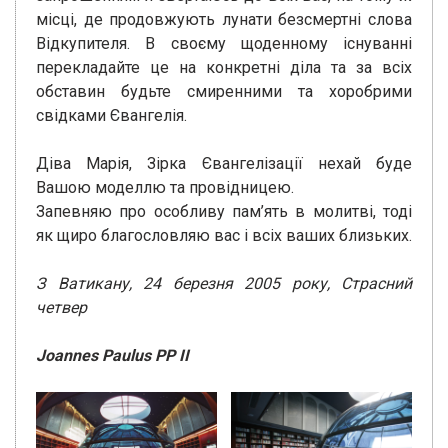
місці, де продовжують лунати безсмертні слова
Відкупителя. В своєму щоденному існуванні
перекладайте це на конкретні діла та за всіх
обставин будьте смиренними та хоробрими
свідками Євангелія.
Діва Марія, Зірка Євангелізації нехай буде
Вашою моделлю та провідницею.
Запевняю про особливу пам’ять в молитві, тоді
як щиро благословляю вас і всіх ваших близьких.
З Ватикану, 24 березня 2005 року, Страсний
четвер
Joannes Paulus PP II