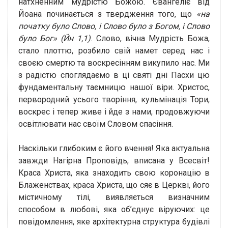
натхненним мудрістю Божою. Євангеліє від
Йоана починається з твердження того, що
«на
початку було Слово, і Слово було з Богом, і Слово
було Бог»
(Йн 1,1)
. Слово, вічна Мудрість Божа,
стало плоттю, розбило свій намет серед нас і
своєю смертю та воскресінням викупило нас. Ми
з радістю споглядаємо в ці святі дні Пасхи цю
фундаментальну таємницю нашої віри. Христос,
первородний усього творіння, кульмінація Тори,
воскрес і тепер живе і йде з нами, продовжуючи
освітлювати нас своїм Словом спасіння.
Наскільки глибоким є його вчення! Яка актуальна
завжди Нагірна Проповідь, вписана у Всесвіт!
Краса Христа, яка знаходить свою коронацію в
Блаженствах, краса Христа, що сяє в Церкві, його
містичному тілі, виявляється визначним
способом в любові, яка об’єднує віруючих: це
повідомлення, яке архітектурна структура будівлі