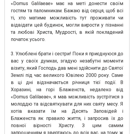
«Domus Galilaeae» має на меті донести своїм
гостям та паломникам. Бажаю від серця, щоб всі
ті, хто матиме можливість тут проживати чи
відвідати цей будинок, могли вирости у пізнанні
та любові Христа, Мудрості, в якій покладений
початок усього.
3. Улюблені брати і сестри! Поки я приєднуюся до
вас у своїх думках, згадую незабутні моменти
візиту, який Господь дав мені здійснити до Святої
Землі під час великого Ювілею 2000 року. Саме
в ці дні відзначається річниця тієї події. В
Хоразині, на горі Блаженств, недалеко від
«Domus Galilaeae», я мав можливість зустрітися з
молоддю та відсвяткувати для них святу месу. Я
хотів вказати їм на Десять Заповідей і
Блаженств як правило життя, і запросив їх до
повної вірності Христу. З цим самим
запрошенням я звертаюсь до всіх вас, на тому ж