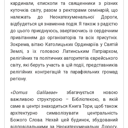
кардинали, єпископи та священники з різних
куточків світу, разом з ректорами семінарій, що
належать до Неокатехуменальної Дороги,
відбудеться ця знаменна подія. Я також з радістю
до цього приєднуюсь, звертаючись із сердечним
привітанням до організаторів та всіх присутніх.
Зокрема, вітаю Католицьких Ординаріїв у Святій
Землі, з їх головою Латинським Патріархом,
релігійних та політичних авторитетів єврейського
світу, які беруть участь в цій події, представників
релігійних конгрегацій та парафіяльних громад
регіону.
«Domus Galilaeae»
збагачується новою
важливою структурою – Бібліотекою, в якій
саме в центрі знаходиться Книга Тори, щоб також
архітектурно символізувати центральність
Божого Слова. Нехай цей будинок, збудований
відповідальними за Неокатехуменальну Дорогу,