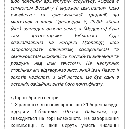
щоб пояснити архітектурну структуру. «Сфера є
символом Всесвіту і виражає центральну ідею
єврейської та християнської традиції, що
міститься в книзі Приповідок 8, 29-30: «Коли
(Бог) закладав основи землі, я (Мудрість) була
там архітектором».
Бібліотека буде
спеціалізована на Нагірній Проповіді, щоб
запропонувати єпископам, священникам та
семінаристам можливість поглибити вивчення та
роздуми над цим текстом». На наступних
сторінках ми відтворимо лист, який Іван Павло II
захотів надіслати з цієї нагоди. Це був один з
останніх офіційних актів його понтифікату.
«Дорогі брати і сестри:
1. З радістю я дізнався про те, що 31 березня буде
відкрита бібліотека
«Domus Galilaeae»,
що
знаходиться на горі Блаженств. На завершення
конвівенції, в якій беруть участь численні