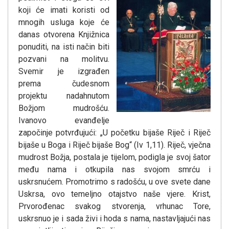
koji će imati koristi od
mnogih usluga koje će
danas otvorena Knjižnica
ponuditi, na isti način biti
pozvani na molitvu.
Svemir je izgrađen
prema čudesnom
projektu nadahnutom
Božjom mudrošću.
Ivanovo evanđelje
započinje potvrđujući: „U početku bijaše Riječ i Riječ
bijaše u Boga i Riječ bijaše Bog“ (Iv 1,11). Riječ, vječna
mudrost Božja, postala je tijelom, podigla je svoj šator
među nama i otkupila nas svojom smrću i
uskrsnućem. Promotrimo s radošću, u ove svete dane
Uskrsa, ovo temeljno otajstvo naše vjere. Krist,
Prvorođenac svakog stvorenja, vrhunac Tore,
uskrsnuo je i sada živi i hoda s nama, nastavljajući nas