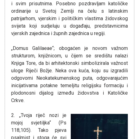
i svim prisutnima. Posebno pozdravljam katoličke
ordinarije u Svetoj Zemlji na čelu s latinskim
patrijarhom, vjerskim i političkim vlastima židovskog
svijeta koji sudjeluju u događaju, predstavnicima
vjerskih zajednica i župnih zajednica u regiji.
„Domus Galilaeae“; obogaćen je novom važnom
strukturom, knjižnicom, u čijem se središtu nalazi
Knjiga Tore, da bi arhitektonski simbolizirala važnost
uloge Riječi Božje. Neka ova kuća, koju su izgradili
odgovorni Neokatekumenskog puta, odgovarajućim
inicijativama potakne temeljitu religijsku formaciju i
plodonosni dijalog između židovstva i Katoličke
Crkve.
2. „Tvoja riječ nozi je
mojoj svjetiljka“ (Ps
118,105). Tako pjeva
psalmist i stoga će svi