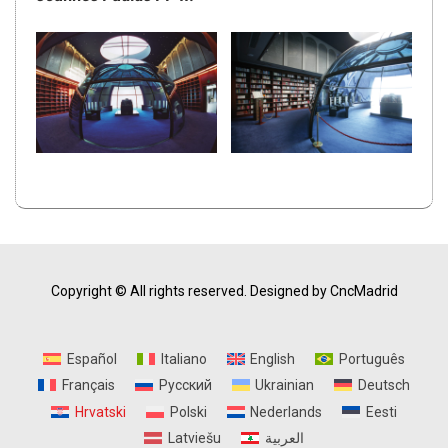
Copyright © All rights reserved.
Designed by CncMadrid
Español
Italiano
English
Português
Français
Русский
Ukrainian
Deutsch
Hrvatski
Polski
Nederlands
Eesti
Latviešu
العربية