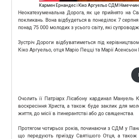
Кармен Ернандес і Кіко Аргуельо СДМ Німеччин
Неокатехуменальна Дорога, як це прийнято на Св
покликань. Вона відбудеться в понеділок 7 серпня 
понад 75 000 молодих з усього світу, які супрово
Зустріч Дороги відбуватиметься під керівництвом 
Кіко Аргуельо, отця Маріо Пецці та Марії Асенсьон
Очолить її Патріарх Лісабону кардинал Мануель 
воскресіння Христа, а також буде заклик для мол
життя, до місії в ітинерантстві або до священства.
Протягом чотирьох років, починаючи з СДМ у Пана
що передують приїзду Святішого Отця, а також пі