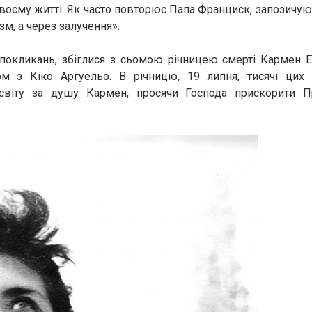
 своєму житті. Як часто повторює Папа Франциск, запозичу
зм, а через залучення».
 покликань, збіглися з сьомою річницею смерті Кармен Е
зом з Кіко Аргуельо. В річницю, 19 липня, тисячі цих
світу за душу Кармен, просячи Господа прискорити П