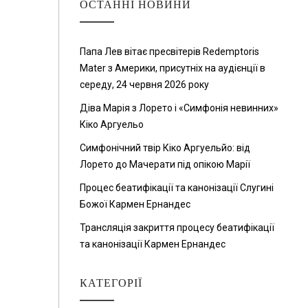
ОСТАННІ НОВИНИ
Папа Лев вітає пресвітерів Redemptoris
Mater з Америки, присутніх на аудієнції в
середу, 24 червня 2026 року
Діва Марія з Лорето і «Симфонія невинних»
Кіко Аргуельо
Симфонічний твір Кіко Аргуельйо: від
Лорето до Мачерати під опікою Марії
Процес беатифікації та канонізації Слугині
Божої Кармен Ернандес
Трансляція закриття процесу беатифікації
та канонізації Кармен Ернандес
КАТЕГОРІЇ