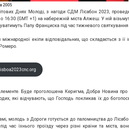
а 2005
ітових Днях Молоді, з нагоди СДМ Лісабон 2023, проведе
о 16:30 (GMT +1) на набережній міста Алжеш. У ній візьму
джуватимуть Папу Франциска під час тижневого святкуванн
міжнародної екіпи відповідальних, що складається з її і
 Ромеро.
lisboa2023cnc.org
Клементе. Буде проголошена Керигма, Добра Новина про 
одих, які відчувають, що Господь покликав їх до богопос
мі, молодь з Дороги готується до паломництва до Лісабону
д час їхнього проїзду через різні країни та міста, вон