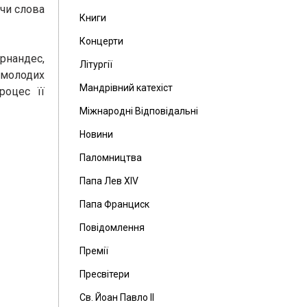
ючи слова
Книги
Концерти
рнандес,
Літургії
 молодих
Мандрівний катехіст
роцес її
Міжнародні Відповідальні
Новини
Паломництва
Папа Лев ХІV
Папа Франциск
Повідомлення
Премії
Пресвітери
Св. Йоан Павло ІІ