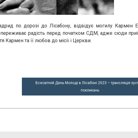
дрид по дорозі до Лісабону, відвідує могилу Кармен Е
з переживає радість перед початком СДМ, адже сюди приї
я Кармен та її любов до місії і Церкви.
Всесвітній День Молоді в Лісабоні 2023 – трансляція зуст
покликань