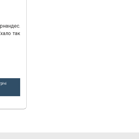
рнандес.
хало так
річі