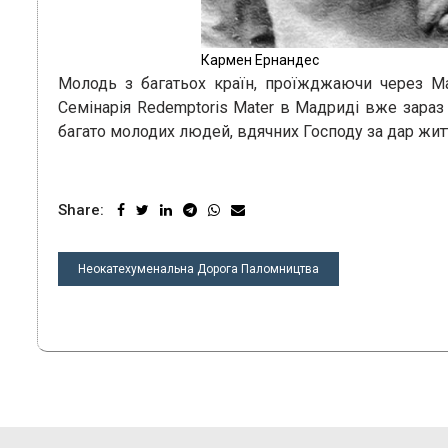
Кармен Ернандес
Молодь з багатьох країн, проїжджаючи через Ма
Семінарія Redemptoris Mater в Мадриді вже зара
багато молодих людей, вдячних Господу за дар житт
Share:
НАВІГАЦІЯ
Неокатехуменальна Дорога Паломництва
ЗАПИСІВ