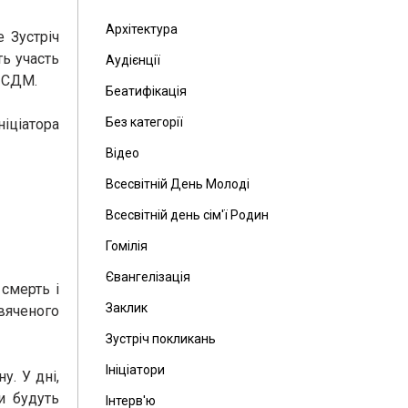
Архітектура
 Зустріч
ть участь
Аудієнції
я СДМ.
Беатифікація
Без категорії
ніціатора
Відео
Всесвітній День Молоді
Всесвітній день сім'ї Родин
Гомілія
Євангелізація
смерть і
Заклик
вяченого
Зустріч покликань
Ініціатори
. У дні,
и будуть
Інтерв'ю