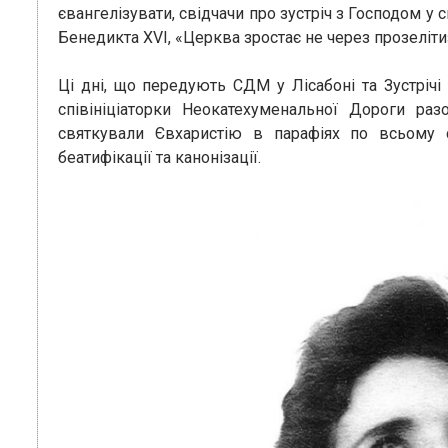
євангелізувати, свідчачи про зустріч з Господом у
Бенедикта XVI, «Церква зростає не через прозеліти
Ці дні, що передують СДМ у Лісабоні та Зустрічі
співініціаторки Неокатехуменальної Дороги ра
святкували Євхаристію в парафіях по всьому 
беатифікації та канонізації.