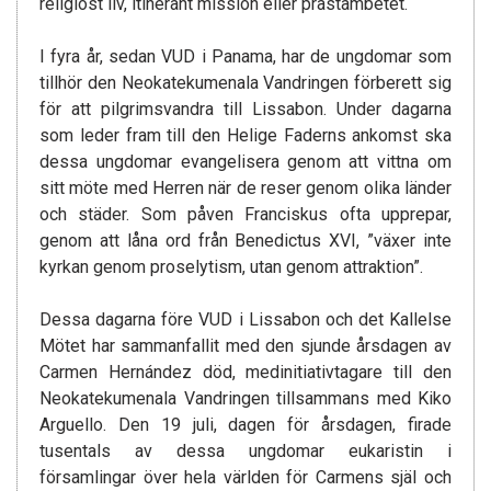
religiöst liv, itinerant mission eller prästämbetet.
I fyra år, sedan VUD i Panama, har de ungdomar som
tillhör den Neokatekumenala Vandringen förberett sig
för att pilgrimsvandra till Lissabon. Under dagarna
som leder fram till den Helige Faderns ankomst ska
dessa ungdomar evangelisera genom att vittna om
sitt möte med Herren när de reser genom olika länder
och städer. Som påven Franciskus ofta upprepar,
genom att låna ord från Benedictus XVI, ”växer inte
kyrkan genom proselytism, utan genom attraktion”.
Dessa dagarna före VUD i Lissabon och det Kallelse
Mötet har sammanfallit med den sjunde årsdagen av
Carmen Hernández död, medinitiativtagare till den
Neokatekumenala Vandringen tillsammans med Kiko
Arguello. Den 19 juli, dagen för årsdagen, firade
tusentals av dessa ungdomar eukaristin i
församlingar över hela världen för Carmens själ och