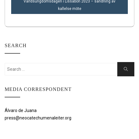
Världsungdomsdagen i Lissabon 2023 – sändning av
kallelse möte
SEARCH
Search
Search
for:
MEDIA CORRESPONDENT
Álvaro de Juana
press@neocatechumenaleiter.org