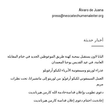
Álvaro de Juana
press@neocatechumenaleiter.org
أخبار حديثة
البابا لاون يستقبل بمحبة كهنة طريق الموعوظين الجديد في ختام المقابلة
العامة، في عيد القديس يوحنا المعمدان
عذراء لوريتو وسيمفونية الأبرياء لكيكو أرغويلو
العمل السيمفوني لكيكو أرغويّو: من لوريتو إلى ماتشيراتا، تحت نظرات
مريم
دعوى تطويب وإعلان قداسةخادمة الله كارمن هيرنانديث
إعادةبث اختتام دعوى إعلان قداسة كارمن هيرنانديث