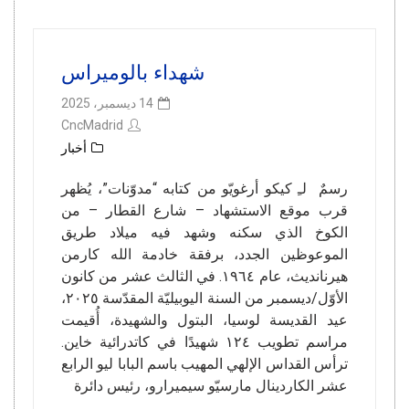
شهداء بالوميراس
14 ديسمبر، 2025
CncMadrid
أخبار
رسمٌ لـِ كيكو أرغويّو من كتابه “مدوّنات”، يُظهر
قرب موقع الاستشهاد – شارع القطار – من
الكوخ الذي سكنه وشهد فيه ميلاد طريق
الموعوظين الجدد، برفقة خادمة الله كارمن
هيرنانديث، عام ١٩٦٤. في الثالث عشر من كانون
الأوّل/ديسمبر من السنة اليوبيليّة المقدّسة ٢٠٢٥،
عيد القديسة لوسيا، البتول والشهيدة، أُقيمت
مراسم تطويب ١٢٤ شهيدًا في كاتدرائية خاين.
ترأس القداس الإلهي المهيب باسم البابا ليو الرابع
عشر الكاردينال مارسيّو سيميرارو، رئيس دائرة