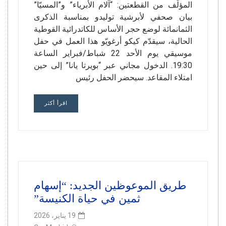
المؤلَّف من القطعتين: “آلام الأبرياء” و”المسيّا”
بيان صحفي لأبرشية توليدو بمناسبة الذكرى
الثمانمائة لوضع حجر الأساس للكاتدرائية القوطية
الحالية، سيقدّم كيكو أرغويّو هذا العمل في حفل
موسيقي يوم الأحد 22 شباط/فبراير الساعة
19:30. الدخول مجاني عبر “بويرتا يانا” إلى حين
امتلاء المقاعد. سيحضر الحفل رئيس
اقرأ أكثر
طريق الموعوظين الجديد: “إسهام
ثمين في حياة الكنيسة”
19 يناير، 2026