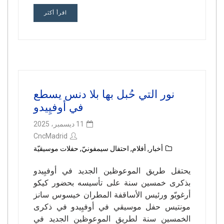
اقرأ أكثر
نور التي حُبل بها بلا دنس يسطع
في أوفيِيدو
11 ديسمبر، 2025
CncMadrid
أخبار
,
أفلام
,
احتفال سيمفونيّ
,
حفلات موسيقيّة
يحتفل طريق الموعوظين الجديد في أوفيِيدو
بذكرى خمسين سنة على تأسيسه بحضور كيكو
أرغويّو ورئيس الأساقفة المطران خيسوس سانز
مونتيس حفل موسيقي في أوفيِيدو في ذكرى
الخمسين سنة لطريق الموعوظين الجديد في