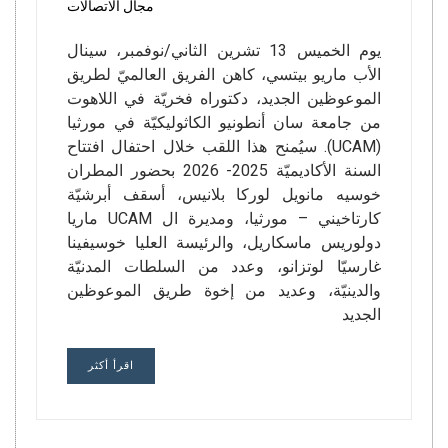
مجال الاتصالات
يوم الخميس 13 تشرين الثاني/نوفمبر، سينال
الأب ماريو بيتسي، كاهن الفريق العالميّ لطريق
الموعوظين الجديد، دكتوراه فخريّة في اللاهوت
من جامعة سان أنطونيو الكاثوليكيّة في مورثيا
(UCAM). سيُمنح هذا اللقب خلال احتفال افتتاح
السنة الأكاديميّة 2025- 2026 بحضور المطران
خوسيه مانويل لوركا بلانيس، أسقف أبرشيّة
كارتاخيني – مورثيا، ومديرة ال UCAM ماريا
دولوريس ماسكاريل، والرئيسة العليا خوسيفينا
غارسيّا لوتزانو، وعدد من السلطات المدنيّة
والدينيّة، وعديد من إخوة طريق الموعوظين
الجديد
اقرأ أكثر