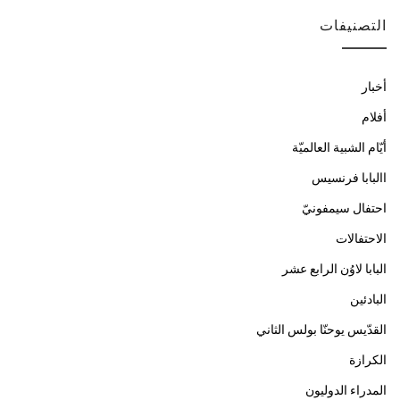
التصنيفات
أخبار
أفلام
أيّام الشبية العالميّة
االبابا فرنسيس
احتفال سيمفونيّ
الاحتفالات
البابا لاوُن الرابع عشر
البادئين
القدّيس يوحنّا بولس الثاني
الكرازة
المدراء الدوليون