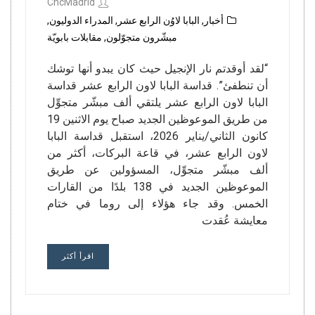
CncMadrid
أخبار
,
البابا لاوُن الرابع عشر
,
المدراء الدوليون
,
مبشّرون متجوّلون
,
مقابلات بابويّة
“لقد أوقدتم نار الإنجيل حيث كان يبدو أنها توشك
أن تنطفئ”. قداسة البابا لاون الرابع عشر قداسة
البابا لاون الرابع عشر يلتقي ألف مبشّر متجوِّل
من طريق الموعوظين الجديد صباح يوم الاثنين 19
كانون الثاني/يناير 2026، استقبل قداسة البابا
لاون الرابع عشر، في قاعة البركات، أكثر من
ألف مبشّر متجوِّل، المسؤولين عن طريق
الموعوظين الجديد في 138 بلدًا من القارات
الخمس. وقد جاء هؤلاء إلى روما في ختام
معايشة عُقدت
اقرأ أكثر