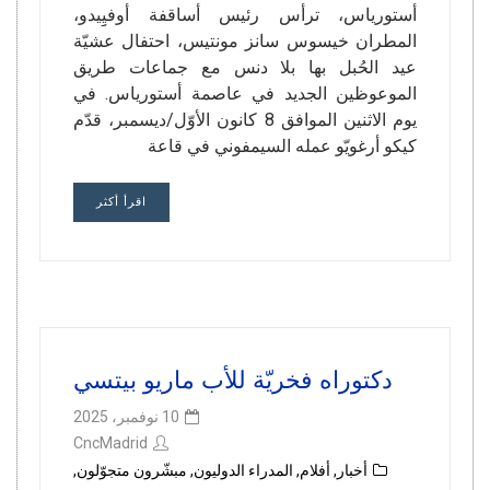
أستورياس، ترأس رئيس أساقفة أوفيِِيدو،
المطران خيسوس سانز مونتيس، احتفال عشيّة
عيد الحُبل بها بلا دنس مع جماعات طريق
الموعوظين الجديد في عاصمة أستورياس. في
يوم الاثنين الموافق 8 كانون الأوّل/ديسمبر، قدّم
كيكو أرغويّو عمله السيمفوني في قاعة
اقرأ أكثر
دكتوراه فخريّة للأب ماريو بيتسي
10 نوفمبر، 2025
CncMadrid
أخبار
,
أفلام
,
المدراء الدوليون
,
مبشّرون متجوّلون
,