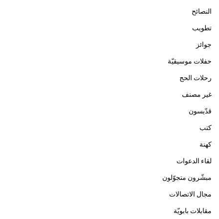
النصائح
تطويب
جوائز
حفلات موسيقيّة
رحلات الحج
غير مصنف
قدّيسون
كتب
كهنة
لقاء الدعوات
مبشّرون متجوّلون
مجال الاتصالات
مقابلات بابويّة