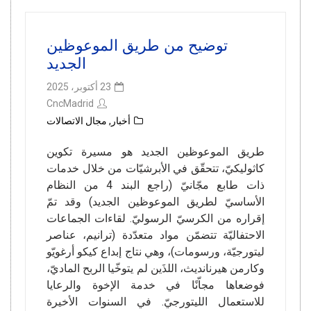
توضيح من طريق الموعوظين
الجديد
23 أكتوبر، 2025
CncMadrid
أخبار
,
مجال الاتصالات
طريق الموعوظين الجديد هو مسيرة تكوين
كاثوليكيّ، تتحقّق في الأبرشيّات من خلال خدمات
ذات طابع مجّانيّ (راجع البند 4 من النظام
الأساسيّ لطريق الموعوظين الجديد) وقد تمّ
إقراره من الكرسيّ الرسوليّ. لقاءات الجماعات
الاحتفاليّة تتضمّن مواد متعدّدة (ترانيم، عناصر
ليتورجيّة، ورسومات)، وهي نتاج إبداع كيكو أرغويّو
وكارمن هيرنانديث، اللذَين لم يتوخّيا الربح الماديّ،
فوضعاها مجاّنًا في خدمة الإخوة والرعايا
للاستعمال الليتورجيّ. في السنوات الأخيرة