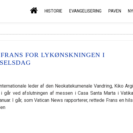
HISTORIE
EVANGELISERING
PAVEN
N
 FRANS FOR LYKØNSKNINGEN I
DSELSDAG
 internationale leder af den Neokatekumenale Vandring, Kiko Argü
 i går ved afslutningen af messen i Casa Santa Marta i Vatika
nuar. I går, som Vatican News rapporterer, rettede Frans en hilse
den