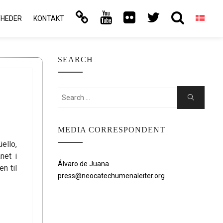
YHEDER
KONTAKT
SEARCH
Search
Search
for:
MEDIA CORRESPONDENT
ello,
net i
Álvaro de Juana
n til
press@neocatechumenaleiter.org