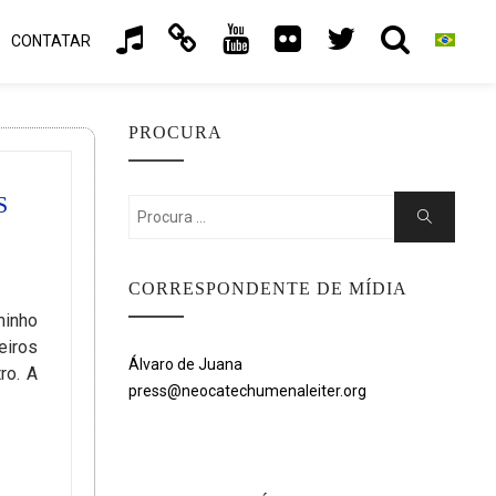
CONTATAR
PROCURA
S
Search
Search
for:
CORRESPONDENTE DE MÍDIA
minho
eiros
Álvaro de Juana
ro. A
press@neocatechumenaleiter.org