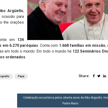
iko Argüello
,
a ocasião para
o-lhe orações
esente em
134
s em 6.270 paróquias
. Conta com
1.668 famílias em missão
,
das em todo o mundo. Em todo o mundo há
122 Seminários Di
eros ordenados
.
Share:
Argüello
Papa
Celebração eucarística pelos oitenta anos de Kiko Argüello. Ho
Padre Mario