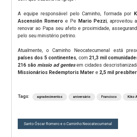
A equipe responsável pelo Caminho, formada por
K
Ascensión Romero
e Pe
Mario Pezzi
, aproveitou 
renovar ao Papa seu afeto e proximidade, assegurand
pelo seu ministério petrino.
Atualmente, o Caminho Neocatecumenal está pr
países dos 5 continentes
, com
21,3 mil comunidade
216 são
missio ad gentes
em cidades descristianiza
Missionários Redemptoris Mater
e
2,5 mil presbít
Tags:
agradecimentos
aniversário
Francisco
Kiko 
NAVEGAÇÃO
Santo Óscar Romero e o Caminho Neocatecumenal
DE