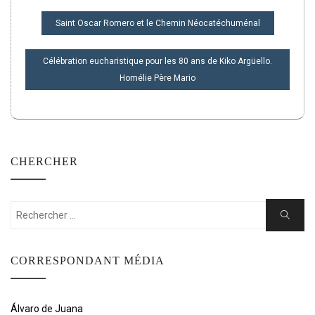
NAVIGATION
Saint Oscar Romero et le Chemin Néocatéchuménal
DE
L’ARTICLE
Célébration eucharistique pour les 80 ans de Kiko Argüello.
Homélie Père Mario
CHERCHER
Rechercher:
Cherche
CORRESPONDANT MÉDIA
Álvaro de Juana