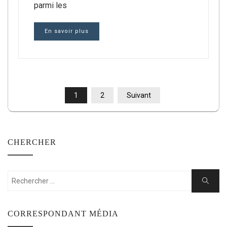
parmi les
En savoir plus
PAGINATION
1
2
Suivant
DES
PUBLICATIONS
CHERCHER
Rechercher:
Cherche
CORRESPONDANT MÉDIA