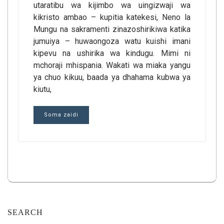
utaratibu wa kijimbo wa uingizwaji wa
kikristo ambao – kupitia katekesi, Neno la
Mungu na sakramenti zinazoshirikiwa katika
jumuiya – huwaongoza watu kuishi imani
kipevu na ushirika wa kindugu. Mimi ni
mchoraji mhispania. Wakati wa miaka yangu
ya chuo kikuu, baada ya dhahama kubwa ya
kiutu,
Soma zaidi
SEARCH