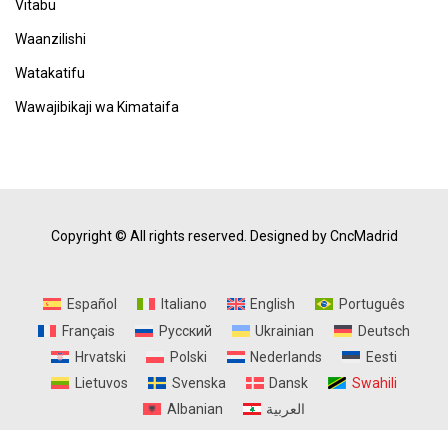
Vitabu
Waanzilishi
Watakatifu
Wawajibikaji wa Kimataifa
Copyright © All rights reserved.
Designed by CncMadrid
Español
Italiano
English
Português
Français
Русский
Ukrainian
Deutsch
Hrvatski
Polski
Nederlands
Eesti
Lietuvos
Svenska
Dansk
Swahili
Albanian
العربية