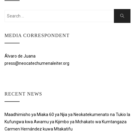
Search
Search
for:
MEDIA CORRESPONDENT
Álvaro de Juana
press@neocatechumenaleiter.org
RECENT NEWS
Maadhimisho ya Miaka 60 ya Njia ya Neokatekumenato na Tukio la
Kufungwa kwa Awamu ya Kijimbo ya Mchakato wa Kumtangaza
Carmen Hernández kuwa Mtakatifu