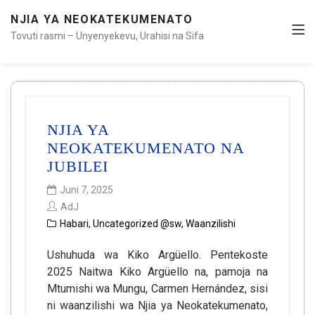
NJIA YA NEOKATEKUMENATO
Tovuti rasmi – Unyenyekevu, Urahisi na Sifa
NJIA YA
NEOKATEKUMENATO NA
JUBILEI
Juni 7, 2025
AdJ
Habari
,
Uncategorized @sw
,
Waanzilishi
Ushuhuda wa Kiko Argüello. Pentekoste
2025 Naitwa Kiko Argüello na, pamoja na
Mtumishi wa Mungu, Carmen Hernández, sisi
ni waanzilishi wa Njia ya Neokatekumenato,