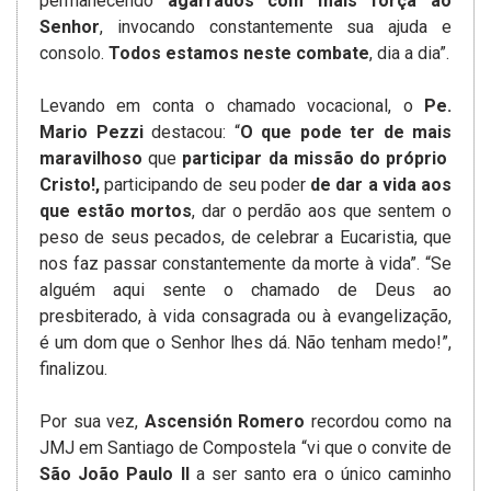
permanecendo
agarrados com mais força ao
Senhor
, invocando constantemente sua ajuda e
consolo.
Todos estamos neste combate
, dia a dia”.
Levando em conta o chamado vocacional, o
Pe.
Mario Pezzi
destacou: “
O que pode ter de mais
maravilhoso
que
participar da missão do próprio
Cristo!,
participando de seu poder
de dar a vida aos
que estão mortos
, dar o perdão aos que sentem o
peso de seus pecados, de celebrar a Eucaristia, que
nos faz passar constantemente da morte à vida”. “Se
alguém aqui sente o chamado de Deus ao
presbiterado, à vida consagrada ou à evangelização,
é um dom que o Senhor lhes dá. Não tenham medo!”,
finalizou.
Por sua vez,
Ascensión Romero
recordou como na
JMJ em Santiago de Compostela “vi que o convite de
São João Paulo II
a ser santo era o único caminho