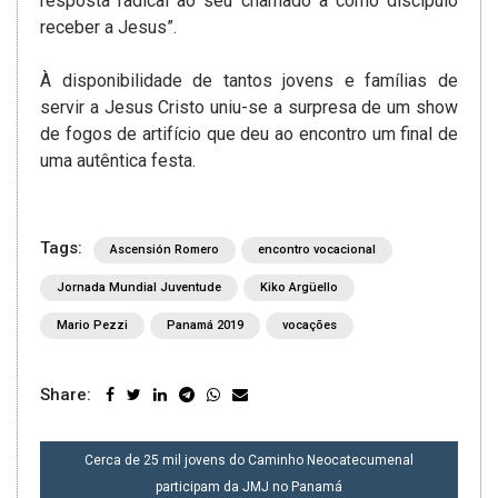
resposta radical ao seu chamado a como discípulo
receber a Jesus”.
À disponibilidade de tantos jovens e famílias de
servir a Jesus Cristo uniu-se a surpresa de um show
de fogos de artifício que deu ao encontro um final de
uma autêntica festa.
Tags:
Ascensión Romero
encontro vocacional
Jornada Mundial Juventude
Kiko Argüello
Mario Pezzi
Panamá 2019
vocações
Share:
NAVEGAÇÃO
Cerca de 25 mil jovens do Caminho Neocatecumenal
DE
participam da JMJ no Panamá