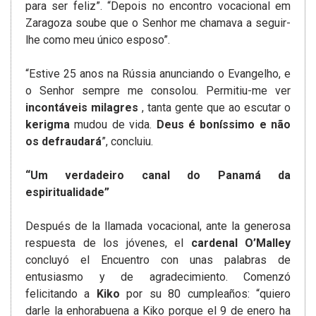
para ser feliz”. “Depois no encontro vocacional em
Zaragoza soube que o Senhor me chamava a seguir-
lhe como meu único esposo”.
“Estive 25 anos na Rússia anunciando o Evangelho, e
o Senhor sempre me consolou. Permitiu-me ver
incontáveis milagres
, tanta gente que ao escutar o
kerigma
mudou de vida.
Deus é boníssimo
e não
o
s defraudará
”, concluiu.
“Um verdadeiro canal do Panamá da
espiritualidade”
Después de la llamada vocacional, ante la generosa
respuesta de los jóvenes, el
cardenal O’Malley
concluyó el Encuentro con unas palabras de
entusiasmo y de agradecimiento. Comenzó
felicitando a
Kiko
por su 80 cumpleaños: “quiero
darle la enhorabuena a Kiko porque el 9 de enero ha