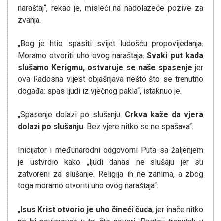
naraštaj“, rekao je, misleći na nadolazeće pozive za
zvanja.
„Bog je htio spasiti svijet ludošću propovijedanja.
Moramo otvoriti uho ovog naraštaja.
Svaki put kada
slušamo Kerigmu, ostvaruje se naše spasenje
jer
ova Radosna vijest objašnjava nešto što se trenutno
događa: spas ljudi iz vječnog pakla“, istaknuo je.
„Spasenje dolazi po slušanju.
Crkva kaže da vjera
dolazi po slušanju
. Bez vjere nitko se ne spašava“.
Inicijator i međunarodni odgovorni Puta sa žaljenjem
je ustvrdio kako „ljudi danas ne slušaju jer su
zatvoreni za slušanje. Religija ih ne zanima, a zbog
toga moramo otvoriti uho ovog naraštaja“.
„
Isus Krist otvorio je uho čineći čuda
, jer inače nitko