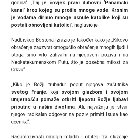
godina“. „
Taj je čovjek pravi duhovni ‘Panamski
kanal’ kroz kojeg su prošle mnoge vode. Krsnim
je vodama dirnuo mnoge usnule katolike koji su
postali obnovljeni katolici
“, naglasio je.
Nadbiskup Bostona izrazio je također kako je „Kikovo
obraćenje zauzvrat omogućilo obraćenje mnogih ljudi i
stoga smo vrlo zahvalni na njegovom pozivu i na
Neokatekumenskom Putu, što je posebna milost za
Crkvu“.
„Kiko je Božji trubadur poput njegova zaštitnika
svetog Franje
, koji
svojom glazbom i svojom
umjetnošću pomaže otkriti ljepotu Božje ljubavi
prisutne u našim životima
. Ali, najvažnija je stvar
njegov radikalan odgovor na poziv primiti Isusa kao
učenika“.
Raspoloživosti mnogih mladih i obitelji za služenje