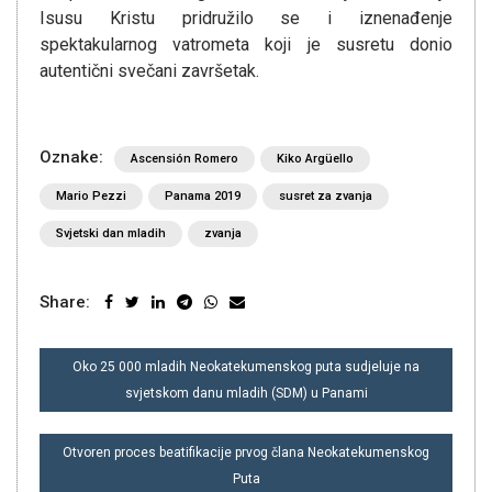
Isusu Kristu pridružilo se i iznenađenje
spektakularnog vatrometa koji je susretu donio
autentični svečani završetak.
Oznake:
Ascensión Romero
Kiko Argüello
Mario Pezzi
Panama 2019
susret za zvanja
Svjetski dan mladih
zvanja
Share:
NAVIGACIJA
Oko 25 000 mladih Neokatekumenskog puta sudjeluje na
OBJAVA
svjetskom danu mladih (SDM) u Panami
Otvoren proces beatifikacije prvog člana Neokatekumenskog
Puta