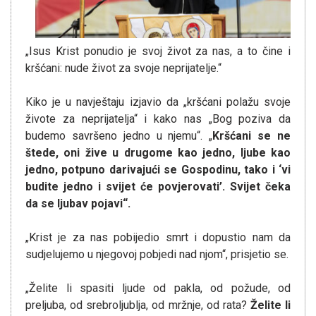
„Isus Krist ponudio je svoj život za nas, a to čine i
kršćani: nude život za svoje neprijatelje.“
Kiko je u navještaju izjavio da „kršćani polažu svoje
živote za neprijatelja“ i kako nas „Bog poziva da
budemo savršeno jedno u njemu“. „
Kršćani se ne
štede, oni žive u drugome kao jedno, ljube kao
jedno, potpuno darivajući se Gospodinu, tako i ‘vi
budite jedno i svijet će povjerovati’. Svijet čeka
da se ljubav pojavi“.
„Krist je za nas pobijedio smrt i dopustio nam da
sudjelujemo u njegovoj pobjedi nad njom“, prisjetio se.
„Želite li spasiti ljude od pakla, od požude, od
preljuba, od srebroljublja, od mržnje, od rata?
Želite li