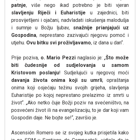
patnje
, više nego ikad potrebno je biti vjeran
slavljenju Riječi i Euharistije
u zajednici, biti
prosvijetljeni i ojačani, nadvladati iskušenja malodušja
i sumnje u Božju ljubav,
snažnije prianjajući uz
Gospodina
, neprestano zazivajući njegovu pomoć i
utjehu.
Ovu bitku svi proživljavamo
, iz dana u dan“.
Prije poziva,
o. Mario Pezzi
naglasio je: „
Što može
biti čudesnije od sudjelovanja u samom
Kristovom poslanju
! Sudjelujući u njegovoj moći
davanja života onima koji su umrli
, opraštanja
onima koji osjećaju težinu svojih grijeha, slavljenja
Euharistije po kojoj neprestano prelazimo iz smrti u
život“. „Ako netko čuje Božji poziv na svećeništvo, na
posvećeni život ili na evangelizaciju, to je dar koji vam
Gospodin daje. Ne bojte se!“, završio je.
Ascensión Romero se iz svojeg kutka prisjetila kako