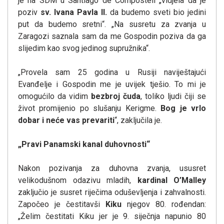
je na SDM u Santiago de Composteli „vidjela da je
poziv
sv. Ivana Pavla II.
da budemo sveti bio jedini
put da budemo sretni“. „Na susretu za zvanja u
Zaragozi saznala sam da me Gospodin poziva da ga
slijedim kao svog jedinog supružnika“.
„Provela sam 25 godina u Rusiji naviještajući
Evanđelje i Gospodin me je uvijek tješio. To mi je
omogućilo da vidim
bezbroj čuda
, toliko ljudi čiji se
život promijenio po slušanju Kerigme.
Bog je vrlo
dobar i neće vas prevariti
“, zaključila je.
„Pravi Panamski kanal duhovnosti“
Nakon pozivanja za duhovna zvanja, ususret
velikodušnom odazivu mladih,
kardinal O’Malley
zaključio je susret riječima oduševljenja i zahvalnosti.
Započeo je čestitavši
Kiku
njegov 80. rođendan:
„Želim čestitati Kiku jer je 9. siječnja napunio 80