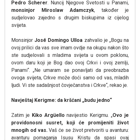
Pedro Scherer
. Nuncij Njegove Svetosti u Panami,
monsinjor Miroslaw Adamczyk
, također je
sudjelovao zajedno s drugim biskupima iz cijelog
svijeta.
Monsinjor
José Domingo Ulloa
zahvalio je „Bogu na
ovoj prilici da vas sve imam ovdje na okupu nakon što
ste sudjelovali s mladima svijeta u ovom poklonu,
ovom daru koji je Bog dao ovoj Crkvi i ovoj zemlji,
Panami“. „Ne umaram se ponavljati da preobrazba
ovoga svijeta, Crkve može doći samo od vas, mladih
ljudi. Vi ste sadašnjost čovječanstva i Crkve“, rekao je.
Navještaj Kerigme: da kršćani „budu jedno“
Zatim je
Kiko Argüello
navijestio Kerigmu. „
Ovo je
providonosni susret, koji će promijeniti život
mnogih od vas.
Vaš će se život pretvoriti u avanturu:
avanturu pomaganja Isusu Kristu da spasi ovaj