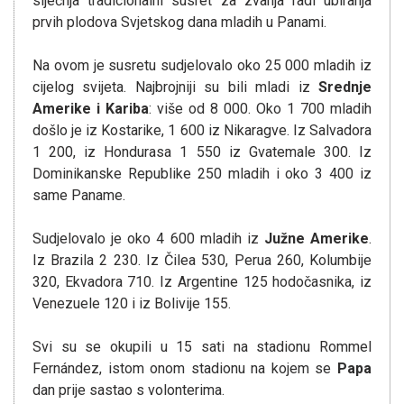
siječnja tradicionalni susret za zvanja radi ubiranja
prvih plodova Svjetskog dana mladih u Panami.
Na ovom je susretu sudjelovalo oko 25 000 mladih iz
cijelog svijeta. Najbrojniji su bili mladi iz
Srednje
Amerike i Kariba
: više od 8 000. Oko 1 700 mladih
došlo je iz Kostarike, 1 600 iz Nikaragve. Iz Salvadora
1 200, iz Hondurasa 1 550 iz Gvatemale 300. Iz
Dominikanske Republike 250 mladih i oko 3 400 iz
same Paname.
Sudjelovalo je oko 4 600 mladih iz
Južne Amerike
.
Iz Brazila 2 230. Iz Čilea 530, Perua 260, Kolumbije
320, Ekvadora 710. Iz Argentine 125 hodočasnika, iz
Venezuele 120 i iz Bolivije 155.
Svi su se okupili u 15 sati na stadionu Rommel
Fernández, istom onom stadionu na kojem se
Papa
dan prije sastao s volonterima.