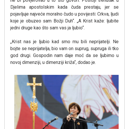
ne bi povjerovao u to što govori. Postoji trenutak u
Djelima apostolskim kada čuda prestaju, jer se
pojavljuje najveće moralno čudo u povijesti: Crkva, ljudi
koje je obuzeo sam Božji Duh“. „A Krist kaže: ljubite
jedni druge kao što sam vas ja ljubio“.
„Krist nas je ljubio kad smo mu bili neprijatelji. Ne
bojte se neprijatelja, bio vam on suprug, supruga ili tko
god drugi. Gospodin nam daje moć da se ljubimo u
novoj dimenziji, u dimenziji križa“, dodao je.