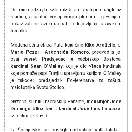
Od ranih jutarnjih sati mladi su postupno stigli na
stadion, a unatoč vreloj vrućini plesom i pjevanjem
pokazivali su svoju radost i oduševljenje u svakom
trenutku.
Međunarodna ekipa Puta, koju čine
Kiko Argüello
, o.
Mario Pezzi
i
Ascensión Romero
, predvodila je
ovaj susret. Predsjedao je nadbiskup Bostona,
kardinal Sean O’Malley
, koji je dio Vijeća kardinala
koje pomaže papi Franji u upravljanju kurijom. O’Malley
je također predsjednik Povjerenstva za zaštitu
maloljetnika Svete Stolice.
Nazočni su bili i nadbiskup Paname,
monsinjor José
Domingo Ulloa
, kao i
kardinal José Luis Lacunza
,
iz biskupije David.
Iz Španjolske su pristigli nadbiskup Valladolida i