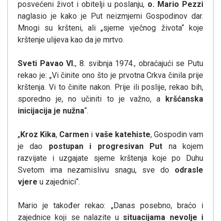
posvećeni život i obitelji u poslanju,
o. Mario Pezzi
naglasio je kako je Put neizmjerni Gospodinov dar.
Mnogi su kršteni, ali „sjeme vječnog života“ koje
krštenje ulijeva kao da je mrtvo.
Sveti Pavao VI.
, 8. svibnja 1974., obraćajući se Putu
rekao je: „Vi činite ono što je prvotna Crkva činila prije
krštenja. Vi to činite nakon. Prije ili poslije, rekao bih,
sporedno je, no učiniti to je važno, a
kršćanska
inicijacija je nužna
“.
„
Kroz Kika
,
Carmen
i
vaše katehiste
, Gospodin vam
je dao
postupan i progresivan Put
na kojem
razvijate i uzgajate sjeme krštenja koje po Duhu
Svetom ima nezamislivu snagu, sve do
odrasle
vjere
u zajednici“.
Mario je također rekao: „Danas posebno, braćo i
zajednice koji se nalazite u
situacijama nevolje i