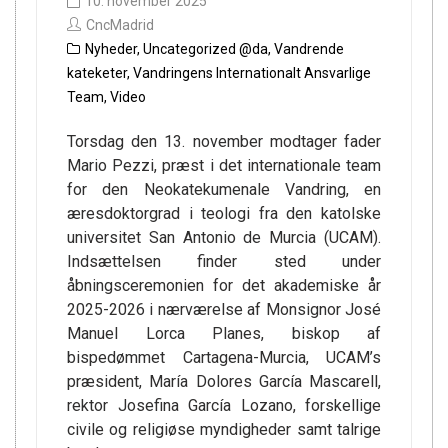
10. november 2025
CncMadrid
Nyheder
,
Uncategorized @da
,
Vandrende
kateketer
,
Vandringens Internationalt Ansvarlige
Team
,
Video
Torsdag den 13. november modtager fader
Mario Pezzi, præst i det internationale team
for den Neokatekumenale Vandring, en
æresdoktorgrad i teologi fra den katolske
universitet San Antonio de Murcia (UCAM).
Indsættelsen finder sted under
åbningsceremonien for det akademiske år
2025-2026 i nærværelse af Monsignor José
Manuel Lorca Planes, biskop af
bispedømmet Cartagena-Murcia, UCAM’s
præsident, María Dolores García Mascarell,
rektor Josefina García Lozano, forskellige
civile og religiøse myndigheder samt talrige