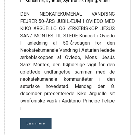
Koncerter
,
Nyheder
,
Symfonisk fejring
,
Video
DEN NEOKATEKUMENAL VANDRING
FEJRER 50-ÅRS JUBILÆUM I OVIEDO MED
KIKO ARGÜELLO OG ÆRKEBISKOP JESÚS
SANZ MONTES TIL STEDE Koncert i Oviedo
I anledning af 50-årsdagen for den
Neokatekumenale Vandring i Asturien ledede
ærkebiskoppen af Oviedo, Mons. Jesús
Sanz Montes, den højtidelige vigil for den
uplettede undfangelse sammen med de
neokatekumenale kommuniteter i den
asturiske hovedstad. Mandag den 8.
december præsenterede Kiko Argüello sit
symfoniske værk i Auditorio Príncipe Felipe
i
Læs mere