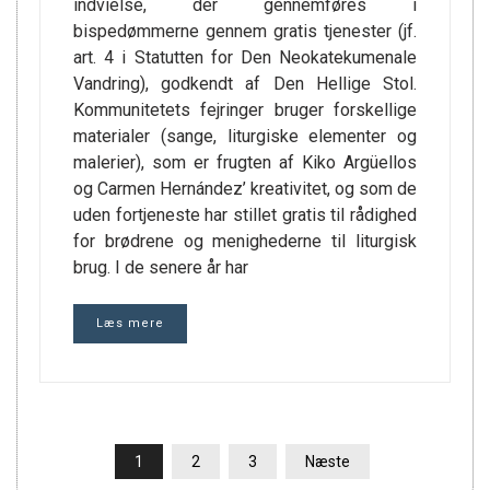
indvielse, der gennemføres i
bispedømmerne gennem gratis tjenester (jf.
art. 4 i Statutten for Den Neokatekumenale
Vandring), godkendt af Den Hellige Stol.
Kommunitetets fejringer bruger forskellige
materialer (sange, liturgiske elementer og
malerier), som er frugten af Kiko Argüellos
og Carmen Hernández’ kreativitet, og som de
uden fortjeneste har stillet gratis til rådighed
for brødrene og menighederne til liturgisk
brug. I de senere år har
Læs mere
INDLÆGSINDDELING
1
2
3
Næste